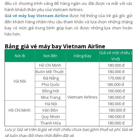
đều có chương trình vàng để hàng ngàn ưu đãi được ra mắt với các
hành khách thân yêu của Vietnam Airlines.
Giá vé máy bay Vietnam Airline
được hệ thống của Vé giá gốc gửi
đến khách hàng nhằm nhu cầu tham khảo và lựa chọn những chặng
bay có mức giá trung bình giúp bạn có được những lựa chọn hoàn
hảo hơn.
Bảng giá vé máy bay Vietnam Airline
Giá vé một chiều (
Nơi đi
Nơi đến
Hãng Bay
Vnd)
Hồ Chí Minh
180.000 đ
Buôn Mê Thuột
180.000 đ
Đà Nẵng
170.000 đ
Hà Nội
Phú Quốc
180.000 đ
Đồng Hới
160.000 đ
Vietnam Airlines
Nha Trang
180.000 đ
Hà Nội
180.000 đ
Hồ Chí Minh
Vân Đồn
180.000 đ
Quy Nhơn
180.000 đ
Thanh Hóa
180.000 đ
Lưu ý: Giá vé trên là giá vé một chiều chưa bao gồm thuế và phí. Giá vé
sẽ luôn thay đổi theo thời điểm đặt vé.