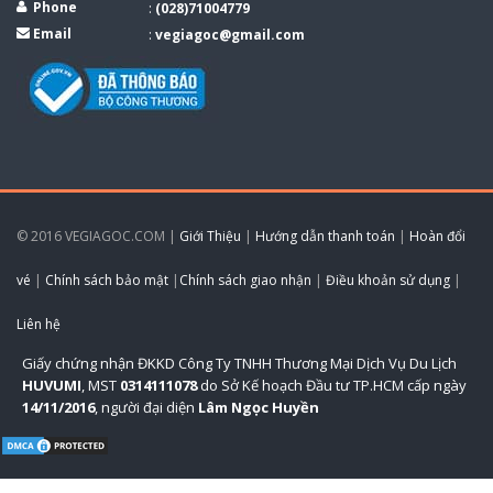
Phone
:
(028)71004779
Email
:
vegiagoc@gmail.com
© 2016 VEGIAGOC.COM |
Giới Thiệu
|
Hướng dẫn thanh toán
|
Hoàn đổi
vé
|
Chính sách bảo mật
|
Chính sách giao nhận
|
Điều khoản sử dụng
|
Liên hệ
Giấy chứng nhận ĐKKD Công Ty TNHH Thương Mại Dịch Vụ Du Lịch
HUVUMI
, MST
0314111078
do Sở Kế hoạch Đầu tư TP.HCM cấp ngày
14/11/2016
, người đại diện
Lâm Ngọc Huyền