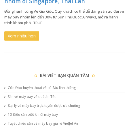
nhóm đi Singapore, Thái Lan
Đồng hành cùng Vé Giá Gốc, Quý khách có thể dễ dàng săn ưu đãi vé
máy bay nhóm lên đến 30% từ Sun PhuQuoc Airways, mở ra hành
trình khám phá...TRUE
Xem nhiều hơn
BÀI VIẾT BẠN QUÂN TÂM
Côn Đảo huyền thoại về cô Sáu linh thiêng
Săn vé máy bay về quê ăn Tết
Đại lý vé máy bay trực tuyến được ưa chuộng
10 Điều cần biết khi đi máy bay
Tuyệt chiêu săn vé máy bay giá rẻ VietJet Air