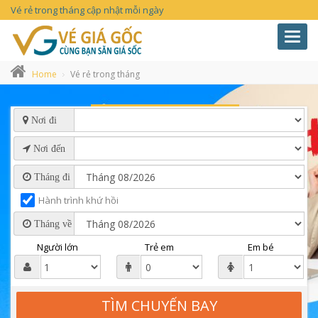
Vé rẻ trong tháng cập nhật mỗi ngày
Toggl
navig
Home
Vé rẻ trong tháng
Nơi đi
Nơi đến
Tháng đi
Hành trình khứ hồi
Tháng về
Người lớn
Trẻ em
Em bé