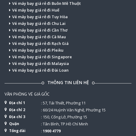
Vé máy bay giá rẻ đi Buôn Mê Thuột
Vé máy bay giá rẻ đi Huế
Vé máy bay giá rẻ đi Tuy Hòa
Vé máy bay giá rẻ đi Chu Lai
Vé máy bay giá rẻ đi Cần Thơ
Vé máy bay giá rẻ đi Cà Mau
Vé máy bay giá rẻ đi Rạch Giá
Vé máy bay giá rẻ đi Pleiku
Vé máy bay giá rẻ đi Singapore
Vé máy bay giá rẻ đi Malaysia
Vé máy bay giá rẻ đi Đài Loan
THÔNG TIN LIÊN HỆ
VĂN PHÒNG VÉ GIÁ GỐC
Địa chỉ 1
: 57, Tái Thiết, Phường 11
Địa chỉ 2
: 60/24 Huỳnh Văn Nghệ, Phường 15
Địa chỉ 3
: 150, Cống Lở, Phường 15
Quận
: Tân Bình, TP.Hồ Chí Minh
Tổng đài
:
1900 4779