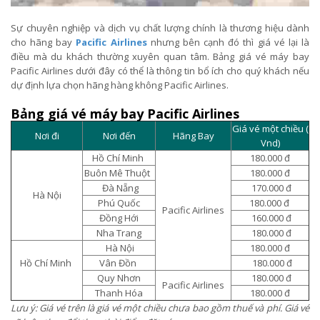
Sự chuyên nghiệp và dịch vụ chất lượng chính là thương hiệu dành
cho hãng bay
Pacific Airlines
nhưng bên cạnh đó thì giá vé lại là
điều mà du khách thường xuyên quan tâm. Bảng giá vé máy bay
Pacific Airlines dưới đây có thể là thông tin bổ ích cho quý khách nếu
dự định lựa chọn hãng hàng không Pacific Airlines.
Bảng giá vé máy bay Pacific Airlines
Giá vé một chiều (
Nơi đi
Nơi đến
Hãng Bay
Vnd)
Hồ Chí Minh
180.000 đ
Buôn Mê Thuột
180.000 đ
Đà Nẵng
170.000 đ
Hà Nội
Phú Quốc
180.000 đ
Pacific Airlines
Đồng Hới
160.000 đ
Nha Trang
180.000 đ
Hà Nội
180.000 đ
Hồ Chí Minh
Vân Đồn
180.000 đ
Quy Nhơn
180.000 đ
Pacific Airlines
Thanh Hóa
180.000 đ
Lưu ý: Giá vé trên là giá vé một chiều chưa bao gồm thuế và phí. Giá vé