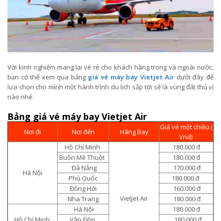
Với kinh nghiệm mang lại vé rẻ cho khách hàng trong và ngoài nước,
bạn có thể xem qua bảng
giá vé máy bay Vietjet Air
dưới đây để
lựa chọn cho mình một hành trình du lịch sắp tới sẽ là vùng đất thú vị
nào nhé.
Bảng giá vé máy bay Vietjet Air
Giá vé một chiều (
Nơi đi
Nơi đến
Hãng Bay
Vnd)
Hồ Chí Minh
180.000 đ
Buôn Mê Thuột
180.000 đ
Đà Nẵng
170.000 đ
Hà Nội
Phú Quốc
180.000 đ
Đồng Hới
160.000 đ
Vietjet Air
Nha Trang
180.000 đ
Hà Nội
180.000 đ
Hồ Chí Minh
Vân Đồn
180.000 đ