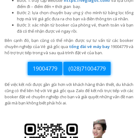
Bước 1: truy cập website
https://vegiagoc.com/
và lựa chọn
điểm đi – điểm đến + thời gian bay.
Bước 2: lựa chọn chuyến bay ưng ý cho mình từ bảng lọc tổng
hợp mà Vé giá gốc đưa ra cho bạn và điền thông tin cá nhân.
Bước 3: xác nhận từ booker của phòng vé, thanh toán và bạn
đã có thể nhận được vé ngay rồi.
Bên cạnh đó, bạn cũng có thể nhận được sự tư vấn từ các booker
chuyên nghiệp của Vé giá gốc qua
tổng đài vé máy bay
19004779 và
hổ trợ trực tiếp trong và sau quá trình đặt vé của bạn.
19004779
(028)71004779
Để việc kết nối được gần gũi hơn với khách hàng thân thiết, du khách
cũng có thể liên hệ với Vé giá gốc qua Zalo để kết nối trực tiếp với các
booker đặt vé chuyên nghiệp cho bạn và giải quyết những vấn đề nan
giải mà bạn không biết phải hỏi ai.