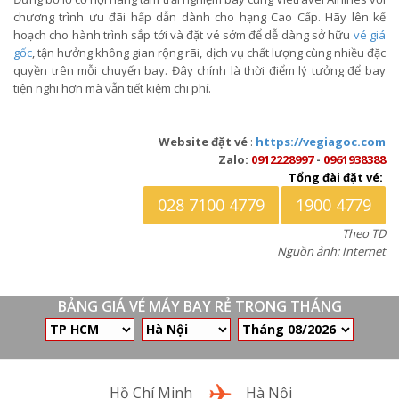
chương trình ưu đãi hấp dẫn dành cho hạng Cao Cấp. Hãy lên kế
hoạch cho hành trình sắp tới và đặt vé sớm để dễ dàng sở hữu
vé giá
gốc
, tận hưởng không gian rộng rãi, dịch vụ chất lượng cùng nhiều đặc
quyền trên mỗi chuyến bay. Đây chính là thời điểm lý tưởng để bay
tiện nghi hơn mà vẫn tiết kiệm chi phí.
Website đặt vé
:
https://vegiagoc.com
Zalo:
0912228997
-
0961938388
Tổng đài đặt vé:
028 7100 4779
1900 4779
Theo TD
Nguồn ảnh: Internet
BẢNG GIÁ VÉ MÁY BAY RẺ TRONG THÁNG
Chặng bay
Hồ Chí Minh
Hà Nội