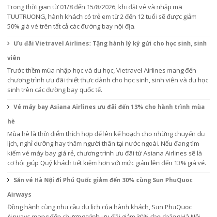
Trong thời gian từ 01/8 đến 15/8/2026, khi đặt vé và nhập mã
TUUTRUONG, hành khách có trẻ em từ 2 đến 12 tuổi sẽ được giảm
50% giá vé trên tất cả các đường bay nội địa.
Ưu đãi Vietravel Airlines: Tặng hành lý ký gửi cho học sinh, sinh
viên
Trước thềm mùa nhập học và du học, Vietravel Airlines mang đến
chương trình ưu đãi thiết thực dành cho học sinh, sinh viên và du học
sinh trên các đường bay quốc tế.
Vé máy bay Asiana Airlines ưu đãi đến 13% cho hành trình mùa
hè
Mùa hè là thời điểm thích hợp để lên kế hoạch cho những chuyến du
lịch, nghỉ dưỡng hay thăm người thân tại nước ngoài. Nếu đang tìm
kiếm vé máy bay giá rẻ, chương trình ưu đãi từ Asiana Airlines sẽ là
cơ hội giúp Quý khách tiết kiệm hơn với mức giảm lên đến 13% giá vé.
Săn vé Hà Nội đi Phú Quốc giảm đến 30% cùng Sun PhuQuoc
Airways
Đồng hành cùng nhu cầu du lịch của hành khách, Sun PhuQuoc
Airways mang đến chương trình ưu đãi giảm 30% cho chặng Hà Nội –