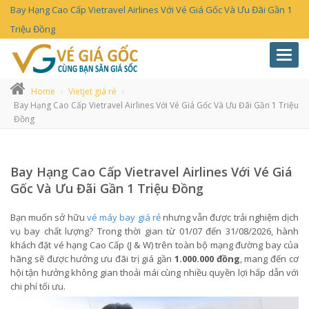
Bay Hạng Cao Cấp Vietravel Airlines Với Vé Giá Gốc Và Ưu Đãi Gần 1
Triệu Đồng
Toggl
navig
Home
Vietjet giá rẻ
Bay Hạng Cao Cấp Vietravel Airlines Với Vé Giá Gốc Và Ưu Đãi Gần 1 Triệu
Đồng
Bay Hạng Cao Cấp Vietravel Airlines Với Vé Giá
Gốc Và Ưu Đãi Gần 1 Triệu Đồng
Bạn muốn sở hữu
vé máy bay giá rẻ
nhưng vẫn được trải nghiệm dịch
vụ bay chất lượng? Trong thời gian từ 01/07 đến 31/08/2026, hành
khách đặt vé hạng Cao Cấp (J & W) trên toàn bộ mạng đường bay của
hãng sẽ được hưởng ưu đãi trị giá gần
1.000.000 đồng
, mang đến cơ
hội tận hưởng không gian thoải mái cùng nhiều quyền lợi hấp dẫn với
chi phí tối ưu.