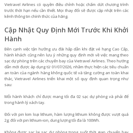
Vietravel Airlines có quyền điều chỉnh hoặc chấm dứt chương trình
trước thời hạn nếu cần thiết. Mọi thay đổi sẽ được cập nhật trên các
kênh thông tin chính thức của hãng.
Cập Nhật Quy Định Mới Trước Khi Khởi
Hành
Bên cạnh việc tận hưởng ưu đãi hấp dẫn khi đặt vé hạng Cao Cấp,
hành khách cũng nên lưu ý những quy định mới về việc mang theo
sạc dự phòng trên các chuyến bay của Vietravel Airlines. Theo hướng
dẫn mới được áp dụng từ 01/07/2026, nhằm thực hiện các tiêu chuẩn
an toàn của ngành hàng không quốc tế và tăng cường an toàn khai
thác, Vietravel Airlines triển khai một số quy định quan trọng như
sau:
Mỗi hành khách chỉ được mang tối đa 02 sạc dự phòng và phải để
trong hành lý xách tay.
Đối với pin kim loại lithium, hàm lượng lithium không được vượt quá
2g; đối với pin lithium-ion, dung lượng tối đa là 100Wh.
Không được sạc lại sạc dự phòng trong suốt thời gian chuyến bay