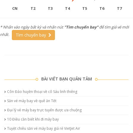
CN
T2
T3
T4
T5
T6
T7
* Nhấn vào ngày bất kỳ và nhấn nút
"Tìm chuyến bay"
để tìm giá vé mới
nhất.
Tìm chuyến bay
BÀI VIẾT BẠN QUÂN TÂM
Côn Đảo huyền thoại về cô Sáu linh thiêng
Săn vé máy bay về quê ăn Tết
Đại lý vé máy bay trực tuyến được ưa chuộng
10 Điều cần biết khi đi máy bay
Tuyệt chiêu săn vé máy bay giá rẻ VietJet Air