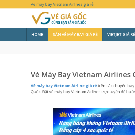
Vé máy bay Vietnam Airlines giá rẻ
HOME
SĂN VÉ MÁY BAY GIÁ RẺ
VIETJET GIÁ RẺ
Vé Máy Bay Vietnam Airlines 
Vé máy bay Vietnam Airline giá rẻ
trên các chuyến bay 
Quốc. Đặt vé máy bay Vietnam Airlines trực tuyến để hưởn