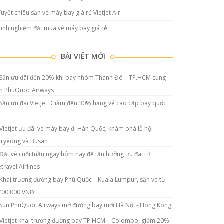
Tuyệt chiêu săn vé máy bay giá rẻ VietJet Air
Kinh nghiệm đặt mua vé máy bay giá rẻ
BÀI VIẾT MỚI
Săn ưu đãi đến 20% khi bay nhóm Thành Đô – TP.HCM cùng
n PhuQuoc Airways
Săn ưu đãi Vietjet: Giảm đến 30% hạng vé cao cấp bay quốc
Vietjet ưu đãi vé máy bay đi Hàn Quốc, khám phá lễ hội
ryeong và Busan
Đặt vé cuối tuần ngay hôm nay để tận hưởng ưu đãi từ
etravel Airlines
Khai trương đường bay Phú Quốc – Kuala Lumpur, săn vé từ
700.000 VNĐ
Sun PhuQuoc Airways mở đường bay mới Hà Nội - Hong Kong
Vietjet khai trương đường bay TP.HCM – Colombo, giảm 20%