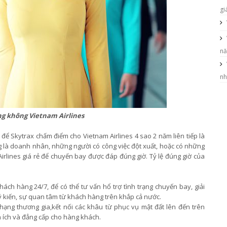
gi
nă
n
ng không Vietnam Airlines
 để Skytrax chấm điểm cho Vietnam Airlines 4 sao 2 năm liên tiếp là
ng là doanh nhân, những người có công việc đột xuất, hoặc có những
rlines giá rẻ để chuyến bay được đáp đúng giờ. Tỷ lệ đúng giờ của
ch hàng 24/7, để có thể tư vấn hổ trợ tình trạng chuyến bay, giải
 kiến, sự quan tâm từ khách hàng trên khắp cả nước.
hạng thương gia,kết nối các khâu từ phục vụ mật đất lên đến trên
n ích và đẳng cấp cho hàng khách.