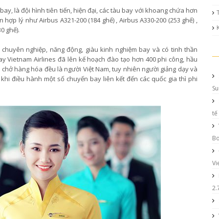
ay, là đội hình tiên tiến, hiện đại, các tàu bay với khoang chứa hơn
 hợp lý như Airbus A321-200 (184 ghế) , Airbus A330-200 (253 ghế) ,
0 ghế).
chuyên nghiệp, năng động, giàu kinh nghiệm bay và có tinh thần
ay Vietnam Airlines đã lên kế hoạch đào tạo hơn 400 phi công, hầu
y chở hàng hóa đều là người Việt Nam, tuy nhiên người giảng dạy và
 khi điều hành một số chuyến bay liên kết đến các quốc gia thì phi
Su
tế
Bo
Vi
2.