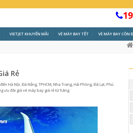
19
VIETJET KHUYẾN MÃI
VÉ MÁY BAY TẾT
VÉ MÁY BAY CÔN 
Giá Rẻ
đến Hà Nội, Đà Nẵng, TPHCM, Nha Trang, Hải Phòng, Đà Lạt, Phú
g ưu đãi giá vé máy bay giá rẻ từ hãng.