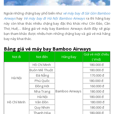
Ngoài những chặng bay phổ biến như
vé máy bay đi Sài Gòn Bamboo
Airways
hay
Vé máy bay đi Hà Nội Bamboo Airways
ra thì hãng bay
này còn khai thác nhiều chặng bay đặc thù khác như Côn Đảo, Cần
Thơ, Huế,… Bảng giá vé máy bay Bamboo Airways dưới đây sẽ giúp
bạn tham khảo được nhiều hơn những chặng bay và giá vé mà hãng
bay này khai thác.
Bảng giá vé máy bay Bamboo Airways
Giá vé một chiều
Nơi đi
Nơi đến
Hãng Bay
( Vnd)
Hồ Chí Minh
180.000 đ
Buôn Mê Thuột
180.000 đ
Đà Nẵng
170.000 đ
Hà Nội
Phú Quốc
180.000 đ
Đồng Hới
160.000 đ
Bamboo Airways
Nha Trang
180.000 đ
Hà Nội
180.000 đ
Hồ Chí Minh
Vân Đồn
180.000 đ
Quy Nhơn
180.000 đ
Thanh Hóa
180.000 đ