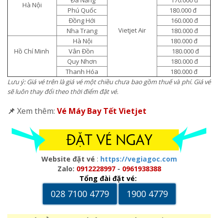
Hà Nội
Phú Quốc
180.000 đ
Đồng Hới
160.000 đ
Vietjet Air
Nha Trang
180.000 đ
Hà Nội
180.000 đ
Hồ Chí Minh
Vân Đồn
180.000 đ
Quy Nhơn
180.000 đ
Thanh Hóa
180.000 đ
Lưu ý: Giá vé trên là giá vé một chiều chưa bao gồm thuế và phí. Giá vé
sẽ luôn thay đổi theo thời điểm đặt vé.
📌
Xem thêm:
Vé Máy Bay Tết Vietjet
Website đặt vé
:
https://vegiagoc.com
Zalo:
0912228997
-
0961938388
Tổng đài đặt vé:
028 7100 4779
1900 4779