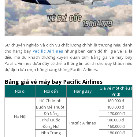
Sự chuyên nghiệp và dịch vụ chất lượng chính là thương hiệu dành
cho hãng bay
Pacific Airlines
nhưng bên cạnh đó thì giá vé lại là
điều mà du khách thường xuyên quan tâm. Bảng giá vé máy bay
Pacific Airlines dưới đây có thể là thông tin bổ ích cho quý khách nếu
dự định lựa chọn hãng hàng không Pacific Airlines.
Bảng giá vé máy bay Pacific Airlines
Giá vé một chiều (
Nơi đi
Nơi đến
Hãng Bay
Vnd)
Hồ Chí Minh
180.000 đ
Buôn Mê Thuột
180.000 đ
Đà Nẵng
170.000 đ
Hà Nội
Phú Quốc
180.000 đ
Pacific Airlines
Đồng Hới
160.000 đ
Nha Trang
180.000 đ