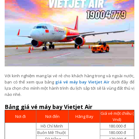
Với kinh nghiệm mang lại vé rẻ cho khách hàng trong và ngoài nước,
bạn có thể xem qua bảng
giá vé máy bay Vietjet Air
dưới đây để
lựa chọn cho mình một hành trình du lịch sắp tới sẽ là vùng đất thú vị
nào nhé.
Bảng giá vé máy bay Vietjet Air
Giá vé một chiều (
Nơi đi
Nơi đến
Hãng Bay
Vnd)
Hồ Chí Minh
180.000 đ
Buôn Mê Thuột
180.000 đ
Đà Nẵng
170.000 đ