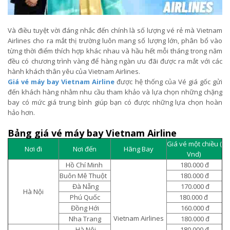
Và điều tuyệt vời đáng nhắc đến chính là số lượng vé rẻ mà Vietnam
Airlines cho ra mắt thị trường luôn mang số lượng lớn, phân bổ vào
từng thời điểm thích hợp khác nhau và hầu hết mỗi tháng trong năm
đều có chương trình vàng để hàng ngàn ưu đãi được ra mắt với các
hành khách thân yêu của Vietnam Airlines.
Giá vé máy bay Vietnam Airline
được hệ thống của Vé giá gốc gửi
đến khách hàng nhằm nhu cầu tham khảo và lựa chọn những chặng
bay có mức giá trung bình giúp bạn có được những lựa chọn hoàn
hảo hơn.
Bảng giá vé máy bay Vietnam Airline
Giá vé một chiều (
Nơi đi
Nơi đến
Hãng Bay
Vnd)
Hồ Chí Minh
180.000 đ
Buôn Mê Thuột
180.000 đ
Đà Nẵng
170.000 đ
Hà Nội
Phú Quốc
180.000 đ
Đồng Hới
160.000 đ
Vietnam Airlines
Nha Trang
180.000 đ
Hà Nội
180.000 đ