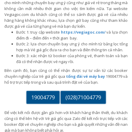
cho mình những chuyến bay ưng ý cũng như giá vé rẻ trong tháng mà
không cần mất nhiều thời gian cho việc tìm kiếm nữa. Tại website
Vegiagoc.com du khách cũng có thể so sánh được giá vé của nhiều
hãng hàng không khác nhau, lựa chọn giờ bay cũng như tham khảo
được giá vé của từng hạng vé mà bạn dự kiến.
Bước 1: truy cập website
https://vegiagoc.com/
và lựa chọn
điểm đi – điểm đến + thời gian bay.
Bước 2: lựa chọn chuyến bay ưng ý cho mình từ bảng lọc tổng
hợp mà Vé giá gốc đưa ra cho bạn và điền thông tin cá nhân.
Bước 3: xác nhận từ booker của phòng vé, thanh toán và bạn
đã có thể nhận được vé ngay rồi.
Bên cạnh đó, bạn cũng có thể nhận được sự tư vấn từ các booker
chuyên nghiệp của Vé giá gốc qua
tổng đài vé máy bay
19004779 và
hổ trợ trực tiếp trong và sau quá trình đặt vé của bạn.
19004779
(028)71004779
Để việc kết nối được gần gũi hơn với khách hàng thân thiết, du khách
cũng có thể liên hệ với Vé giá gốc qua Zalo để kết nối trực tiếp với các
booker đặt vé chuyên nghiệp cho bạn và giải quyết những vấn đề nan
giải mà bạn không biết phải hỏi ai.