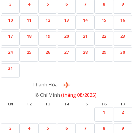
3
4
5
6
7
8
9
10
11
12
13
14
15
16
17
18
19
20
21
22
23
24
25
26
27
28
29
30
31
Lượt về
Thanh Hóa
Hồ Chí Minh
(tháng 08/2025)
CN
T2
T3
T4
T5
T6
T7
1
2
3
4
5
6
7
8
9