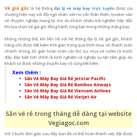
Vé giá gốc
là hệ thống
đại lý vé máy bay trực tuyến
được ưa
chuộng hiện nay với đội ngũ nhân viên tư vấn thân thiện, booker săn
vé chuyên nghiệp mang lại cho du khách nhiều trải nghiệm hấp dẫn
khi lựa chọn Vé giá gốc đồng hành cùng bạn trong những chặng bay.
Không những thế, khi liên hệ với hệ thống đại lý Vé giá gốc, khách
hàng còn được tiết kiệm thời gian trong quá trình mua vé, thanh toán
nhanh chóng, tối giản hoàn toàn các thủ tục mua vé rườm rà trước
đây. Đặc biệt hơn chính là kinh nghiệm và nghiệp vụ tận tâm giúp du
khách có được những chuyến bay vô cùng tiết kiệm.
Xem thêm :
Săn Vé Máy Bay Giá Rẻ Jetstar Pacific
Săn Vé Máy Bay Giá Rẻ Bamboo Airways
Săn Vé Máy Bay Giá Rẻ Vietnam Airlines
Săn Vé Máy Bay Giá Rẻ Vietjet Air
Săn vé rẻ trong tháng dễ dàng tại website
Vegiagoc.com
Với 3 bước đơn giản sau đây bạn đã có thể hoàn thành việc đặt được