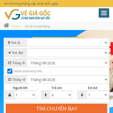
Vé rẻ trong tháng cập nhật mỗi ngày
Toggl
navig
Home
Vé rẻ trong tháng
Nơi đi
Nơi đến
Tháng đi
Hành trình khứ hồi
Tháng về
Người lớn
Trẻ em
Em bé