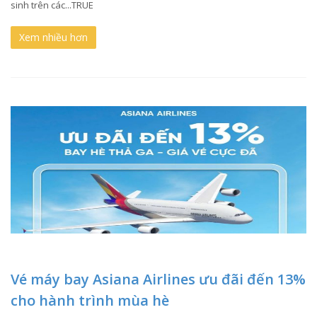
sinh trên các...TRUE
Xem nhiều hơn
Vé máy bay Asiana Airlines ưu đãi đến 13%
cho hành trình mùa hè