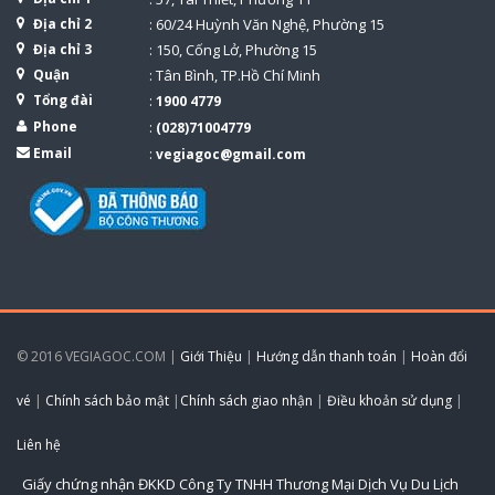
Địa chỉ 2
: 60/24 Huỳnh Văn Nghệ, Phường 15
Địa chỉ 3
: 150, Cống Lở, Phường 15
Quận
: Tân Bình, TP.Hồ Chí Minh
Tổng đài
:
1900 4779
Phone
:
(028)71004779
Email
:
vegiagoc@gmail.com
© 2016 VEGIAGOC.COM |
Giới Thiệu
|
Hướng dẫn thanh toán
|
Hoàn đổi
vé
|
Chính sách bảo mật
|
Chính sách giao nhận
|
Điều khoản sử dụng
|
Liên hệ
Giấy chứng nhận ĐKKD Công Ty TNHH Thương Mại Dịch Vụ Du Lịch