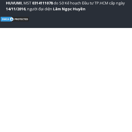
HUVUMI
, MST
0314111078
do Sở Kế hoạch Đầu tư TP.HCM cấp ngày
14/11/2016
, người đại diện
Lâm Ngọc Huyền