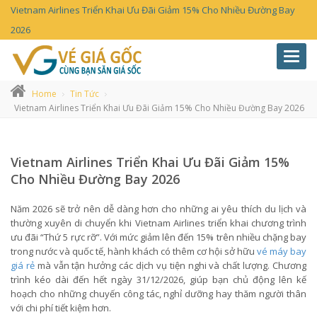
Vietnam Airlines Triển Khai Ưu Đãi Giảm 15% Cho Nhiều Đường Bay
2026
Toggl
navig
Home
Tin Tức
Vietnam Airlines Triển Khai Ưu Đãi Giảm 15% Cho Nhiều Đường Bay 2026
Vietnam Airlines Triển Khai Ưu Đãi Giảm 15%
Cho Nhiều Đường Bay 2026
Năm 2026 sẽ trở nên dễ dàng hơn cho những ai yêu thích du lịch và
thường xuyên di chuyển khi Vietnam Airlines triển khai chương trình
ưu đãi “Thứ 5 rực rỡ”. Với mức giảm lên đến 15% trên nhiều chặng bay
trong nước và quốc tế, hành khách có thêm cơ hội sở hữu
vé máy bay
giá rẻ
mà vẫn tận hưởng các dịch vụ tiện nghi và chất lượng. Chương
trình kéo dài đến hết ngày 31/12/2026, giúp bạn chủ động lên kế
hoạch cho những chuyến công tác, nghỉ dưỡng hay thăm người thân
với chi phí tiết kiệm hơn.