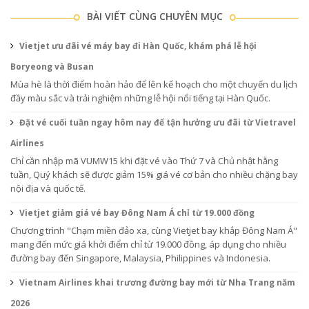
BÀI VIẾT CÙNG CHUYÊN MỤC
Vietjet ưu đãi vé máy bay đi Hàn Quốc, khám phá lễ hội
Boryeong và Busan
Mùa hè là thời điểm hoàn hảo để lên kế hoạch cho một chuyến du lịch
đầy màu sắc và trải nghiệm những lễ hội nổi tiếng tại Hàn Quốc.
Đặt vé cuối tuần ngay hôm nay để tận hưởng ưu đãi từ Vietravel
Airlines
Chỉ cần nhập mã VUMW15 khi đặt vé vào Thứ 7 và Chủ nhật hằng
tuần, Quý khách sẽ được giảm 15% giá vé cơ bản cho nhiều chặng bay
nội địa và quốc tế.
Vietjet giảm giá vé bay Đông Nam Á chỉ từ 19.000 đồng
Chương trình "Chạm miền đảo xa, cùng Vietjet bay khắp Đông Nam Á"
mang đến mức giá khởi điểm chỉ từ 19.000 đồng, áp dụng cho nhiều
đường bay đến Singapore, Malaysia, Philippines và Indonesia.
Vietnam Airlines khai trương đường bay mới từ Nha Trang năm
2026