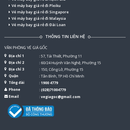
Vé máy bay giá rẻ đi Pleiku
Vé máy bay giá rẻ đi Singapore
Vé máy bay giá rẻ đi Malaysia
Vé máy bay giá rẻ đi Đài Loan
THÔNG TIN LIÊN HỆ
VĂN PHÒNG VÉ GIÁ GỐC
Địa chỉ 1
: 57, Tái Thiết, Phường 11
Địa chỉ 2
: 60/24 Huỳnh Văn Nghệ, Phường 15
Địa chỉ 3
: 150, Cống Lở, Phường 15
Quận
: Tân Bình, TP.Hồ Chí Minh
Tổng đài
:
1900 4779
Phone
:
(028)71004779
Email
:
vegiagoc@gmail.com