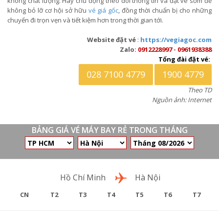
không chất lượng. Hãy chủ động theo dõi thông tin và đặt vé sớm để
không bỏ lỡ cơ hội sở hữu
vé giá gốc
, đồng thời chuẩn bị cho những
chuyến đi trọn vẹn và tiết kiệm hơn trong thời gian tới.
Website đặt vé
:
https://vegiagoc.com
Zalo:
0912228997
-
0961938388
Tổng đài đặt vé:
028 7100 4779
1900 4779
Theo TD
Nguồn ảnh: Internet
BẢNG GIÁ VÉ MÁY BAY RẺ TRONG THÁNG
Chặng bay
Hồ Chí Minh
Hà Nội
CN
T2
T3
T4
T5
T6
T7