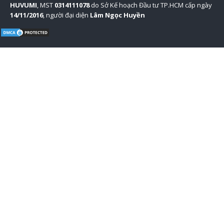
HUVUMI
, MST
0314111078
do Sở Kế hoạch Đầu tư TP.HCM cấp ngày
14/11/2016
, người đại diện
Lâm Ngọc Huyền