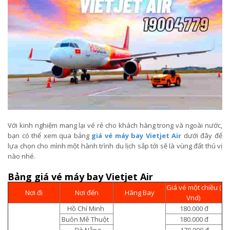
Với kinh nghiệm mang lại vé rẻ cho khách hàng trong và ngoài nước,
bạn có thể xem qua bảng
giá vé máy bay Vietjet Air
dưới đây để
lựa chọn cho mình một hành trình du lịch sắp tới sẽ là vùng đất thú vị
nào nhé.
Bảng giá vé máy bay Vietjet Air
Giá vé một chiều (
Nơi đi
Nơi đến
Hãng Bay
Vnd)
Hồ Chí Minh
180.000 đ
Buôn Mê Thuột
180.000 đ
Đà Nẵng
170.000 đ