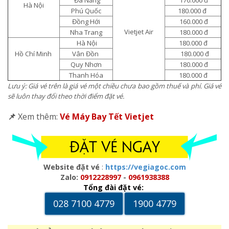
Hà Nội
Phú Quốc
180.000 đ
Đồng Hới
160.000 đ
Vietjet Air
Nha Trang
180.000 đ
Hà Nội
180.000 đ
Hồ Chí Minh
Vân Đồn
180.000 đ
Quy Nhơn
180.000 đ
Thanh Hóa
180.000 đ
Lưu ý: Giá vé trên là giá vé một chiều chưa bao gồm thuế và phí. Giá vé
sẽ luôn thay đổi theo thời điểm đặt vé.
📌
Xem thêm:
Vé Máy Bay Tết Vietjet
Website đặt vé
:
https://vegiagoc.com
Zalo:
0912228997
-
0961938388
Tổng đài đặt vé:
028 7100 4779
1900 4779