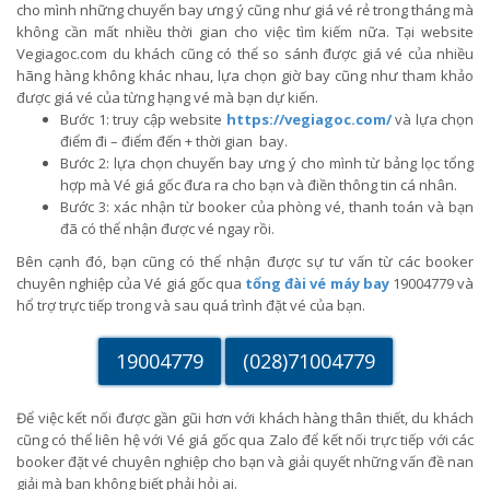
cho mình những chuyến bay ưng ý cũng như giá vé rẻ trong tháng mà
không cần mất nhiều thời gian cho việc tìm kiếm nữa. Tại website
Vegiagoc.com du khách cũng có thể so sánh được giá vé của nhiều
hãng hàng không khác nhau, lựa chọn giờ bay cũng như tham khảo
được giá vé của từng hạng vé mà bạn dự kiến.
Bước 1: truy cập website
https://vegiagoc.com/
và lựa chọn
điểm đi – điểm đến + thời gian bay.
Bước 2: lựa chọn chuyến bay ưng ý cho mình từ bảng lọc tổng
hợp mà Vé giá gốc đưa ra cho bạn và điền thông tin cá nhân.
Bước 3: xác nhận từ booker của phòng vé, thanh toán và bạn
đã có thể nhận được vé ngay rồi.
Bên cạnh đó, bạn cũng có thể nhận được sự tư vấn từ các booker
chuyên nghiệp của Vé giá gốc qua
tổng đài vé máy bay
19004779 và
hổ trợ trực tiếp trong và sau quá trình đặt vé của bạn.
19004779
(028)71004779
Để việc kết nối được gần gũi hơn với khách hàng thân thiết, du khách
cũng có thể liên hệ với Vé giá gốc qua Zalo để kết nối trực tiếp với các
booker đặt vé chuyên nghiệp cho bạn và giải quyết những vấn đề nan
giải mà bạn không biết phải hỏi ai.