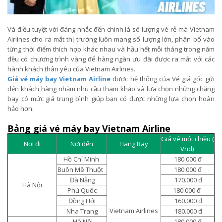
Và điều tuyệt vời đáng nhắc đến chính là số lượng vé rẻ mà Vietnam
Airlines cho ra mắt thị trường luôn mang số lượng lớn, phân bổ vào
từng thời điểm thích hợp khác nhau và hầu hết mỗi tháng trong năm
đều có chương trình vàng để hàng ngàn ưu đãi được ra mắt với các
hành khách thân yêu của Vietnam Airlines.
Giá vé máy bay Vietnam Airline
được hệ thống của Vé giá gốc gửi
đến khách hàng nhằm nhu cầu tham khảo và lựa chọn những chặng
bay có mức giá trung bình giúp bạn có được những lựa chọn hoàn
hảo hơn.
Bảng giá vé máy bay Vietnam Airline
Giá vé một chiều (
Nơi đi
Nơi đến
Hãng Bay
Vnd)
Hồ Chí Minh
180.000 đ
Buôn Mê Thuột
180.000 đ
Đà Nẵng
170.000 đ
Hà Nội
Phú Quốc
180.000 đ
Đồng Hới
160.000 đ
Vietnam Airlines
Nha Trang
180.000 đ
Hà Nội
180.000 đ