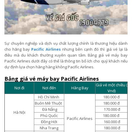
Sự chuyên nghiệp và dịch vụ chất lượng chính là thương hiệu dành
cho hãng bay
Pacific Airlines
nhưng bên cạnh đó thì giá vé lại là
điều mà du khách thường xuyên quan tâm. Bảng giá vé máy bay
Pacific Airlines dưới đây có thể là thông tin bổ ích cho quý khách nếu
dự định lựa chọn hãng hàng không Pacific Airlines.
Bảng giá vé máy bay Pacific Airlines
Giá vé một chiều (
Nơi đi
Nơi đến
Hãng Bay
Vnd)
Hồ Chí Minh
180.000 đ
Buôn Mê Thuột
180.000 đ
Đà Nẵng
170.000 đ
Hà Nội
Phú Quốc
180.000 đ
Pacific Airlines
Đồng Hới
160.000 đ
Nha Trang
180.000 đ