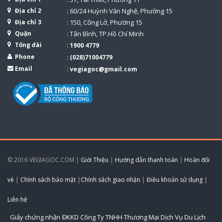
Địa chỉ 2
: 60/24 Huỳnh Văn Nghệ, Phường 15
Địa chỉ 3
: 150, Cống Lở, Phường 15
Quận
: Tân Bình, TP.Hồ Chí Minh
Tổng đài
:
1900 4779
Phone
:
(028)71004779
Email
:
vegiagoc@gmail.com
© 2016 VEGIAGOC.COM |
Giới Thiệu
|
Hướng dẫn thanh toán
|
Hoàn đổi
vé
|
Chính sách bảo mật
|
Chính sách giao nhận
|
Điều khoản sử dụng
|
Liên hệ
Giấy chứng nhận ĐKKD Công Ty TNHH Thương Mại Dịch Vụ Du Lịch