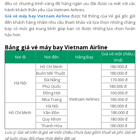
đều có chương trình vàng để hàng ngàn ưu đãi được ra mắt với các
hành khách thân yêu của Vietnam Airlines.
Giá vé máy bay Vietnam Airline
được hệ thống của Vé giá gốc gửi
đến khách hàng nhằm nhu cầu tham khảo và lựa chọn những chặng
bay có mức giá trung bình giúp bạn có được những lựa chọn hoàn
hảo hơn.
Bảng giá vé máy bay Vietnam Airline
Giá vé một chiều (
Nơi đi
Nơi đến
Hãng Bay
Vnd)
Hồ Chí Minh
180.000 đ
Buôn Mê Thuột
180.000 đ
Đà Nẵng
170.000 đ
Hà Nội
Phú Quốc
180.000 đ
Đồng Hới
160.000 đ
Vietnam Airlines
Nha Trang
180.000 đ
Hà Nội
180.000 đ
Hồ Chí Minh
Vân Đồn
180.000 đ
Quy Nhơn
180.000 đ
Thanh Hóa
180.000 đ
Lưu ý: Giá vé trên là giá vé một chiều chưa bao gồm thuế và phí. Giá vé
sẽ luôn thay đổi theo thời điểm đặt vé.