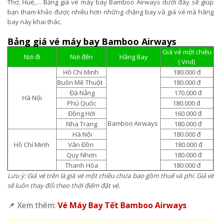
Thơ, Huế,… Bảng giá vé máy bay Bamboo Airways dưới đây sẽ giúp
bạn tham khảo được nhiều hơn những chặng bay và giá vé mà hãng
bay này khai thác.
Bảng giá vé máy bay Bamboo Airways
Giá vé một chiều
Nơi đi
Nơi đến
Hãng Bay
( Vnd)
Hồ Chí Minh
180.000 đ
Buôn Mê Thuột
180.000 đ
Đà Nẵng
170.000 đ
Hà Nội
Phú Quốc
180.000 đ
Đồng Hới
160.000 đ
Bamboo Airways
Nha Trang
180.000 đ
Hà Nội
180.000 đ
Hồ Chí Minh
Vân Đồn
180.000 đ
Quy Nhơn
180.000 đ
Thanh Hóa
180.000 đ
Lưu ý: Giá vé trên là giá vé một chiều chưa bao gồm thuế và phí. Giá vé
sẽ luôn thay đổi theo thời điểm đặt vé.
📌 Xem thêm:
Vé Máy Bay Tết Bamboo Airways