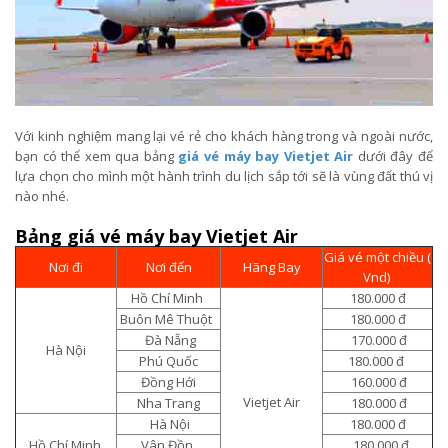
Với kinh nghiệm mang lại vé rẻ cho khách hàng trong và ngoài nước,
bạn có thể xem qua bảng
giá vé máy bay Vietjet Air
dưới đây để
lựa chọn cho mình một hành trình du lịch sắp tới sẽ là vùng đất thú vị
nào nhé.
Bảng giá vé máy bay Vietjet Air
Giá vé một chiều (
Nơi đi
Nơi đến
Hãng Bay
Vnd)
Hồ Chí Minh
180.000 đ
Buôn Mê Thuột
180.000 đ
Đà Nẵng
170.000 đ
Hà Nội
Phú Quốc
180.000 đ
Đồng Hới
160.000 đ
Vietjet Air
Nha Trang
180.000 đ
Hà Nội
180.000 đ
Hồ Chí Minh
Vân Đồn
180.000 đ