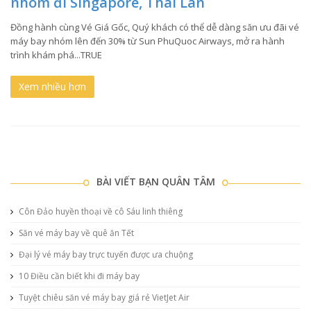
nhóm đi Singapore, Thái Lan
Đồng hành cùng Vé Giá Gốc, Quý khách có thể dễ dàng săn ưu đãi vé
máy bay nhóm lên đến 30% từ Sun PhuQuoc Airways, mở ra hành
trình khám phá...TRUE
Xem nhiều hơn
BÀI VIẾT BẠN QUÂN TÂM
Côn Đảo huyền thoại về cô Sáu linh thiêng
Săn vé máy bay về quê ăn Tết
Đại lý vé máy bay trực tuyến được ưa chuộng
10 Điều cần biết khi đi máy bay
Tuyệt chiêu săn vé máy bay giá rẻ VietJet Air