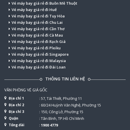
Vé máy bay giá rẻ đi Buôn Mê Thuột
Vé máy bay giá rẻ đi Huế
Vé máy bay giá rẻ đi Tuy Hòa
Vé máy bay giá rẻ đi Chu Lai
Vé máy bay giá rẻ đi Cần Thơ
Vé máy bay giá rẻ đi Cà Mau
Vé máy bay giá rẻ đi Rạch Giá
Vé máy bay giá rẻ đi Pleiku
Vé máy bay giá rẻ đi Singapore
Vé máy bay giá rẻ đi Malaysia
Vé máy bay giá rẻ đi Đài Loan
THÔNG TIN LIÊN HỆ
VĂN PHÒNG VÉ GIÁ GỐC
Địa chỉ 1
: 57, Tái Thiết, Phường 11
Địa chỉ 2
: 60/24 Huỳnh Văn Nghệ, Phường 15
Địa chỉ 3
: 150, Cống Lở, Phường 15
Quận
: Tân Bình, TP.Hồ Chí Minh
Tổng đài
:
1900 4779