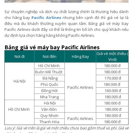
Sự chuyên nghiệp và dịch vụ chất lượng chính là thương hiệu dành
cho hãng bay
Pacific Airlines
nhưng bên cạnh đó thì giá vé lại là
điều mà du khách thường xuyên quan tâm. Bảng giá vé máy bay
Pacific Airlines dưới đây có thể là thông tin bổ ích cho quý khách nếu
dự định lựa chọn hãng hàng không Pacific Airlines.
Bảng giá vé máy bay Pacific Airlines
Giá vé một chiều (
Nơi đi
Nơi đến
Hãng Bay
Vnd)
Hồ Chí Minh
180.000 đ
Buôn Mê Thuột
180.000 đ
Đà Nẵng
170.000 đ
Hà Nội
Phú Quốc
180.000 đ
Pacific Airlines
Đồng Hới
160.000 đ
Nha Trang
180.000 đ
Hà Nội
180.000 đ
Hồ Chí Minh
Vân Đồn
180.000 đ
Quy Nhơn
180.000 đ
Pacific Airlines
Thanh Hóa
180.000 đ
Lưu ý: Giá vé trên là giá vé một chiều chưa bao gồm thuế và phí. Giá vé