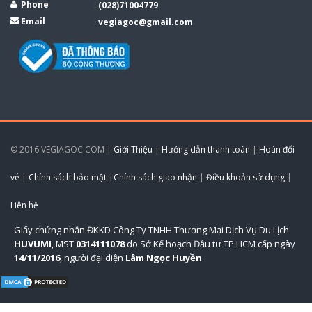
Phone
:
(028)71004779
Email
:
vegiagoc@gmail.com
© 2016 VEGIAGOC.COM |
Giới Thiệu
|
Hướng dẫn thanh toán
|
Hoàn đổi
vé
|
Chính sách bảo mật
|
Chính sách giao nhận
|
Điều khoản sử dụng
|
Liên hệ
Giấy chứng nhận ĐKKD Công Ty TNHH Thương Mại Dịch Vụ Du Lịch
HUVUMI
, MST
0314111078
do Sở Kế hoạch Đầu tư TP.HCM cấp ngày
14/11/2016
, người đại diện
Lâm Ngọc Huyền