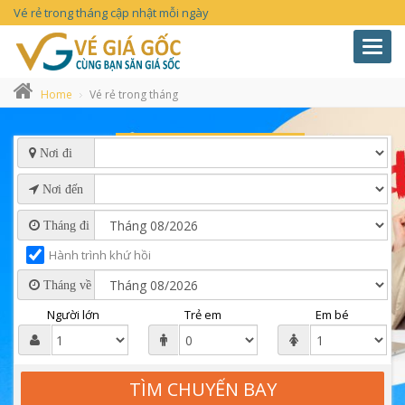
Vé rẻ trong tháng cập nhật mỗi ngày
Toggl
navig
Home
Vé rẻ trong tháng
Nơi đi
Nơi đến
Tháng đi
Hành trình khứ hồi
Tháng về
Người lớn
Trẻ em
Em bé