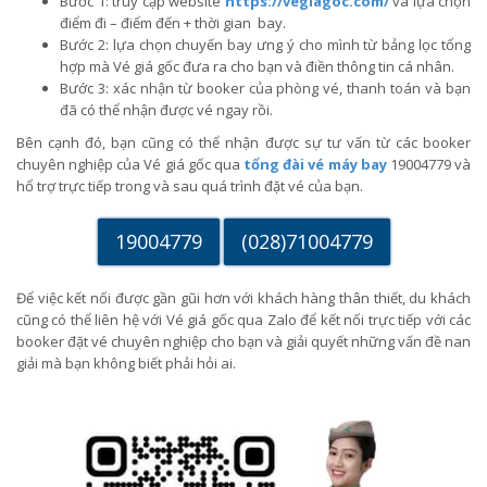
Bước 1: truy cập website
https://vegiagoc.com/
và lựa chọn
điểm đi – điểm đến + thời gian bay.
Bước 2: lựa chọn chuyến bay ưng ý cho mình từ bảng lọc tổng
hợp mà Vé giá gốc đưa ra cho bạn và điền thông tin cá nhân.
Bước 3: xác nhận từ booker của phòng vé, thanh toán và bạn
đã có thể nhận được vé ngay rồi.
Bên cạnh đó, bạn cũng có thể nhận được sự tư vấn từ các booker
chuyên nghiệp của Vé giá gốc qua
tổng đài vé máy bay
19004779 và
hổ trợ trực tiếp trong và sau quá trình đặt vé của bạn.
19004779
(028)71004779
Để việc kết nối được gần gũi hơn với khách hàng thân thiết, du khách
cũng có thể liên hệ với Vé giá gốc qua Zalo để kết nối trực tiếp với các
booker đặt vé chuyên nghiệp cho bạn và giải quyết những vấn đề nan
giải mà bạn không biết phải hỏi ai.