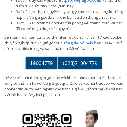
Bước 1: truy cập website
https://vegiagoc.com/
và lựa chọn
điểm đi – điểm đến + thời gian bay.
Bước 2: lựa chọn chuyến bay ưng ý cho mình từ bảng lọc tổng
hợp mà Vé giá gốc đưa ra cho bạn và điền thông tin cá nhân.
Bước 3: xác nhận từ booker của phòng vé, thanh toán và bạn
đã có thể nhận được vé ngay rồi.
Bên cạnh đó, bạn cũng có thể nhận được sự tư vấn từ các booker
chuyên nghiệp của Vé giá gốc qua
tổng đài vé máy bay
19004779 và
hổ trợ trực tiếp trong và sau quá trình đặt vé của bạn.
19004779
(028)71004779
Để việc kết nối được gần gũi hơn với khách hàng thân thiết, du khách
cũng có thể liên hệ với Vé giá gốc qua Zalo để kết nối trực tiếp với các
booker đặt vé chuyên nghiệp cho bạn và giải quyết những vấn đề nan
giải mà bạn không biết phải hỏi ai.