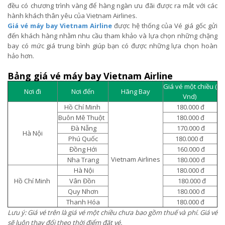
đều có chương trình vàng để hàng ngàn ưu đãi được ra mắt với các
hành khách thân yêu của Vietnam Airlines.
Giá vé máy bay Vietnam Airline
được hệ thống của Vé giá gốc gửi
đến khách hàng nhằm nhu cầu tham khảo và lựa chọn những chặng
bay có mức giá trung bình giúp bạn có được những lựa chọn hoàn
hảo hơn.
Bảng giá vé máy bay Vietnam Airline
Giá vé một chiều (
Nơi đi
Nơi đến
Hãng Bay
Vnd)
Hồ Chí Minh
180.000 đ
Buôn Mê Thuột
180.000 đ
Đà Nẵng
170.000 đ
Hà Nội
Phú Quốc
180.000 đ
Đồng Hới
160.000 đ
Vietnam Airlines
Nha Trang
180.000 đ
Hà Nội
180.000 đ
Hồ Chí Minh
Vân Đồn
180.000 đ
Quy Nhơn
180.000 đ
Thanh Hóa
180.000 đ
Lưu ý: Giá vé trên là giá vé một chiều chưa bao gồm thuế và phí. Giá vé
sẽ luôn thay đổi theo thời điểm đặt vé.