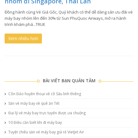
nhóm đi Singapore, Thái Lan
Đồng hành cùng Vé Giá Gốc, Quý khách có thể dễ dàng săn ưu đãi vé
máy bay nhóm lên đến 30% từ Sun PhuQuoc Airways, mở ra hành
trình khám phá...TRUE
Xem nhiều hơn
BÀI VIẾT BẠN QUÂN TÂM
Côn Đảo huyền thoại về cô Sáu linh thiêng
Săn vé máy bay về quê ăn Tết
Đại lý vé máy bay trực tuyến được ưa chuộng
10 Điều cần biết khi đi máy bay
Tuyệt chiêu săn vé máy bay giá rẻ VietJet Air