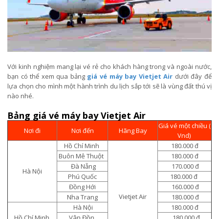
Với kinh nghiệm mang lại vé rẻ cho khách hàng trong và ngoài nước,
bạn có thể xem qua bảng
giá vé máy bay Vietjet Air
dưới đây để
lựa chọn cho mình một hành trình du lịch sắp tới sẽ là vùng đất thú vị
nào nhé.
Bảng giá vé máy bay Vietjet Air
Giá vé một chiều (
Nơi đi
Nơi đến
Hãng Bay
Vnd)
Hồ Chí Minh
180.000 đ
Buôn Mê Thuột
180.000 đ
Đà Nẵng
170.000 đ
Hà Nội
Phú Quốc
180.000 đ
Đồng Hới
160.000 đ
Vietjet Air
Nha Trang
180.000 đ
Hà Nội
180.000 đ
Hồ Chí Minh
Vân Đồn
180.000 đ