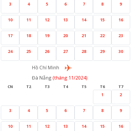
3
4
5
6
7
8
9
10
11
12
13
14
15
16
17
18
19
20
21
22
23
24
25
26
27
28
29
30
Lượt về
Hồ Chí Minh
Đà Nẵng
(tháng 11/2024)
CN
T2
T3
T4
T5
T6
T7
1
2
3
4
5
6
7
8
9
10
11
12
13
14
15
16