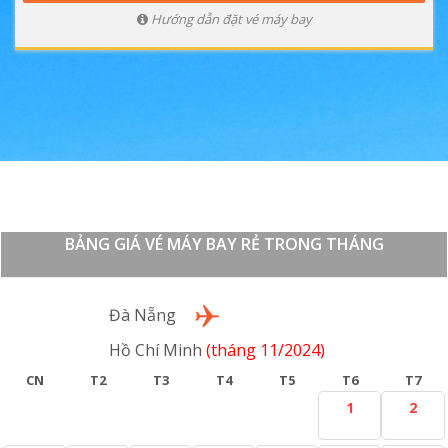
Hướng dẫn đặt vé máy bay
BẢNG GIÁ VÉ MÁY BAY RẺ TRONG THÁNG
Lượt đi
Đà Nẵng
Hồ Chí Minh
(tháng 11/2024)
CN
T2
T3
T4
T5
T6
T7
1
2