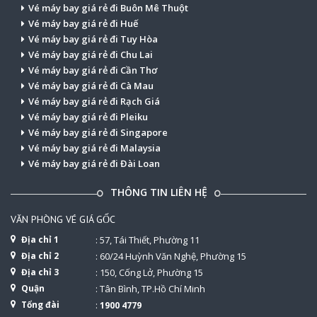
Vé máy bay giá rẻ đi Buôn Mê Thuột
Vé máy bay giá rẻ đi Huế
Vé máy bay giá rẻ đi Tuy Hòa
Vé máy bay giá rẻ đi Chu Lai
Vé máy bay giá rẻ đi Cần Thơ
Vé máy bay giá rẻ đi Cà Mau
Vé máy bay giá rẻ đi Rạch Giá
Vé máy bay giá rẻ đi Pleiku
Vé máy bay giá rẻ đi Singapore
Vé máy bay giá rẻ đi Malaysia
Vé máy bay giá rẻ đi Đài Loan
THÔNG TIN LIÊN HỆ
VĂN PHÒNG VÉ GIÁ GỐC
Địa chỉ 1
: 57, Tái Thiết, Phường 11
Địa chỉ 2
: 60/24 Huỳnh Văn Nghệ, Phường 15
Địa chỉ 3
: 150, Cống Lở, Phường 15
Quận
: Tân Bình, TP.Hồ Chí Minh
Tổng đài
:
1900 4779