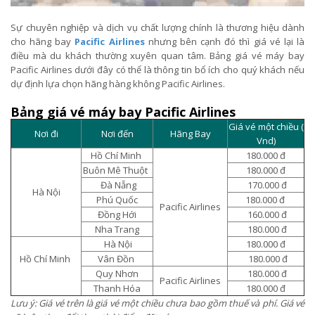
Sự chuyên nghiệp và dịch vụ chất lượng chính là thương hiệu dành
cho hãng bay
Pacific Airlines
nhưng bên cạnh đó thì giá vé lại là
điều mà du khách thường xuyên quan tâm. Bảng giá vé máy bay
Pacific Airlines dưới đây có thể là thông tin bổ ích cho quý khách nếu
dự định lựa chọn hãng hàng không Pacific Airlines.
Bảng giá vé máy bay Pacific Airlines
Giá vé một chiều (
Nơi đi
Nơi đến
Hãng Bay
Vnd)
Hồ Chí Minh
180.000 đ
Buôn Mê Thuột
180.000 đ
Đà Nẵng
170.000 đ
Hà Nội
Phú Quốc
180.000 đ
Pacific Airlines
Đồng Hới
160.000 đ
Nha Trang
180.000 đ
Hà Nội
180.000 đ
Hồ Chí Minh
Vân Đồn
180.000 đ
Quy Nhơn
180.000 đ
Pacific Airlines
Thanh Hóa
180.000 đ
Lưu ý: Giá vé trên là giá vé một chiều chưa bao gồm thuế và phí. Giá vé