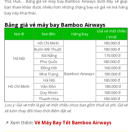
Thơ, Huế,… Bảng giá vé máy bay Bamboo Airways dưới đây sẽ giúp
bạn tham khảo được nhiều hơn những chặng bay và giá vé mà hãng
bay này khai thác.
Bảng giá vé máy bay Bamboo Airways
Giá vé một chiều
Nơi đi
Nơi đến
Hãng Bay
( Vnd)
Hồ Chí Minh
180.000 đ
Buôn Mê Thuột
180.000 đ
Đà Nẵng
170.000 đ
Hà Nội
Phú Quốc
180.000 đ
Đồng Hới
160.000 đ
Bamboo Airways
Nha Trang
180.000 đ
Hà Nội
180.000 đ
Hồ Chí Minh
Vân Đồn
180.000 đ
Quy Nhơn
180.000 đ
Thanh Hóa
180.000 đ
Lưu ý: Giá vé trên là giá vé một chiều chưa bao gồm thuế và phí. Giá vé
sẽ luôn thay đổi theo thời điểm đặt vé.
📌 Xem thêm:
Vé Máy Bay Tết Bamboo Airways