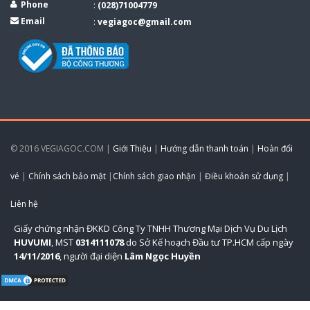
Phone
:
(028)71004779
Email
:
vegiagoc@gmail.com
© 2016 VEGIAGOC.COM |
Giới Thiệu
|
Hướng dẫn thanh toán
|
Hoàn đổi
vé
|
Chính sách bảo mật
|
Chính sách giao nhận
|
Điều khoản sử dụng
|
Liên hệ
Giấy chứng nhận ĐKKD Công Ty TNHH Thương Mại Dịch Vụ Du Lịch
HUVUMI
, MST
0314111078
do Sở Kế hoạch Đầu tư TP.HCM cấp ngày
14/11/2016
, người đại diện
Lâm Ngọc Huyền