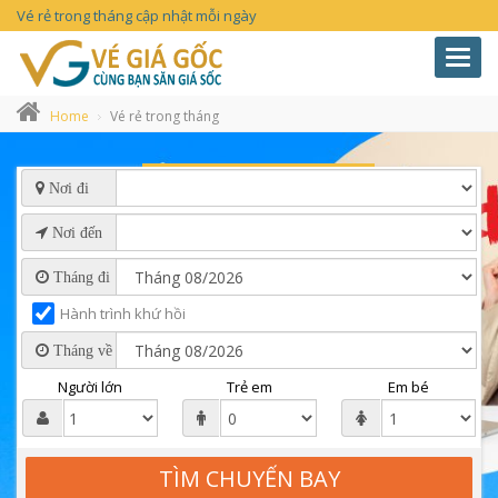
Vé rẻ trong tháng cập nhật mỗi ngày
Toggl
navig
Home
Vé rẻ trong tháng
Nơi đi
Nơi đến
Tháng đi
Hành trình khứ hồi
Tháng về
Người lớn
Trẻ em
Em bé