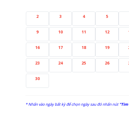
2
3
4
5
9
10
11
12
16
17
18
19
23
24
25
26
30
* Nhấn vào ngày bất kỳ để chọn ngày sau đó nhấn nút
"Tìm