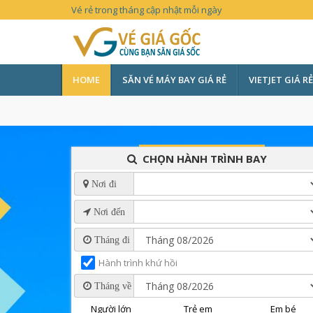
Vé rẻ trong tháng cập nhật mỗi ngày
HOME
SĂN VÉ MÁY BAY GIÁ RẺ
VIETJET GIÁ RẺ
CHỌN HÀNH TRÌNH BAY
Nơi đi
Nơi đến
Tháng đi
Hành trình khứ hồi
Tháng về
Người lớn
Trẻ em
Em bé