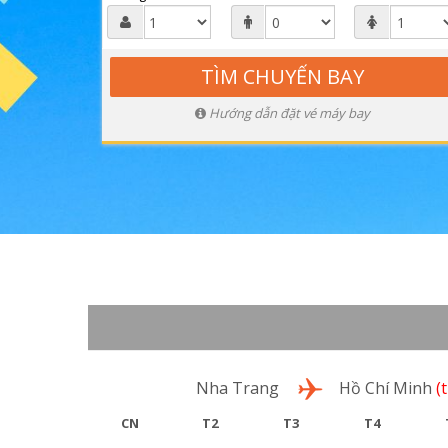
Hướng dẫn đặt vé máy bay
Lượt đi
Nha Trang
Hồ Chí Minh
(
CN
T2
T3
T4