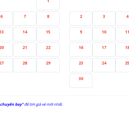
1
6
7
8
2
3
4
13
14
15
9
10
1
20
21
22
16
17
1
27
28
29
23
24
2
30
 chuyến bay"
để tìm giá vé mới nhất.