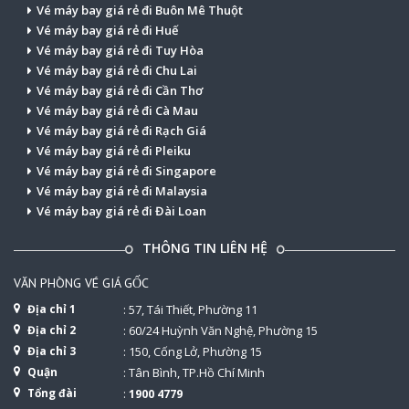
Vé máy bay giá rẻ đi Buôn Mê Thuột
Vé máy bay giá rẻ đi Huế
Vé máy bay giá rẻ đi Tuy Hòa
Vé máy bay giá rẻ đi Chu Lai
Vé máy bay giá rẻ đi Cần Thơ
Vé máy bay giá rẻ đi Cà Mau
Vé máy bay giá rẻ đi Rạch Giá
Vé máy bay giá rẻ đi Pleiku
Vé máy bay giá rẻ đi Singapore
Vé máy bay giá rẻ đi Malaysia
Vé máy bay giá rẻ đi Đài Loan
THÔNG TIN LIÊN HỆ
VĂN PHÒNG VÉ GIÁ GỐC
Địa chỉ 1
: 57, Tái Thiết, Phường 11
Địa chỉ 2
: 60/24 Huỳnh Văn Nghệ, Phường 15
Địa chỉ 3
: 150, Cống Lở, Phường 15
Quận
: Tân Bình, TP.Hồ Chí Minh
Tổng đài
:
1900 4779