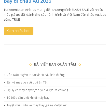
bay đi châu Âu 2026
Turkmenistan Airlines mang đến chương trình FLASH SALE với nhiều
mức giá ưu đãi dành cho các hành trình từ Việt Nam đến châu Âu, bao
gồm...TRUE
Xem nhiều hơn
BÀI VIẾT BẠN QUÂN TÂM
Côn Đảo huyền thoại về cô Sáu linh thiêng
Săn vé máy bay về quê ăn Tết
Đại lý vé máy bay trực tuyến được ưa chuộng
10 Điều cần biết khi đi máy bay
Tuyệt chiêu săn vé máy bay giá rẻ VietJet Air