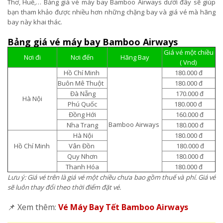
Thơ, Huế,… Bảng giá vé máy bay Bamboo Airways dưới đây sẽ giúp
bạn tham khảo được nhiều hơn những chặng bay và giá vé mà hãng
bay này khai thác.
Bảng giá vé máy bay Bamboo Airways
Giá vé một chiều
Nơi đi
Nơi đến
Hãng Bay
( Vnd)
Hồ Chí Minh
180.000 đ
Buôn Mê Thuột
180.000 đ
Đà Nẵng
170.000 đ
Hà Nội
Phú Quốc
180.000 đ
Đồng Hới
160.000 đ
Bamboo Airways
Nha Trang
180.000 đ
Hà Nội
180.000 đ
Hồ Chí Minh
Vân Đồn
180.000 đ
Quy Nhơn
180.000 đ
Thanh Hóa
180.000 đ
Lưu ý: Giá vé trên là giá vé một chiều chưa bao gồm thuế và phí. Giá vé
sẽ luôn thay đổi theo thời điểm đặt vé.
📌 Xem thêm:
Vé Máy Bay Tết Bamboo Airways