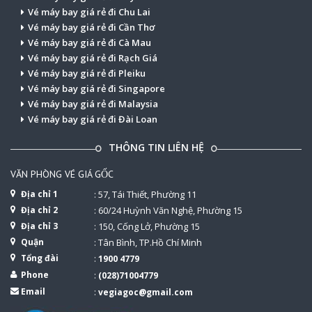
Vé máy bay giá rẻ đi Chu Lai
Vé máy bay giá rẻ đi Cần Thơ
Vé máy bay giá rẻ đi Cà Mau
Vé máy bay giá rẻ đi Rạch Giá
Vé máy bay giá rẻ đi Pleiku
Vé máy bay giá rẻ đi Singapore
Vé máy bay giá rẻ đi Malaysia
Vé máy bay giá rẻ đi Đài Loan
THÔNG TIN LIÊN HỆ
VĂN PHÒNG VÉ GIÁ GỐC
Địa chỉ 1
: 57, Tái Thiết, Phường 11
Địa chỉ 2
: 60/24 Huỳnh Văn Nghệ, Phường 15
Địa chỉ 3
: 150, Cống Lở, Phường 15
Quận
: Tân Bình, TP.Hồ Chí Minh
Tổng đài
:
1900 4779
Phone
:
(028)71004779
Email
:
vegiagoc@gmail.com