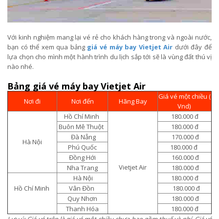
Với kinh nghiệm mang lại vé rẻ cho khách hàng trong và ngoài nước,
bạn có thể xem qua bảng
giá vé máy bay Vietjet Air
dưới đây để
lựa chọn cho mình một hành trình du lịch sắp tới sẽ là vùng đất thú vị
nào nhé.
Bảng giá vé máy bay Vietjet Air
Giá vé một chiều (
Nơi đi
Nơi đến
Hãng Bay
Vnd)
Hồ Chí Minh
180.000 đ
Buôn Mê Thuột
180.000 đ
Đà Nẵng
170.000 đ
Hà Nội
Phú Quốc
180.000 đ
Đồng Hới
160.000 đ
Vietjet Air
Nha Trang
180.000 đ
Hà Nội
180.000 đ
Hồ Chí Minh
Vân Đồn
180.000 đ
Quy Nhơn
180.000 đ
Thanh Hóa
180.000 đ
Lưu ý: Giá vé trên là giá vé một chiều chưa bao gồm thuế và phí. Giá vé