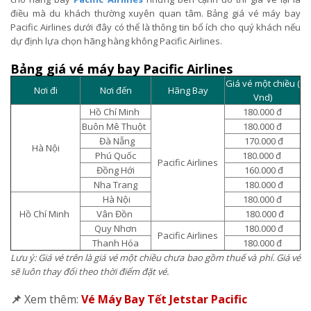
điều mà du khách thường xuyên quan tâm. Bảng giá vé máy bay
Pacific Airlines dưới đây có thể là thông tin bổ ích cho quý khách nếu
dự định lựa chọn hãng hàng không Pacific Airlines.
Bảng giá vé máy bay Pacific Airlines
Giá vé một chiều (
Nơi đi
Nơi đến
Hãng Bay
Vnd)
Hồ Chí Minh
180.000 đ
Buôn Mê Thuột
180.000 đ
Đà Nẵng
170.000 đ
Hà Nội
Phú Quốc
180.000 đ
Pacific Airlines
Đồng Hới
160.000 đ
Nha Trang
180.000 đ
Hà Nội
180.000 đ
Hồ Chí Minh
Vân Đồn
180.000 đ
Quy Nhơn
180.000 đ
Pacific Airlines
Thanh Hóa
180.000 đ
Lưu ý: Giá vé trên là giá vé một chiều chưa bao gồm thuế và phí. Giá vé
sẽ luôn thay đổi theo thời điểm đặt vé.
📌
Xem thêm:
Vé Máy Bay Tết Jetstar Pacific