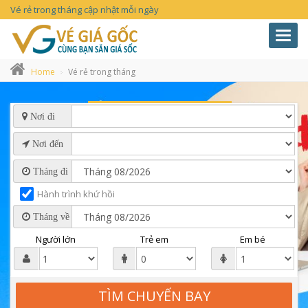
Vé rẻ trong tháng cập nhật mỗi ngày
Toggl
navig
Home
Vé rẻ trong tháng
Nơi đi
Nơi đến
Tháng đi
Hành trình khứ hồi
Tháng về
Người lớn
Trẻ em
Em bé