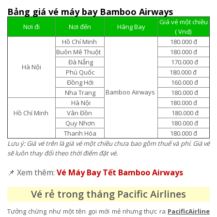
Bảng giá vé máy bay Bamboo Airways
Giá vé một chiều
Nơi đi
Nơi đến
Hãng Bay
( Vnd)
Hồ Chí Minh
180.000 đ
Buôn Mê Thuột
180.000 đ
Đà Nẵng
170.000 đ
Hà Nội
Phú Quốc
180.000 đ
Đồng Hới
160.000 đ
Bamboo Airways
Nha Trang
180.000 đ
Hà Nội
180.000 đ
Hồ Chí Minh
Vân Đồn
180.000 đ
Quy Nhơn
180.000 đ
Thanh Hóa
180.000 đ
Lưu ý: Giá vé trên là giá vé một chiều chưa bao gồm thuế và phí. Giá vé
sẽ luôn thay đổi theo thời điểm đặt vé.
📌 Xem thêm:
Vé Máy Bay Tết Bamboo Airways
Vé rẻ trong tháng Pacific Airlines
Tưởng chừng như một tên gọi mới mẻ nhưng thực ra
PacificAirline