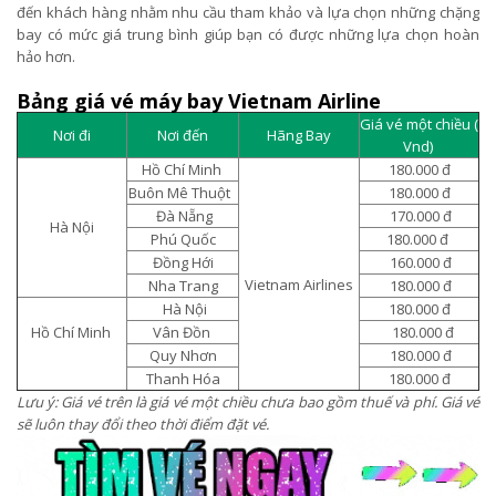
đến khách hàng nhằm nhu cầu tham khảo và lựa chọn những chặng
bay có mức giá trung bình giúp bạn có được những lựa chọn hoàn
hảo hơn.
Bảng giá vé máy bay Vietnam Airline
Giá vé một chiều (
Nơi đi
Nơi đến
Hãng Bay
Vnd)
Hồ Chí Minh
180.000 đ
Buôn Mê Thuột
180.000 đ
Đà Nẵng
170.000 đ
Hà Nội
Phú Quốc
180.000 đ
Đồng Hới
160.000 đ
Vietnam Airlines
Nha Trang
180.000 đ
Hà Nội
180.000 đ
Hồ Chí Minh
Vân Đồn
180.000 đ
Quy Nhơn
180.000 đ
Thanh Hóa
180.000 đ
Lưu ý: Giá vé trên là giá vé một chiều chưa bao gồm thuế và phí. Giá vé
sẽ luôn thay đổi theo thời điểm đặt vé.