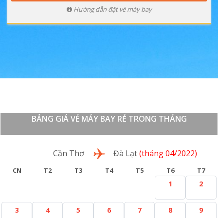
Hướng dẫn đặt vé máy bay
BẢNG GIÁ VÉ MÁY BAY RẺ TRONG THÁNG
Lượt đi
Cần Thơ
Đà Lạt
(tháng 04/2022)
CN
T2
T3
T4
T5
T6
T7
1
2
3
4
5
6
7
8
9