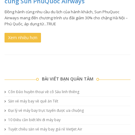
cùng Sun PhuQuoc Airways
Đồng hành cùng nhu cầu du lịch của hành khách, Sun PhuQuoc
Airways mang đến chương trình ưu đãi giảm 30% cho chặng Hà Nội –
Phú Quốc, áp dụng từ...TRUE
Xem nhiều hơn
BÀI VIẾT BẠN QUÂN TÂM
Côn Đảo huyền thoại về cô Sáu linh thiêng
Săn vé máy bay về quê ăn Tết
Đại lý vé máy bay trực tuyến được ưa chuộng
10 Điều cần biết khi đi máy bay
Tuyệt chiêu săn vé máy bay giá rẻ VietJet Air