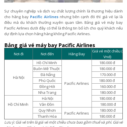
Sự chuyên nghiệp và dịch vụ chất lượng chính là thương hiệu dành
cho hãng bay
Pacific Airlines
nhưng bên cạnh đó thì giá vé lại là
điều mà du khách thường xuyên quan tâm. Bảng giá vé máy bay
Pacific Airlines dưới đây có thể là thông tin bổ ích cho quý khách nếu
dự định lựa chọn hãng hàng không Pacific Airlines.
Bảng giá vé máy bay Pacific Airlines
Giá vé một chiều (
Nơi đi
Nơi đến
Hãng Bay
Vnd)
Hồ Chí Minh
180.000 đ
Buôn Mê Thuột
180.000 đ
Đà Nẵng
170.000 đ
Hà Nội
Phú Quốc
180.000 đ
Pacific Airlines
Đồng Hới
160.000 đ
Nha Trang
180.000 đ
Hà Nội
180.000 đ
Hồ Chí Minh
Vân Đồn
180.000 đ
Quy Nhơn
180.000 đ
Pacific Airlines
Thanh Hóa
180.000 đ
Lưu ý: Giá vé trên là giá vé một chiều chưa bao gồm thuế và phí. Giá vé