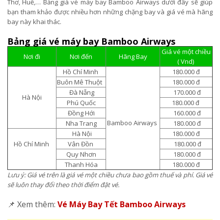
Thơ, Huế,… Bảng giá vé máy bay Bamboo Airways dưới đây sẽ giúp
bạn tham khảo được nhiều hơn những chặng bay và giá vé mà hãng
bay này khai thác.
Bảng giá vé máy bay Bamboo Airways
Giá vé một chiều
Nơi đi
Nơi đến
Hãng Bay
( Vnd)
Hồ Chí Minh
180.000 đ
Buôn Mê Thuột
180.000 đ
Đà Nẵng
170.000 đ
Hà Nội
Phú Quốc
180.000 đ
Đồng Hới
160.000 đ
Bamboo Airways
Nha Trang
180.000 đ
Hà Nội
180.000 đ
Hồ Chí Minh
Vân Đồn
180.000 đ
Quy Nhơn
180.000 đ
Thanh Hóa
180.000 đ
Lưu ý: Giá vé trên là giá vé một chiều chưa bao gồm thuế và phí. Giá vé
sẽ luôn thay đổi theo thời điểm đặt vé.
📌 Xem thêm:
Vé Máy Bay Tết Bamboo Airways