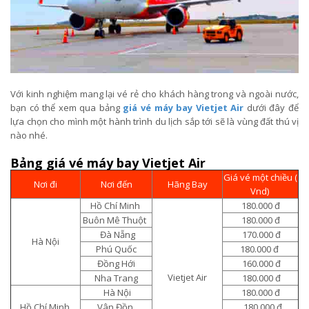
Với kinh nghiệm mang lại vé rẻ cho khách hàng trong và ngoài nước,
bạn có thể xem qua bảng
giá vé máy bay Vietjet Air
dưới đây để
lựa chọn cho mình một hành trình du lịch sắp tới sẽ là vùng đất thú vị
nào nhé.
Bảng giá vé máy bay Vietjet Air
Giá vé một chiều (
Nơi đi
Nơi đến
Hãng Bay
Vnd)
Hồ Chí Minh
180.000 đ
Buôn Mê Thuột
180.000 đ
Đà Nẵng
170.000 đ
Hà Nội
Phú Quốc
180.000 đ
Đồng Hới
160.000 đ
Vietjet Air
Nha Trang
180.000 đ
Hà Nội
180.000 đ
Hồ Chí Minh
Vân Đồn
180.000 đ