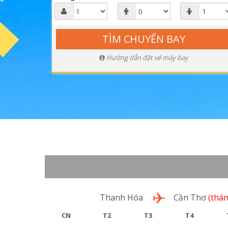
Hướng dẫn đặt vé máy bay
Lượt đi
Thanh Hóa
Cần Thơ
(thán
CN
T2
T3
T4