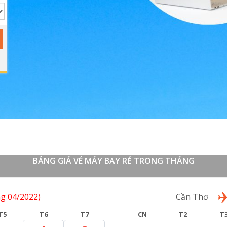
BẢNG GIÁ VÉ MÁY BAY RẺ TRONG THÁNG
g 04/2022)
Lượt về
Cần Thơ
T5
T6
T7
CN
T2
T