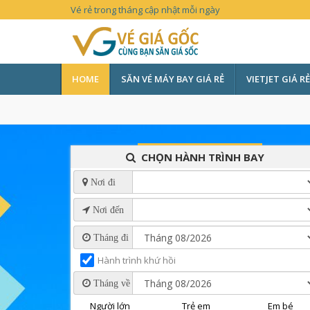
Vé rẻ trong tháng cập nhật mỗi ngày
HOME
SĂN VÉ MÁY BAY GIÁ RẺ
VIETJET GIÁ RẺ
CHỌN HÀNH TRÌNH BAY
Nơi đi
Nơi đến
Tháng đi
Hành trình khứ hồi
Tháng về
Người lớn
Trẻ em
Em bé