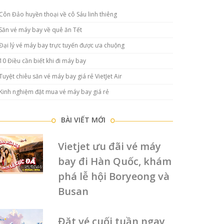
Côn Đảo huyền thoại về cô Sáu linh thiêng
Săn vé máy bay về quê ăn Tết
Đại lý vé máy bay trực tuyến được ưa chuộng
10 Điều cần biết khi đi máy bay
Tuyệt chiêu săn vé máy bay giá rẻ VietJet Air
Kinh nghiệm đặt mua vé máy bay giá rẻ
BÀI VIẾT MỚI
Vietjet ưu đãi vé máy
bay đi Hàn Quốc, khám
phá lễ hội Boryeong và
Busan
Đặt vé cuối tuần ngay