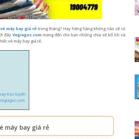
c
vé máy bay giá rẻ
trong tháng? Hay hãng hàng không nào sẽ có
ưới đây
Vegiagoc.com
mang đến cho bạn những chia sẽ bổ ích và
iếc vé máy bay giá rẻ.
bay trực tuyến
 Vegiagoc.com
é máy bay giá rẻ