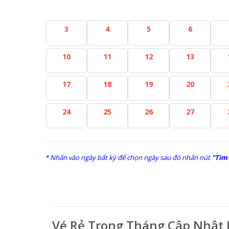
3
4
5
6
10
11
12
13
17
18
19
20
24
25
26
27
* Nhấn vào ngày bất kỳ để chọn ngày sau đó nhấn nút
"Tìm
Vé Rẻ Trong Tháng Cập Nhật