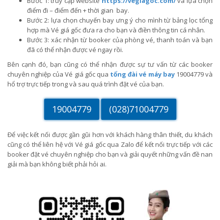
Bước 1: truy cập website
https://vegiagoc.com/
và lựa chọn
điểm đi – điểm đến + thời gian bay.
Bước 2: lựa chọn chuyến bay ưng ý cho mình từ bảng lọc tổng
hợp mà Vé giá gốc đưa ra cho bạn và điền thông tin cá nhân.
Bước 3: xác nhận từ booker của phòng vé, thanh toán và bạn
đã có thể nhận được vé ngay rồi.
Bên cạnh đó, bạn cũng có thể nhận được sự tư vấn từ các booker
chuyên nghiệp của Vé giá gốc qua
tổng đài vé máy bay
19004779 và
hổ trợ trực tiếp trong và sau quá trình đặt vé của bạn.
19004779
(028)71004779
Để việc kết nối được gần gũi hơn với khách hàng thân thiết, du khách
cũng có thể liên hệ với Vé giá gốc qua Zalo để kết nối trực tiếp với các
booker đặt vé chuyên nghiệp cho bạn và giải quyết những vấn đề nan
giải mà bạn không biết phải hỏi ai.