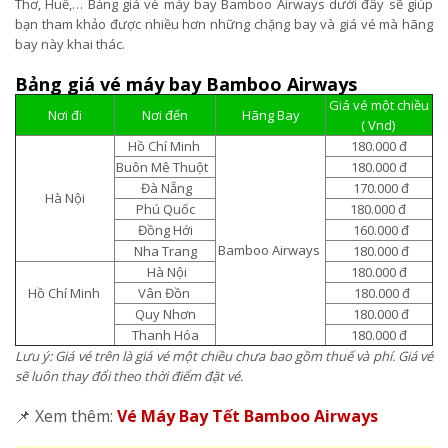
Thơ, Huế,… Bảng giá vé máy bay Bamboo Airways dưới đây sẽ giúp
bạn tham khảo được nhiều hơn những chặng bay và giá vé mà hãng
bay này khai thác.
Bảng giá vé máy bay Bamboo Airways
Giá vé một chiều
Nơi đi
Nơi đến
Hãng Bay
( Vnd)
Hồ Chí Minh
180.000 đ
Buôn Mê Thuột
180.000 đ
Đà Nẵng
170.000 đ
Hà Nội
Phú Quốc
180.000 đ
Đồng Hới
160.000 đ
Bamboo Airways
Nha Trang
180.000 đ
Hà Nội
180.000 đ
Hồ Chí Minh
Vân Đồn
180.000 đ
Quy Nhơn
180.000 đ
Thanh Hóa
180.000 đ
Lưu ý: Giá vé trên là giá vé một chiều chưa bao gồm thuế và phí. Giá vé
sẽ luôn thay đổi theo thời điểm đặt vé.
📌 Xem thêm:
Vé Máy Bay Tết Bamboo Airways