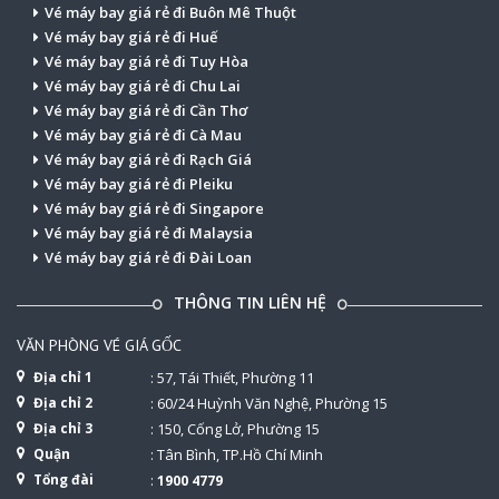
Vé máy bay giá rẻ đi Buôn Mê Thuột
Vé máy bay giá rẻ đi Huế
Vé máy bay giá rẻ đi Tuy Hòa
Vé máy bay giá rẻ đi Chu Lai
Vé máy bay giá rẻ đi Cần Thơ
Vé máy bay giá rẻ đi Cà Mau
Vé máy bay giá rẻ đi Rạch Giá
Vé máy bay giá rẻ đi Pleiku
Vé máy bay giá rẻ đi Singapore
Vé máy bay giá rẻ đi Malaysia
Vé máy bay giá rẻ đi Đài Loan
THÔNG TIN LIÊN HỆ
VĂN PHÒNG VÉ GIÁ GỐC
Địa chỉ 1
: 57, Tái Thiết, Phường 11
Địa chỉ 2
: 60/24 Huỳnh Văn Nghệ, Phường 15
Địa chỉ 3
: 150, Cống Lở, Phường 15
Quận
: Tân Bình, TP.Hồ Chí Minh
Tổng đài
:
1900 4779