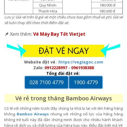
Quy Nhơn
180.000 đ
Thanh Hóa
180.000 đ
Lưu ý: Giá vé trên là giá vé một chiều chưa bao gồm thuế và phí. Giá vé
sẽ luôn thay đổi theo thời điểm đặt vé.
📌
Xem thêm:
Vé Máy Bay Tết Vietjet
Website đặt vé
:
https://vegiagoc.com
Zalo:
0912228997
-
0961938388
Tổng đài đặt vé:
028 7100 4779
1900 4779
Vé rẻ trong tháng Bamboo Airways
Có lẽ với những năm trước đây chúng ta khá lạ tai với tên hãng hàng
không
Bamboo Airways
nhưng với những nổ lực của hãng hàng
không trẻ tuổi này đã dần chứng minh được cho nhiều hành khách
hàng về dịch vụ và chất lượng của hãng bay này. Điều đặc biệt mà Vé