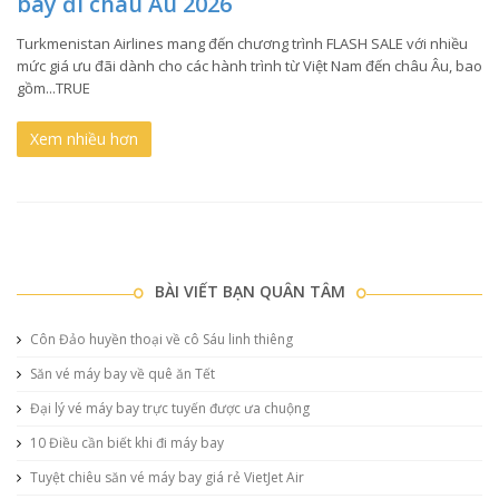
bay đi châu Âu 2026
Turkmenistan Airlines mang đến chương trình FLASH SALE với nhiều
mức giá ưu đãi dành cho các hành trình từ Việt Nam đến châu Âu, bao
gồm...TRUE
Xem nhiều hơn
BÀI VIẾT BẠN QUÂN TÂM
Côn Đảo huyền thoại về cô Sáu linh thiêng
Săn vé máy bay về quê ăn Tết
Đại lý vé máy bay trực tuyến được ưa chuộng
10 Điều cần biết khi đi máy bay
Tuyệt chiêu săn vé máy bay giá rẻ VietJet Air