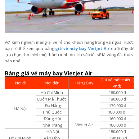
Với kinh nghiệm mang lại vé rẻ cho khách hàng trong và ngoài nước,
bạn có thể xem qua bảng
giá vé máy bay Vietjet Air
dưới đây để
lựa chọn cho mình một hành trình du lịch sắp tới sẽ là vùng đất thú vị
nào nhé.
Bảng giá vé máy bay Vietjet Air
Giá vé một chiều (
Nơi đi
Nơi đến
Hãng Bay
Vnd)
Hồ Chí Minh
180.000 đ
Buôn Mê Thuột
180.000 đ
Đà Nẵng
170.000 đ
Hà Nội
Phú Quốc
180.000 đ
Đồng Hới
160.000 đ
Vietjet Air
Nha Trang
180.000 đ
Hà Nội
180.000 đ
Hồ Chí Minh
Vân Đồn
180.000 đ