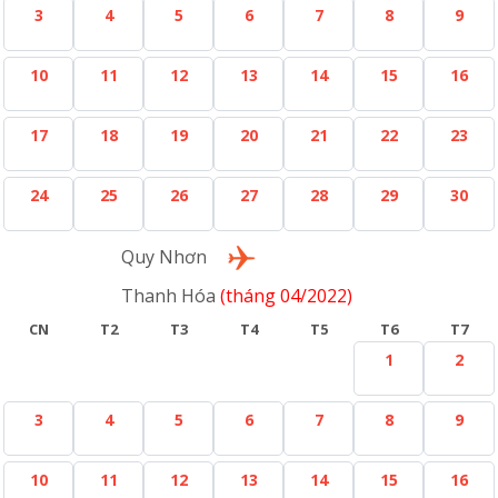
3
4
5
6
7
8
9
10
11
12
13
14
15
16
17
18
19
20
21
22
23
24
25
26
27
28
29
30
Lượt về
Quy Nhơn
Thanh Hóa
(tháng 04/2022)
CN
T2
T3
T4
T5
T6
T7
1
2
3
4
5
6
7
8
9
10
11
12
13
14
15
16