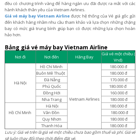
đều có chương trình vàng để hàng ngàn ưu đãi được ra mắt với các
hành khách thân yêu của Vietnam Airlines.
Giá vé máy bay Vietnam Airline
được hệ thống của Vé giá gốc gửi
đến khách hàng nhằm nhu cầu tham khảo và lựa chọn những chặng
bay có mức giá trung bình giúp bạn có được những lựa chọn hoàn
hảo hơn.
Bảng giá vé máy bay Vietnam Airline
Giá vé một chiều (
Nơi đi
Nơi đến
Hãng Bay
Vnd)
Hồ Chí Minh
180.000 đ
Buôn Mê Thuột
180.000 đ
Đà Nẵng
170.000 đ
Hà Nội
Phú Quốc
180.000 đ
Đồng Hới
160.000 đ
Vietnam Airlines
Nha Trang
180.000 đ
Hà Nội
180.000 đ
Hồ Chí Minh
Vân Đồn
180.000 đ
Quy Nhơn
180.000 đ
Thanh Hóa
180.000 đ
Lưu ý: Giá vé trên là giá vé một chiều chưa bao gồm thuế và phí. Giá vé
sẽ luôn thay đổi theo thời điểm đặt vé.