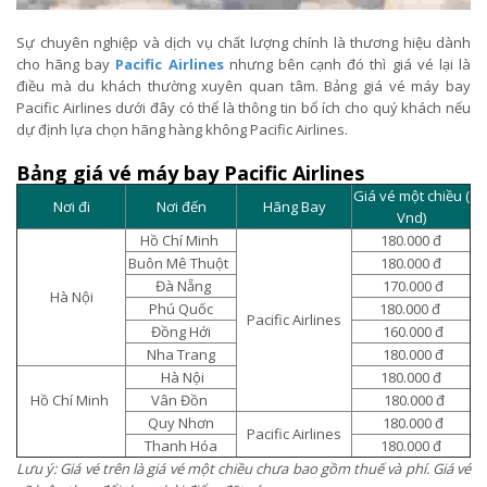
Sự chuyên nghiệp và dịch vụ chất lượng chính là thương hiệu dành
cho hãng bay
Pacific Airlines
nhưng bên cạnh đó thì giá vé lại là
điều mà du khách thường xuyên quan tâm. Bảng giá vé máy bay
Pacific Airlines dưới đây có thể là thông tin bổ ích cho quý khách nếu
dự định lựa chọn hãng hàng không Pacific Airlines.
Bảng giá vé máy bay Pacific Airlines
Giá vé một chiều (
Nơi đi
Nơi đến
Hãng Bay
Vnd)
Hồ Chí Minh
180.000 đ
Buôn Mê Thuột
180.000 đ
Đà Nẵng
170.000 đ
Hà Nội
Phú Quốc
180.000 đ
Pacific Airlines
Đồng Hới
160.000 đ
Nha Trang
180.000 đ
Hà Nội
180.000 đ
Hồ Chí Minh
Vân Đồn
180.000 đ
Quy Nhơn
180.000 đ
Pacific Airlines
Thanh Hóa
180.000 đ
Lưu ý: Giá vé trên là giá vé một chiều chưa bao gồm thuế và phí. Giá vé