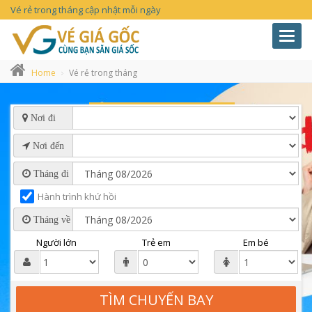
Vé rẻ trong tháng cập nhật mỗi ngày
Toggl
navig
Home
Vé rẻ trong tháng
Nơi đi
Nơi đến
Tháng đi
Hành trình khứ hồi
Tháng về
Người lớn
Trẻ em
Em bé