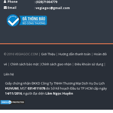
Phone
:
(028)71004779
Email
:
vegiagoc@gmail.com
© 2016 VEGIAGOC.COM |
Giới Thiệu
|
Hướng dẫn thanh toán
|
Hoàn đổi
vé
|
Chính sách bảo mật
|
Chính sách giao nhận
|
Điều khoản sử dụng
|
Liên hệ
Giấy chứng nhận ĐKKD Công Ty TNHH Thương Mại Dịch Vụ Du Lịch
HUVUMI
, MST
0314111078
do Sở Kế hoạch Đầu tư TP.HCM cấp ngày
14/11/2016
, người đại diện
Lâm Ngọc Huyền