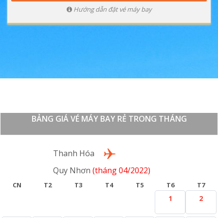
Hướng dẫn đặt vé máy bay
BẢNG GIÁ VÉ MÁY BAY RẺ TRONG THÁNG
Lượt đi
Thanh Hóa
Quy Nhơn
(tháng 04/2022)
CN
T2
T3
T4
T5
T6
T7
1
2