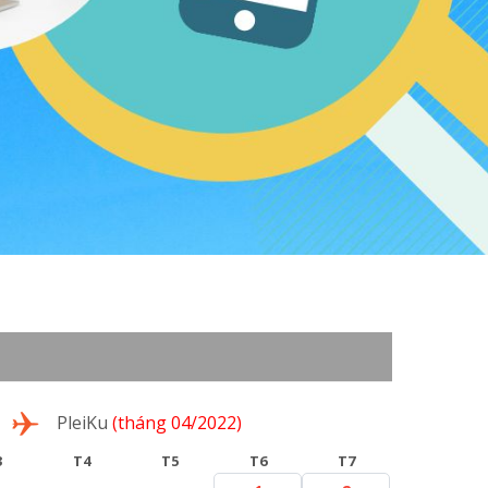
PleiKu
(tháng 04/2022)
3
T4
T5
T6
T7