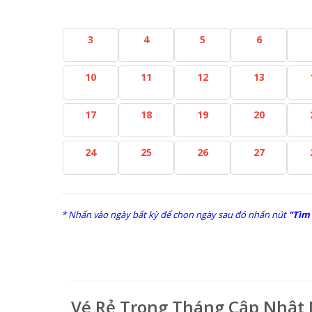
3
4
5
6
10
11
12
13
17
18
19
20
24
25
26
27
* Nhấn vào ngày bất kỳ để chọn ngày sau đó nhấn nút
"Tìm
Vé Rẻ Trong Tháng Cập Nhật