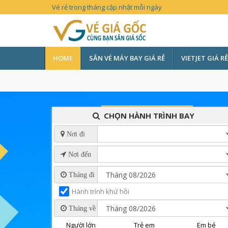
Vé rẻ trong tháng cập nhật mỗi ngày
HOME
SĂN VÉ MÁY BAY GIÁ RẺ
VIETJET GIÁ RẺ
CHỌN HÀNH TRÌNH BAY
Nơi đi
Nơi đến
Tháng đi
Hành trình khứ hồi
Tháng về
Người lớn
Trẻ em
Em bé