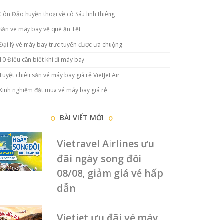
Côn Đảo huyền thoại về cô Sáu linh thiêng
Săn vé máy bay về quê ăn Tết
Đại lý vé máy bay trực tuyến được ưa chuộng
10 Điều cần biết khi đi máy bay
Tuyệt chiêu săn vé máy bay giá rẻ VietJet Air
Kinh nghiệm đặt mua vé máy bay giá rẻ
BÀI VIẾT MỚI
Vietravel Airlines ưu
đãi ngày song đôi
08/08, giảm giá vé hấp
dẫn
Vietjet ưu đãi vé máy