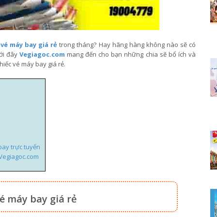
c
vé máy bay giá rẻ
trong tháng? Hay hãng hàng không nào sẽ có
ưới đây
Vegiagoc.com
mang đến cho bạn những chia sẽ bổ ích và
iếc vé máy bay giá rẻ.
bay trực tuyến
 Vegiagoc.com
é máy bay giá rẻ