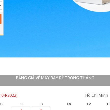
BẢNG GIÁ VÉ MÁY BAY RẺ TRONG THÁNG
 04/2022)
Lượt về
Hồ Chí Minh
T5
T6
T7
CN
T2
T