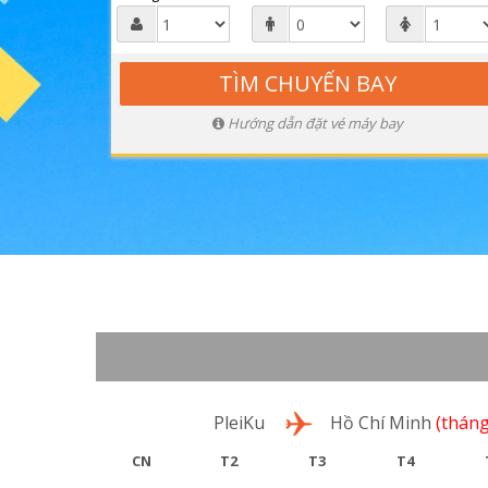
Hướng dẫn đặt vé máy bay
Lượt đi
PleiKu
Hồ Chí Minh
(tháng
CN
T2
T3
T4