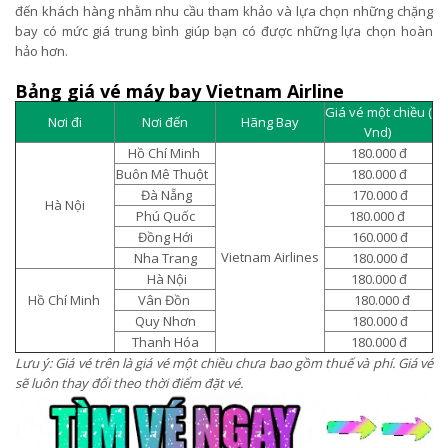
đến khách hàng nhằm nhu cầu tham khảo và lựa chọn những chặng
bay có mức giá trung bình giúp bạn có được những lựa chọn hoàn
hảo hơn.
Bảng giá vé máy bay Vietnam Airline
Giá vé một chiều (
Nơi đi
Nơi đến
Hãng Bay
Vnd)
Hồ Chí Minh
180.000 đ
Buôn Mê Thuột
180.000 đ
Đà Nẵng
170.000 đ
Hà Nội
Phú Quốc
180.000 đ
Đồng Hới
160.000 đ
Vietnam Airlines
Nha Trang
180.000 đ
Hà Nội
180.000 đ
Hồ Chí Minh
Vân Đồn
180.000 đ
Quy Nhơn
180.000 đ
Thanh Hóa
180.000 đ
Lưu ý: Giá vé trên là giá vé một chiều chưa bao gồm thuế và phí. Giá vé
sẽ luôn thay đổi theo thời điểm đặt vé.