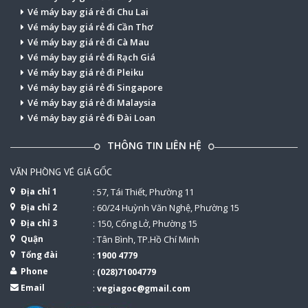
Vé máy bay giá rẻ đi Chu Lai
Vé máy bay giá rẻ đi Cần Thơ
Vé máy bay giá rẻ đi Cà Mau
Vé máy bay giá rẻ đi Rạch Giá
Vé máy bay giá rẻ đi Pleiku
Vé máy bay giá rẻ đi Singapore
Vé máy bay giá rẻ đi Malaysia
Vé máy bay giá rẻ đi Đài Loan
THÔNG TIN LIÊN HỆ
VĂN PHÒNG VÉ GIÁ GỐC
Địa chỉ 1
: 57, Tái Thiết, Phường 11
Địa chỉ 2
: 60/24 Huỳnh Văn Nghệ, Phường 15
Địa chỉ 3
: 150, Cống Lở, Phường 15
Quận
: Tân Bình, TP.Hồ Chí Minh
Tổng đài
:
1900 4779
Phone
:
(028)71004779
Email
:
vegiagoc@gmail.com