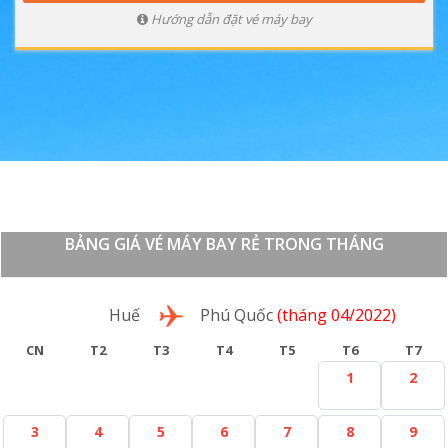
Hướng dẫn đặt vé máy bay
BẢNG GIÁ VÉ MÁY BAY RẺ TRONG THÁNG
Lượt đi
Huế
Phú Quốc
(tháng 04/2022)
CN
T2
T3
T4
T5
T6
T7
1
2
3
4
5
6
7
8
9