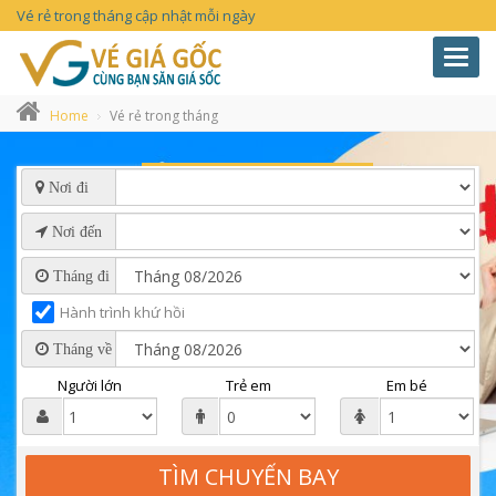
Vé rẻ trong tháng cập nhật mỗi ngày
Toggl
navig
Home
Vé rẻ trong tháng
Nơi đi
Nơi đến
Tháng đi
Hành trình khứ hồi
Tháng về
Người lớn
Trẻ em
Em bé