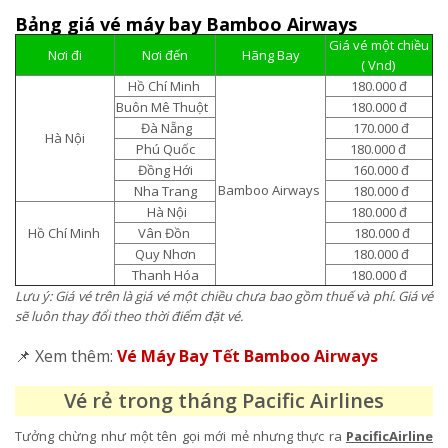
Bảng giá vé máy bay Bamboo Airways
Giá vé một chiều
Nơi đi
Nơi đến
Hãng Bay
( Vnd)
Hồ Chí Minh
180.000 đ
Buôn Mê Thuột
180.000 đ
Đà Nẵng
170.000 đ
Hà Nội
Phú Quốc
180.000 đ
Đồng Hới
160.000 đ
Bamboo Airways
Nha Trang
180.000 đ
Hà Nội
180.000 đ
Hồ Chí Minh
Vân Đồn
180.000 đ
Quy Nhơn
180.000 đ
Thanh Hóa
180.000 đ
Lưu ý: Giá vé trên là giá vé một chiều chưa bao gồm thuế và phí. Giá vé
sẽ luôn thay đổi theo thời điểm đặt vé.
📌 Xem thêm:
Vé Máy Bay Tết Bamboo Airways
Vé rẻ trong tháng Pacific Airlines
Tưởng chừng như một tên gọi mới mẻ nhưng thực ra
PacificAirline