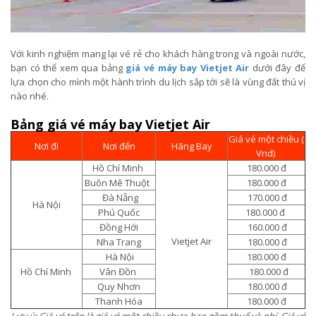
Với kinh nghiệm mang lại vé rẻ cho khách hàng trong và ngoài nước,
bạn có thể xem qua bảng
giá vé máy bay Vietjet Air
dưới đây để
lựa chọn cho mình một hành trình du lịch sắp tới sẽ là vùng đất thú vị
nào nhé.
Bảng giá vé máy bay Vietjet Air
Giá vé một chiều (
Nơi đi
Nơi đến
Hãng Bay
Vnd)
Hồ Chí Minh
180.000 đ
Buôn Mê Thuột
180.000 đ
Đà Nẵng
170.000 đ
Hà Nội
Phú Quốc
180.000 đ
Đồng Hới
160.000 đ
Vietjet Air
Nha Trang
180.000 đ
Hà Nội
180.000 đ
Hồ Chí Minh
Vân Đồn
180.000 đ
Quy Nhơn
180.000 đ
Thanh Hóa
180.000 đ
Lưu ý: Giá vé trên là giá vé một chiều chưa bao gồm thuế và phí. Giá vé