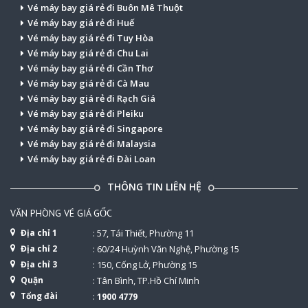
Vé máy bay giá rẻ đi Buôn Mê Thuột
Vé máy bay giá rẻ đi Huế
Vé máy bay giá rẻ đi Tuy Hòa
Vé máy bay giá rẻ đi Chu Lai
Vé máy bay giá rẻ đi Cần Thơ
Vé máy bay giá rẻ đi Cà Mau
Vé máy bay giá rẻ đi Rạch Giá
Vé máy bay giá rẻ đi Pleiku
Vé máy bay giá rẻ đi Singapore
Vé máy bay giá rẻ đi Malaysia
Vé máy bay giá rẻ đi Đài Loan
THÔNG TIN LIÊN HỆ
VĂN PHÒNG VÉ GIÁ GỐC
Địa chỉ 1
: 57, Tái Thiết, Phường 11
Địa chỉ 2
: 60/24 Huỳnh Văn Nghệ, Phường 15
Địa chỉ 3
: 150, Cống Lở, Phường 15
Quận
: Tân Bình, TP.Hồ Chí Minh
Tổng đài
:
1900 4779