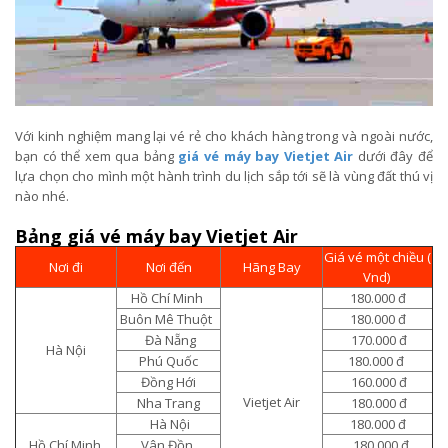
Với kinh nghiệm mang lại vé rẻ cho khách hàng trong và ngoài nước,
bạn có thể xem qua bảng
giá vé máy bay Vietjet Air
dưới đây để
lựa chọn cho mình một hành trình du lịch sắp tới sẽ là vùng đất thú vị
nào nhé.
Bảng giá vé máy bay Vietjet Air
Giá vé một chiều (
Nơi đi
Nơi đến
Hãng Bay
Vnd)
Hồ Chí Minh
180.000 đ
Buôn Mê Thuột
180.000 đ
Đà Nẵng
170.000 đ
Hà Nội
Phú Quốc
180.000 đ
Đồng Hới
160.000 đ
Vietjet Air
Nha Trang
180.000 đ
Hà Nội
180.000 đ
Hồ Chí Minh
Vân Đồn
180.000 đ