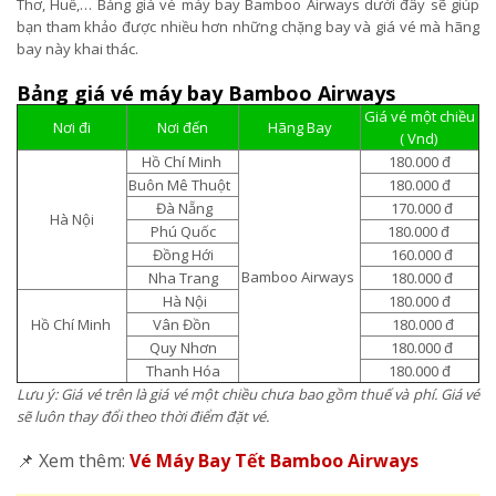
Thơ, Huế,… Bảng giá vé máy bay Bamboo Airways dưới đây sẽ giúp
bạn tham khảo được nhiều hơn những chặng bay và giá vé mà hãng
bay này khai thác.
Bảng giá vé máy bay Bamboo Airways
Giá vé một chiều
Nơi đi
Nơi đến
Hãng Bay
( Vnd)
Hồ Chí Minh
180.000 đ
Buôn Mê Thuột
180.000 đ
Đà Nẵng
170.000 đ
Hà Nội
Phú Quốc
180.000 đ
Đồng Hới
160.000 đ
Bamboo Airways
Nha Trang
180.000 đ
Hà Nội
180.000 đ
Hồ Chí Minh
Vân Đồn
180.000 đ
Quy Nhơn
180.000 đ
Thanh Hóa
180.000 đ
Lưu ý: Giá vé trên là giá vé một chiều chưa bao gồm thuế và phí. Giá vé
sẽ luôn thay đổi theo thời điểm đặt vé.
📌 Xem thêm:
Vé Máy Bay Tết Bamboo Airways