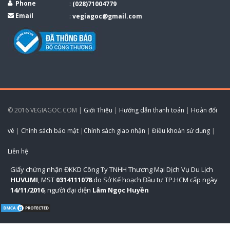
Phone
:
(028)71004779
Email
:
vegiagoc@gmail.com
© 2016 VEGIAGOC.COM |
Giới Thiệu
|
Hướng dẫn thanh toán
|
Hoàn đổi
vé
|
Chính sách bảo mật
|
Chính sách giao nhận
|
Điều khoản sử dụng
|
Liên hệ
Giấy chứng nhận ĐKKD Công Ty TNHH Thương Mại Dịch Vụ Du Lịch
HUVUMI
, MST
0314111078
do Sở Kế hoạch Đầu tư TP.HCM cấp ngày
14/11/2016
, người đại diện
Lâm Ngọc Huyền