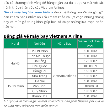
đều có chương trình vàng để hàng ngàn ưu đãi được ra mắt với các
hành khách thân yêu của Vietnam Airlines.
Giá vé máy bay Vietnam Airline
được hệ thống của Vé giá gốc gửi
đến khách hàng nhằm nhu cầu tham khảo và lựa chọn những chặng
bay có mức giá trung bình giúp bạn có được những lựa chọn hoàn
hảo hơn.
Bảng giá vé máy bay Vietnam Airline
Giá vé một chiều (
Nơi đi
Nơi đến
Hãng Bay
Vnd)
Hồ Chí Minh
180.000 đ
Buôn Mê Thuột
180.000 đ
Đà Nẵng
170.000 đ
Hà Nội
Phú Quốc
180.000 đ
Đồng Hới
160.000 đ
Vietnam Airlines
Nha Trang
180.000 đ
Hà Nội
180.000 đ
Hồ Chí Minh
Vân Đồn
180.000 đ
Quy Nhơn
180.000 đ
Thanh Hóa
180.000 đ
Lưu ý: Giá vé trên là giá vé một chiều chưa bao gồm thuế và phí. Giá vé
sẽ luôn thay đổi theo thời điểm đặt vé.