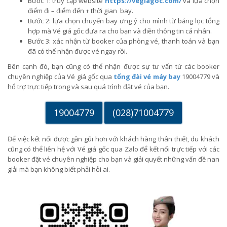
Bước 1: truy cập website
https://vegiagoc.com/
và lựa chọn
điểm đi – điểm đến + thời gian bay.
Bước 2: lựa chọn chuyến bay ưng ý cho mình từ bảng lọc tổng
hợp mà Vé giá gốc đưa ra cho bạn và điền thông tin cá nhân.
Bước 3: xác nhận từ booker của phòng vé, thanh toán và bạn
đã có thể nhận được vé ngay rồi.
Bên cạnh đó, bạn cũng có thể nhận được sự tư vấn từ các booker
chuyên nghiệp của Vé giá gốc qua
tổng đài vé máy bay
19004779 và
hổ trợ trực tiếp trong và sau quá trình đặt vé của bạn.
19004779
(028)71004779
Để việc kết nối được gần gũi hơn với khách hàng thân thiết, du khách
cũng có thể liên hệ với Vé giá gốc qua Zalo để kết nối trực tiếp với các
booker đặt vé chuyên nghiệp cho bạn và giải quyết những vấn đề nan
giải mà bạn không biết phải hỏi ai.