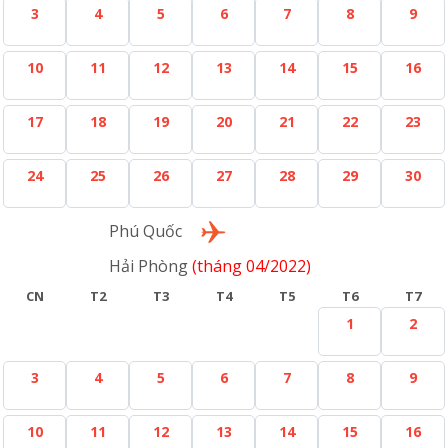
3
4
5
6
7
8
9
10
11
12
13
14
15
16
17
18
19
20
21
22
23
24
25
26
27
28
29
30
Lượt về
Phú Quốc
Hải Phòng
(tháng 04/2022)
CN
T2
T3
T4
T5
T6
T7
1
2
3
4
5
6
7
8
9
10
11
12
13
14
15
16