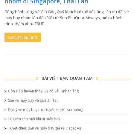
nhóm đi Singapore, Thái Lan
Đồng hành cùng Vé Giá Gốc, Quý khách có thể dễ dàng săn ưu đãi vé
máy bay nhóm lên đến 30% từ Sun PhuQuoc Airways, mở ra hành
trình khám phá...TRUE
Xem nhiều hơn
BÀI VIẾT BẠN QUÂN TÂM
Côn Đảo huyền thoại về cô Sáu linh thiêng
Săn vé máy bay về quê ăn Tết
Đại lý vé máy bay trực tuyến được ưa chuộng
10 Điều cần biết khi đi máy bay
Tuyệt chiêu săn vé máy bay giá rẻ VietJet Air