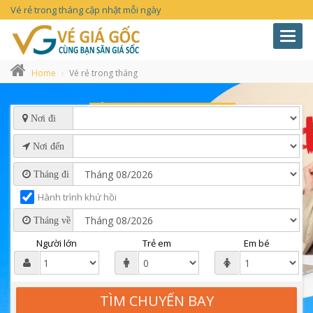
Vé rẻ trong tháng cập nhật mỗi ngày
Toggl
navig
Home
Vé rẻ trong tháng
Nơi đi
Nơi đến
Tháng đi
Hành trình khứ hồi
Tháng về
Người lớn
Trẻ em
Em bé