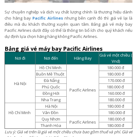
Sự chuyên nghiệp và dịch vụ chất lượng chính là thương hiệu dành
cho hãng bay
Pacific Airlines
nhưng bên cạnh đó thì giá vé lại là
điều mà du khách thường xuyên quan tâm. Bảng giá vé máy bay
Pacific Airlines dưới đây có thể là thông tin bổ ích cho quý khách nếu
dự định lựa chọn hãng hàng không Pacific Airlines.
Bảng giá vé máy bay Pacific Airlines
Giá vé một chiều (
Nơi đi
Nơi đến
Hãng Bay
Vnd)
Hồ Chí Minh
180.000 đ
Buôn Mê Thuột
180.000 đ
Đà Nẵng
170.000 đ
Hà Nội
Phú Quốc
180.000 đ
Pacific Airlines
Đồng Hới
160.000 đ
Nha Trang
180.000 đ
Hà Nội
180.000 đ
Hồ Chí Minh
Vân Đồn
180.000 đ
Quy Nhơn
180.000 đ
Pacific Airlines
Thanh Hóa
180.000 đ
Lưu ý: Giá vé trên là giá vé một chiều chưa bao gồm thuế và phí. Giá vé