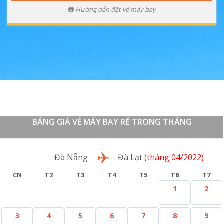
Hướng dẫn đặt vé máy bay
BẢNG GIÁ VÉ MÁY BAY RẺ TRONG THÁNG
Lượt đi
Đà Nẵng
Đà Lạt
(tháng 04/2022)
CN
T2
T3
T4
T5
T6
T7
1
2
3
4
5
6
7
8
9