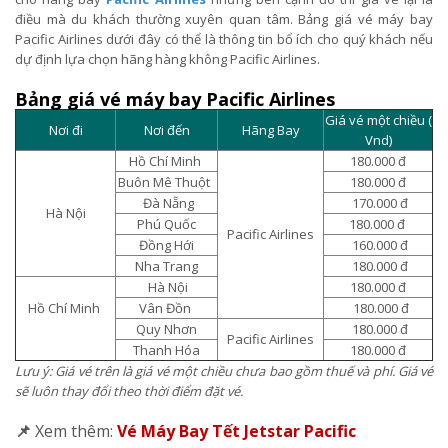
điều mà du khách thường xuyên quan tâm. Bảng giá vé máy bay
Pacific Airlines dưới đây có thể là thông tin bổ ích cho quý khách nếu
dự định lựa chọn hãng hàng không Pacific Airlines.
Bảng giá vé máy bay Pacific Airlines
Giá vé một chiều (
Nơi đi
Nơi đến
Hãng Bay
Vnd)
Hồ Chí Minh
180.000 đ
Buôn Mê Thuột
180.000 đ
Đà Nẵng
170.000 đ
Hà Nội
Phú Quốc
180.000 đ
Pacific Airlines
Đồng Hới
160.000 đ
Nha Trang
180.000 đ
Hà Nội
180.000 đ
Hồ Chí Minh
Vân Đồn
180.000 đ
Quy Nhơn
180.000 đ
Pacific Airlines
Thanh Hóa
180.000 đ
Lưu ý: Giá vé trên là giá vé một chiều chưa bao gồm thuế và phí. Giá vé
sẽ luôn thay đổi theo thời điểm đặt vé.
📌
Xem thêm:
Vé Máy Bay Tết Jetstar Pacific