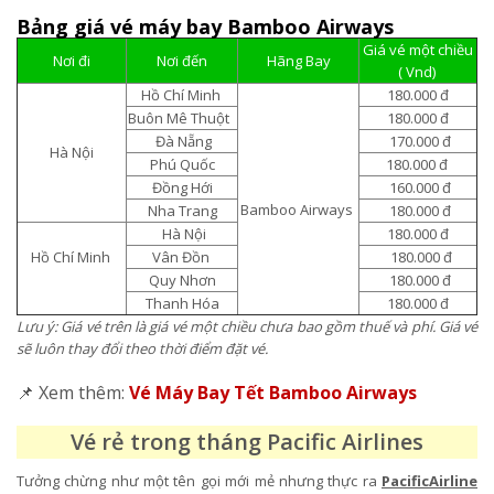
Bảng giá vé máy bay Bamboo Airways
Giá vé một chiều
Nơi đi
Nơi đến
Hãng Bay
( Vnd)
Hồ Chí Minh
180.000 đ
Buôn Mê Thuột
180.000 đ
Đà Nẵng
170.000 đ
Hà Nội
Phú Quốc
180.000 đ
Đồng Hới
160.000 đ
Bamboo Airways
Nha Trang
180.000 đ
Hà Nội
180.000 đ
Hồ Chí Minh
Vân Đồn
180.000 đ
Quy Nhơn
180.000 đ
Thanh Hóa
180.000 đ
Lưu ý: Giá vé trên là giá vé một chiều chưa bao gồm thuế và phí. Giá vé
sẽ luôn thay đổi theo thời điểm đặt vé.
📌 Xem thêm:
Vé Máy Bay Tết Bamboo Airways
Vé rẻ trong tháng Pacific Airlines
Tưởng chừng như một tên gọi mới mẻ nhưng thực ra
PacificAirline