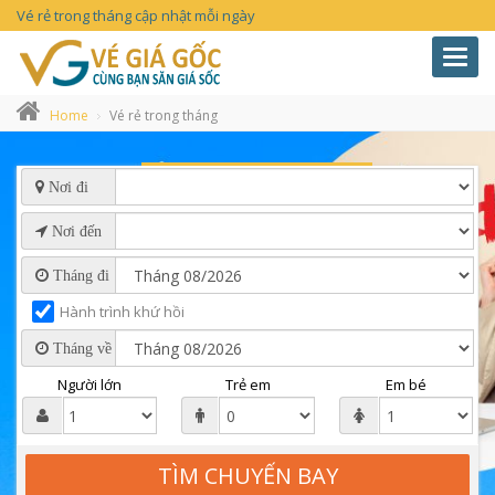
Vé rẻ trong tháng cập nhật mỗi ngày
Toggl
navig
Home
Vé rẻ trong tháng
Nơi đi
Nơi đến
Tháng đi
Hành trình khứ hồi
Tháng về
Người lớn
Trẻ em
Em bé