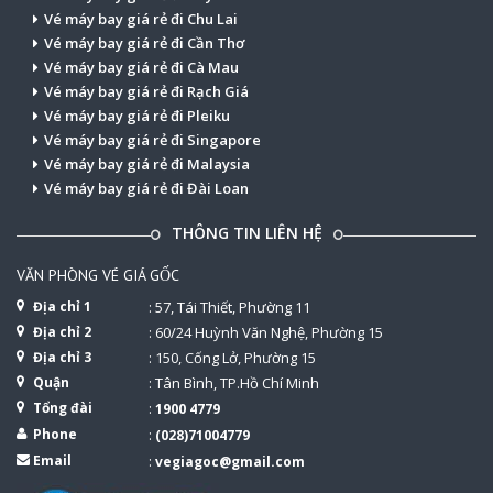
Vé máy bay giá rẻ đi Chu Lai
Vé máy bay giá rẻ đi Cần Thơ
Vé máy bay giá rẻ đi Cà Mau
Vé máy bay giá rẻ đi Rạch Giá
Vé máy bay giá rẻ đi Pleiku
Vé máy bay giá rẻ đi Singapore
Vé máy bay giá rẻ đi Malaysia
Vé máy bay giá rẻ đi Đài Loan
THÔNG TIN LIÊN HỆ
VĂN PHÒNG VÉ GIÁ GỐC
Địa chỉ 1
: 57, Tái Thiết, Phường 11
Địa chỉ 2
: 60/24 Huỳnh Văn Nghệ, Phường 15
Địa chỉ 3
: 150, Cống Lở, Phường 15
Quận
: Tân Bình, TP.Hồ Chí Minh
Tổng đài
:
1900 4779
Phone
:
(028)71004779
Email
:
vegiagoc@gmail.com