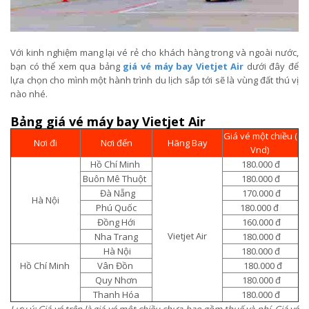
Với kinh nghiệm mang lại vé rẻ cho khách hàng trong và ngoài nước,
bạn có thể xem qua bảng
giá vé máy bay Vietjet Air
dưới đây để
lựa chọn cho mình một hành trình du lịch sắp tới sẽ là vùng đất thú vị
nào nhé.
Bảng giá vé máy bay Vietjet Air
Giá vé một chiều (
Nơi đi
Nơi đến
Hãng Bay
Vnd)
Hồ Chí Minh
180.000 đ
Buôn Mê Thuột
180.000 đ
Đà Nẵng
170.000 đ
Hà Nội
Phú Quốc
180.000 đ
Đồng Hới
160.000 đ
Vietjet Air
Nha Trang
180.000 đ
Hà Nội
180.000 đ
Hồ Chí Minh
Vân Đồn
180.000 đ
Quy Nhơn
180.000 đ
Thanh Hóa
180.000 đ
Lưu ý: Giá vé trên là giá vé một chiều chưa bao gồm thuế và phí. Giá vé