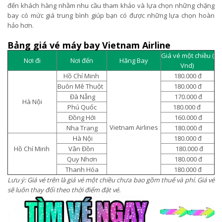
đến khách hàng nhằm nhu cầu tham khảo và lựa chọn những chặng
bay có mức giá trung bình giúp bạn có được những lựa chọn hoàn
hảo hơn.
Bảng giá vé máy bay Vietnam Airline
Giá vé một chiều (
Nơi đi
Nơi đến
Hãng Bay
Vnd)
Hồ Chí Minh
180.000 đ
Buôn Mê Thuột
180.000 đ
Đà Nẵng
170.000 đ
Hà Nội
Phú Quốc
180.000 đ
Đồng Hới
160.000 đ
Vietnam Airlines
Nha Trang
180.000 đ
Hà Nội
180.000 đ
Hồ Chí Minh
Vân Đồn
180.000 đ
Quy Nhơn
180.000 đ
Thanh Hóa
180.000 đ
Lưu ý: Giá vé trên là giá vé một chiều chưa bao gồm thuế và phí. Giá vé
sẽ luôn thay đổi theo thời điểm đặt vé.