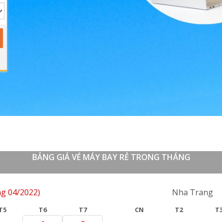
BẢNG GIÁ VÉ MÁY BAY RẺ TRONG THÁNG
g 04/2022)
Lượt về
Nha Trang
T5
T6
T7
CN
T2
T