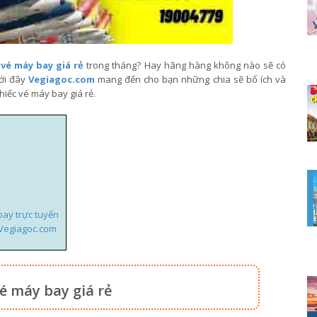
c
vé máy bay giá rẻ
trong tháng? Hay hãng hàng không nào sẽ có
ưới đây
Vegiagoc.com
mang đến cho bạn những chia sẽ bổ ích và
iếc vé máy bay giá rẻ.
bay trực tuyến
 Vegiagoc.com
é máy bay giá rẻ