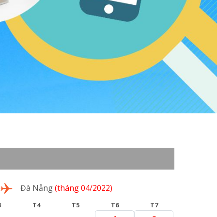
Đà Nẵng
(tháng 04/2022)
3
T4
T5
T6
T7