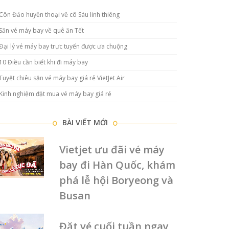
Côn Đảo huyền thoại về cô Sáu linh thiêng
Săn vé máy bay về quê ăn Tết
Đại lý vé máy bay trực tuyến được ưa chuộng
10 Điều cần biết khi đi máy bay
Tuyệt chiêu săn vé máy bay giá rẻ VietJet Air
Kinh nghiệm đặt mua vé máy bay giá rẻ
BÀI VIẾT MỚI
Vietjet ưu đãi vé máy
bay đi Hàn Quốc, khám
phá lễ hội Boryeong và
Busan
Đặt vé cuối tuần ngay