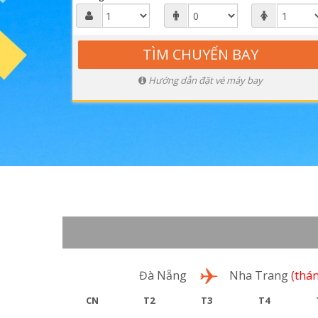
Hướng dẫn đặt vé máy bay
Lượt đi
Đà Nẵng
Nha Trang
(thán
CN
T2
T3
T4