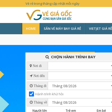
Vé rẻ trong tháng cập nhật mỗi ngày
HOME
SĂN VÉ MÁY BAY GIÁ RẺ
VIETJET GIÁ RẺ
CHỌN HÀNH TRÌNH BAY
Nơi đi
Nơi đến
Tháng đi
Hành trình khứ hồi
Tháng về
Người lớn
Trẻ em
Em bé