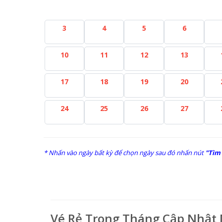
3
4
5
6
10
11
12
13
17
18
19
20
24
25
26
27
* Nhấn vào ngày bất kỳ để chọn ngày sau đó nhấn nút
"Tìm
Vé Rẻ Trong Tháng Cập Nhật