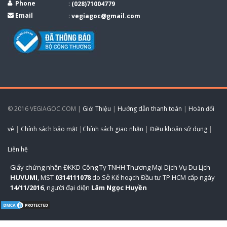
Phone
:
(028)71004779
Email
:
vegiagoc@gmail.com
© 2016 VEGIAGOC.COM |
Giới Thiệu
|
Hướng dẫn thanh toán
|
Hoàn đổi
vé
|
Chính sách bảo mật
|
Chính sách giao nhận
|
Điều khoản sử dụng
|
Liên hệ
Giấy chứng nhận ĐKKD Công Ty TNHH Thương Mại Dịch Vụ Du Lịch
HUVUMI
, MST
0314111078
do Sở Kế hoạch Đầu tư TP.HCM cấp ngày
14/11/2016
, người đại diện
Lâm Ngọc Huyền