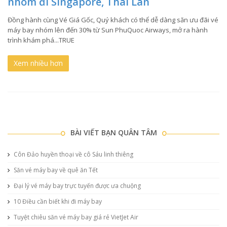
nhóm đi Singapore, Thái Lan
Đồng hành cùng Vé Giá Gốc, Quý khách có thể dễ dàng săn ưu đãi vé
máy bay nhóm lên đến 30% từ Sun PhuQuoc Airways, mở ra hành
trình khám phá...TRUE
Xem nhiều hơn
BÀI VIẾT BẠN QUÂN TÂM
Côn Đảo huyền thoại về cô Sáu linh thiêng
Săn vé máy bay về quê ăn Tết
Đại lý vé máy bay trực tuyến được ưa chuộng
10 Điều cần biết khi đi máy bay
Tuyệt chiêu săn vé máy bay giá rẻ VietJet Air