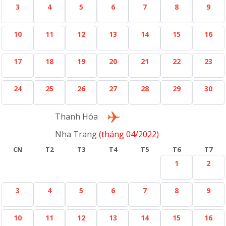
3
4
5
6
7
8
9
10
11
12
13
14
15
16
17
18
19
20
21
22
23
24
25
26
27
28
29
30
Lượt về
Thanh Hóa
Nha Trang
(tháng 04/2022)
CN
T2
T3
T4
T5
T6
T7
1
2
3
4
5
6
7
8
9
10
11
12
13
14
15
16