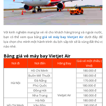
Với kinh nghiệm mang lại vé rẻ cho khách hàng trong và ngoài nước,
bạn có thể xem qua bảng
giá vé máy bay Vietjet Air
dưới đây để
lựa chọn cho mình một hành trình du lịch sắp tới sẽ là vùng đất thú vị
nào nhé.
Bảng giá vé máy bay Vietjet Air
Giá vé một chiều (
Nơi đi
Nơi đến
Hãng Bay
Vnd)
Hồ Chí Minh
180.000 đ
Buôn Mê Thuột
180.000 đ
Đà Nẵng
170.000 đ
Hà Nội
Phú Quốc
180.000 đ
Đồng Hới
160.000 đ
Vietjet Air
Nha Trang
180.000 đ
Hà Nội
180.000 đ
Hồ Chí Minh
Vân Đồn
180.000 đ