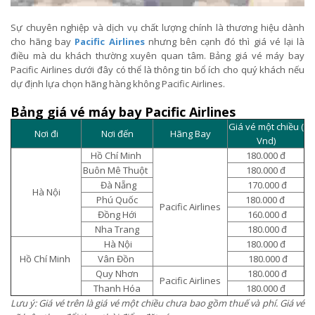
Sự chuyên nghiệp và dịch vụ chất lượng chính là thương hiệu dành
cho hãng bay
Pacific Airlines
nhưng bên cạnh đó thì giá vé lại là
điều mà du khách thường xuyên quan tâm. Bảng giá vé máy bay
Pacific Airlines dưới đây có thể là thông tin bổ ích cho quý khách nếu
dự định lựa chọn hãng hàng không Pacific Airlines.
Bảng giá vé máy bay Pacific Airlines
Giá vé một chiều (
Nơi đi
Nơi đến
Hãng Bay
Vnd)
Hồ Chí Minh
180.000 đ
Buôn Mê Thuột
180.000 đ
Đà Nẵng
170.000 đ
Hà Nội
Phú Quốc
180.000 đ
Pacific Airlines
Đồng Hới
160.000 đ
Nha Trang
180.000 đ
Hà Nội
180.000 đ
Hồ Chí Minh
Vân Đồn
180.000 đ
Quy Nhơn
180.000 đ
Pacific Airlines
Thanh Hóa
180.000 đ
Lưu ý: Giá vé trên là giá vé một chiều chưa bao gồm thuế và phí. Giá vé