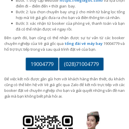
Bước 1: truy cập website
https://vegiagoc.com/
và lựa chọn
điểm đi – điểm đến + thời gian bay.
Bước 2: lựa chọn chuyến bay ưng ý cho mình từ bảng lọc tổng
hợp mà Vé giá gốc đưa ra cho bạn và điền thông tin cá nhân.
Bước 3: xác nhận từ booker của phòng vé, thanh toán và bạn
đã có thể nhận được vé ngay rồi.
Bên cạnh đó, bạn cũng có thể nhận được sự tư vấn từ các booker
chuyên nghiệp của Vé giá gốc qua
tổng đài vé máy bay
19004779 và
hổ trợ trực tiếp trong và sau quá trình đặt vé của bạn.
19004779
(028)71004779
Để việc kết nối được gần gũi hơn với khách hàng thân thiết, du khách
cũng có thể liên hệ với Vé giá gốc qua Zalo để kết nối trực tiếp với các
booker đặt vé chuyên nghiệp cho bạn và giải quyết những vấn đề nan
giải mà bạn không biết phải hỏi ai.