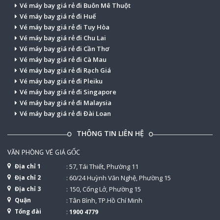
Vé máy bay giá rẻ đi Buôn Mê Thuột
Vé máy bay giá rẻ đi Huế
Vé máy bay giá rẻ đi Tuy Hòa
Vé máy bay giá rẻ đi Chu Lai
Vé máy bay giá rẻ đi Cần Thơ
Vé máy bay giá rẻ đi Cà Mau
Vé máy bay giá rẻ đi Rạch Giá
Vé máy bay giá rẻ đi Pleiku
Vé máy bay giá rẻ đi Singapore
Vé máy bay giá rẻ đi Malaysia
Vé máy bay giá rẻ đi Đài Loan
THÔNG TIN LIÊN HỆ
VĂN PHÒNG VÉ GIÁ GỐC
Địa chỉ 1
: 57, Tái Thiết, Phường 11
Địa chỉ 2
: 60/24 Huỳnh Văn Nghệ, Phường 15
Địa chỉ 3
: 150, Cống Lở, Phường 15
Quận
: Tân Bình, TP.Hồ Chí Minh
Tổng đài
:
1900 4779