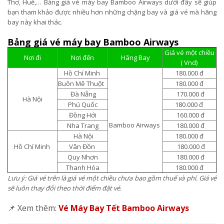
Thơ, Huế,… Bảng giá vé máy bay Bamboo Airways dưới đây sẽ giúp
bạn tham khảo được nhiều hơn những chặng bay và giá vé mà hãng
bay này khai thác.
Bảng giá vé máy bay Bamboo Airways
Giá vé một chiều
Nơi đi
Nơi đến
Hãng Bay
( Vnd)
Hồ Chí Minh
180.000 đ
Buôn Mê Thuột
180.000 đ
Đà Nẵng
170.000 đ
Hà Nội
Phú Quốc
180.000 đ
Đồng Hới
160.000 đ
Bamboo Airways
Nha Trang
180.000 đ
Hà Nội
180.000 đ
Hồ Chí Minh
Vân Đồn
180.000 đ
Quy Nhơn
180.000 đ
Thanh Hóa
180.000 đ
Lưu ý: Giá vé trên là giá vé một chiều chưa bao gồm thuế và phí. Giá vé
sẽ luôn thay đổi theo thời điểm đặt vé.
📌 Xem thêm:
Vé Máy Bay Tết Bamboo Airways