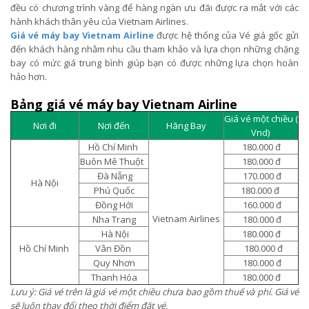
đều có chương trình vàng để hàng ngàn ưu đãi được ra mắt với các
hành khách thân yêu của Vietnam Airlines.
Giá vé máy bay Vietnam Airline
được hệ thống của Vé giá gốc gửi
đến khách hàng nhằm nhu cầu tham khảo và lựa chọn những chặng
bay có mức giá trung bình giúp bạn có được những lựa chọn hoàn
hảo hơn.
Bảng giá vé máy bay Vietnam Airline
Giá vé một chiều (
Nơi đi
Nơi đến
Hãng Bay
Vnd)
Hồ Chí Minh
180.000 đ
Buôn Mê Thuột
180.000 đ
Đà Nẵng
170.000 đ
Hà Nội
Phú Quốc
180.000 đ
Đồng Hới
160.000 đ
Vietnam Airlines
Nha Trang
180.000 đ
Hà Nội
180.000 đ
Hồ Chí Minh
Vân Đồn
180.000 đ
Quy Nhơn
180.000 đ
Thanh Hóa
180.000 đ
Lưu ý: Giá vé trên là giá vé một chiều chưa bao gồm thuế và phí. Giá vé
sẽ luôn thay đổi theo thời điểm đặt vé.