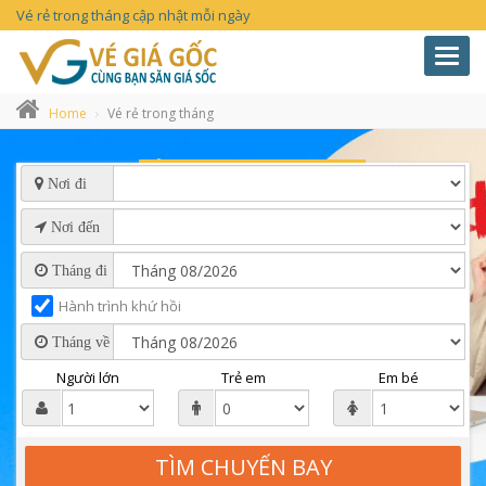
Vé rẻ trong tháng cập nhật mỗi ngày
Toggl
navig
Home
Vé rẻ trong tháng
Nơi đi
Nơi đến
Tháng đi
Hành trình khứ hồi
Tháng về
Người lớn
Trẻ em
Em bé