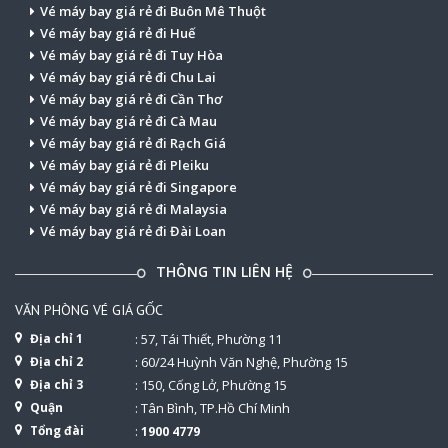
Vé máy bay giá rẻ đi Buôn Mê Thuột
Vé máy bay giá rẻ đi Huế
Vé máy bay giá rẻ đi Tuy Hòa
Vé máy bay giá rẻ đi Chu Lai
Vé máy bay giá rẻ đi Cần Thơ
Vé máy bay giá rẻ đi Cà Mau
Vé máy bay giá rẻ đi Rạch Giá
Vé máy bay giá rẻ đi Pleiku
Vé máy bay giá rẻ đi Singapore
Vé máy bay giá rẻ đi Malaysia
Vé máy bay giá rẻ đi Đài Loan
THÔNG TIN LIÊN HỆ
VĂN PHÒNG VÉ GIÁ GỐC
Địa chỉ 1
: 57, Tái Thiết, Phường 11
Địa chỉ 2
: 60/24 Huỳnh Văn Nghệ, Phường 15
Địa chỉ 3
: 150, Cống Lở, Phường 15
Quận
: Tân Bình, TP.Hồ Chí Minh
Tổng đài
:
1900 4779