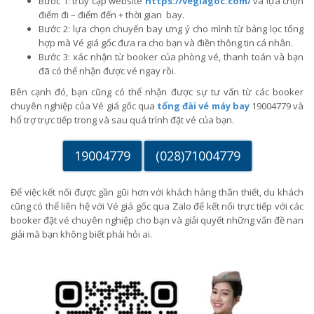
Bước 1: truy cập website
https://vegiagoc.com/
và lựa chọn
điểm đi – điểm đến + thời gian bay.
Bước 2: lựa chọn chuyến bay ưng ý cho mình từ bảng lọc tổng
hợp mà Vé giá gốc đưa ra cho bạn và điền thông tin cá nhân.
Bước 3: xác nhận từ booker của phòng vé, thanh toán và bạn
đã có thể nhận được vé ngay rồi.
Bên cạnh đó, bạn cũng có thể nhận được sự tư vấn từ các booker
chuyên nghiệp của Vé giá gốc qua
tổng đài vé máy bay
19004779 và
hổ trợ trực tiếp trong và sau quá trình đặt vé của bạn.
19004779
(028)71004779
Để việc kết nối được gần gũi hơn với khách hàng thân thiết, du khách
cũng có thể liên hệ với Vé giá gốc qua Zalo để kết nối trực tiếp với các
booker đặt vé chuyên nghiệp cho bạn và giải quyết những vấn đề nan
giải mà bạn không biết phải hỏi ai.