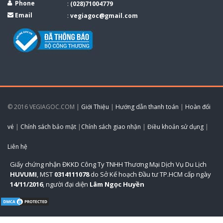
Phone
:
(028)71004779
Email
:
vegiagoc@gmail.com
© 2016 VEGIAGOC.COM |
Giới Thiệu
|
Hướng dẫn thanh toán
|
Hoàn đổi
vé
|
Chính sách bảo mật
|
Chính sách giao nhận
|
Điều khoản sử dụng
|
Liên hệ
Giấy chứng nhận ĐKKD Công Ty TNHH Thương Mại Dịch Vụ Du Lịch
HUVUMI
, MST
0314111078
do Sở Kế hoạch Đầu tư TP.HCM cấp ngày
14/11/2016
, người đại diện
Lâm Ngọc Huyền