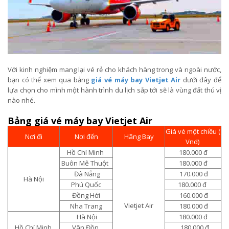
Với kinh nghiệm mang lại vé rẻ cho khách hàng trong và ngoài nước,
bạn có thể xem qua bảng
giá vé máy bay Vietjet Air
dưới đây để
lựa chọn cho mình một hành trình du lịch sắp tới sẽ là vùng đất thú vị
nào nhé.
Bảng giá vé máy bay Vietjet Air
Giá vé một chiều (
Nơi đi
Nơi đến
Hãng Bay
Vnd)
Hồ Chí Minh
180.000 đ
Buôn Mê Thuột
180.000 đ
Đà Nẵng
170.000 đ
Hà Nội
Phú Quốc
180.000 đ
Đồng Hới
160.000 đ
Vietjet Air
Nha Trang
180.000 đ
Hà Nội
180.000 đ
Hồ Chí Minh
Vân Đồn
180.000 đ