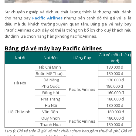
Sự chuyên nghiệp và dịch vụ chất lượng chính là thương hiệu dành
cho hãng bay
Pacific Airlines
nhưng bên cạnh đó thì giá vé lại là
điều mà du khách thường xuyên quan tâm. Bảng giá vé máy bay
Pacific Airlines dưới đây có thể là thông tin bổ ích cho quý khách nếu
dự định lựa chọn hãng hàng không Pacific Airlines.
Bảng giá vé máy bay Pacific Airlines
Giá vé một chiều (
Nơi đi
Nơi đến
Hãng Bay
Vnd)
Hồ Chí Minh
180.000 đ
Buôn Mê Thuột
180.000 đ
Đà Nẵng
170.000 đ
Hà Nội
Phú Quốc
180.000 đ
Pacific Airlines
Đồng Hới
160.000 đ
Nha Trang
180.000 đ
Hà Nội
180.000 đ
Hồ Chí Minh
Vân Đồn
180.000 đ
Quy Nhơn
180.000 đ
Pacific Airlines
Thanh Hóa
180.000 đ
Lưu ý: Giá vé trên là giá vé một chiều chưa bao gồm thuế và phí. Giá vé