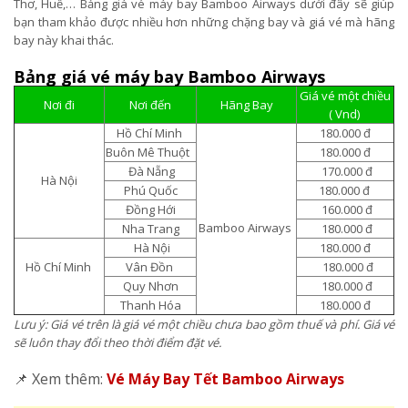
Thơ, Huế,… Bảng giá vé máy bay Bamboo Airways dưới đây sẽ giúp
bạn tham khảo được nhiều hơn những chặng bay và giá vé mà hãng
bay này khai thác.
Bảng giá vé máy bay Bamboo Airways
Giá vé một chiều
Nơi đi
Nơi đến
Hãng Bay
( Vnd)
Hồ Chí Minh
180.000 đ
Buôn Mê Thuột
180.000 đ
Đà Nẵng
170.000 đ
Hà Nội
Phú Quốc
180.000 đ
Đồng Hới
160.000 đ
Bamboo Airways
Nha Trang
180.000 đ
Hà Nội
180.000 đ
Hồ Chí Minh
Vân Đồn
180.000 đ
Quy Nhơn
180.000 đ
Thanh Hóa
180.000 đ
Lưu ý: Giá vé trên là giá vé một chiều chưa bao gồm thuế và phí. Giá vé
sẽ luôn thay đổi theo thời điểm đặt vé.
📌 Xem thêm:
Vé Máy Bay Tết Bamboo Airways