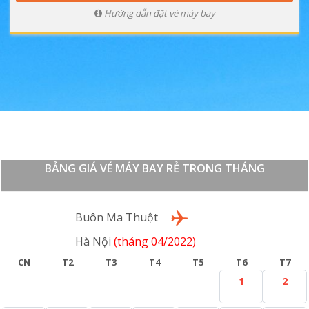
Hướng dẫn đặt vé máy bay
BẢNG GIÁ VÉ MÁY BAY RẺ TRONG THÁNG
Lượt đi
Buôn Ma Thuột
Hà Nội
(tháng 04/2022)
CN
T2
T3
T4
T5
T6
T7
1
2