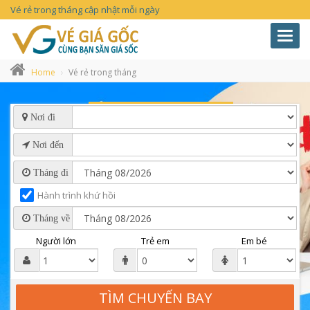
Vé rẻ trong tháng cập nhật mỗi ngày
Toggl
navig
Home
Vé rẻ trong tháng
Nơi đi
Nơi đến
Tháng đi
Hành trình khứ hồi
Tháng về
Người lớn
Trẻ em
Em bé