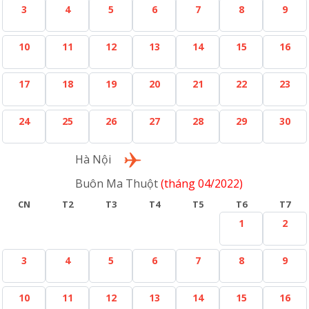
3
4
5
6
7
8
9
10
11
12
13
14
15
16
17
18
19
20
21
22
23
24
25
26
27
28
29
30
Lượt về
Hà Nội
Buôn Ma Thuột
(tháng 04/2022)
CN
T2
T3
T4
T5
T6
T7
1
2
3
4
5
6
7
8
9
10
11
12
13
14
15
16