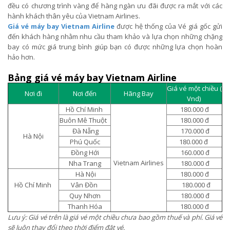
đều có chương trình vàng để hàng ngàn ưu đãi được ra mắt với các
hành khách thân yêu của Vietnam Airlines.
Giá vé máy bay Vietnam Airline
được hệ thống của Vé giá gốc gửi
đến khách hàng nhằm nhu cầu tham khảo và lựa chọn những chặng
bay có mức giá trung bình giúp bạn có được những lựa chọn hoàn
hảo hơn.
Bảng giá vé máy bay Vietnam Airline
Giá vé một chiều (
Nơi đi
Nơi đến
Hãng Bay
Vnd)
Hồ Chí Minh
180.000 đ
Buôn Mê Thuột
180.000 đ
Đà Nẵng
170.000 đ
Hà Nội
Phú Quốc
180.000 đ
Đồng Hới
160.000 đ
Vietnam Airlines
Nha Trang
180.000 đ
Hà Nội
180.000 đ
Hồ Chí Minh
Vân Đồn
180.000 đ
Quy Nhơn
180.000 đ
Thanh Hóa
180.000 đ
Lưu ý: Giá vé trên là giá vé một chiều chưa bao gồm thuế và phí. Giá vé
sẽ luôn thay đổi theo thời điểm đặt vé.