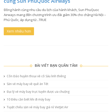
cùng Sun PhuQuoc Airways
Đồng hành cùng nhu cầu du lịch của hành khách, Sun PhuQuoc
Airways mang đến chương trình ưu đãi giảm 30% cho chặng Hà Nội –
Phú Quốc, áp dụng từ...TRUE
Xem nhiều hơn
BÀI VIẾT BẠN QUÂN TÂM
Côn Đảo huyền thoại về cô Sáu linh thiêng
Săn vé máy bay về quê ăn Tết
Đại lý vé máy bay trực tuyến được ưa chuộng
10 Điều cần biết khi đi máy bay
Tuyệt chiêu săn vé máy bay giá rẻ VietJet Air