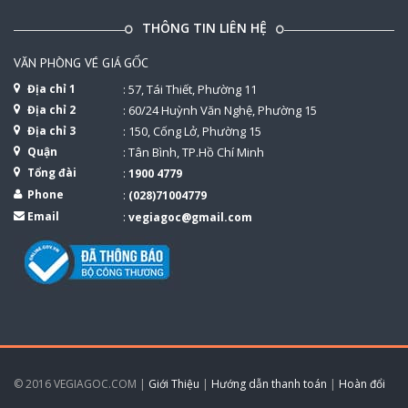
THÔNG TIN LIÊN HỆ
VĂN PHÒNG VÉ GIÁ GỐC
Địa chỉ 1
: 57, Tái Thiết, Phường 11
Địa chỉ 2
: 60/24 Huỳnh Văn Nghệ, Phường 15
Địa chỉ 3
: 150, Cống Lở, Phường 15
Quận
: Tân Bình, TP.Hồ Chí Minh
Tổng đài
:
1900 4779
Phone
:
(028)71004779
Email
:
vegiagoc@gmail.com
© 2016 VEGIAGOC.COM |
Giới Thiệu
|
Hướng dẫn thanh toán
|
Hoàn đổi