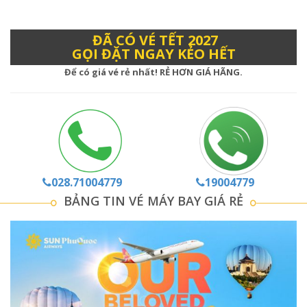
ĐÃ CÓ VÉ TẾT 2027
GỌI ĐẶT NGAY KẺO HẾT
Để có giá vé rẻ nhất!
RẺ HƠN GIÁ HÃNG
.
028.71004779
19004779
BẢNG TIN VÉ MÁY BAY GIÁ RẺ