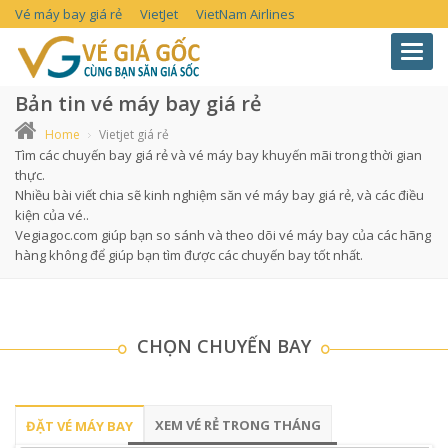
Vé máy bay giá rẻ
VietJet
VietNam Airlines
Toggl
navig
Bản tin vé máy bay giá rẻ
Home
Vietjet giá rẻ
Tìm các chuyến bay giá rẻ và vé máy bay khuyến mãi trong thời gian
thực.
Nhiều bài viết chia sẽ kinh nghiệm săn vé máy bay giá rẻ, và các điều
kiện của vé..
Vegiagoc.com giúp bạn so sánh và theo dõi vé máy bay của các hãng
hàng không để giúp bạn tìm được các chuyến bay tốt nhất.
CHỌN CHUYẾN BAY
XEM VÉ RẺ TRONG THÁNG
ĐẶT VÉ MÁY BAY