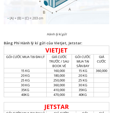
Hành lý kí gửi
Bảng Phí Hành lý kí gửi của Vietjet, Jetstar:
VIETJET
GÓI CƯỚC MUA TẠI ĐAI LÝ
GIÁ CƯỚC
GÓI CƯỚC
GIÁ
TRƯỚC / SAU
MUA TẠI
CƯỚC
BOOK VÉ
SÂN BAY
15 KG
160,000
15 KG
360,000
20 KG
180,000
20 KG
25 KG
250,000
25 KG
30 KG
360,000
30 KG
35KG
410,000
35KG
40KG
470,000
40KG
JETSTAR