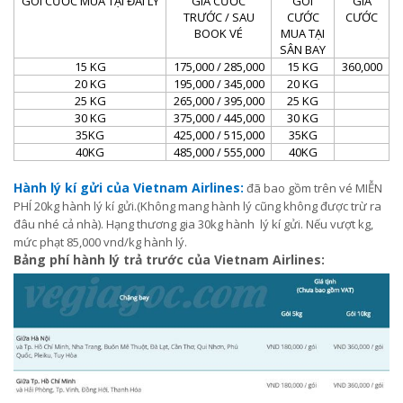
GÓI CƯỚC MUA TẠI ĐAI LÝ
GIÁ CƯỚC
GÓI
GIÁ
TRƯỚC / SAU
CƯỚC
CƯỚC
BOOK VÉ
MUA TẠI
SÂN BAY
15 KG
175,000 / 285,000
15 KG
360,000
20 KG
195,000 / 345,000
20 KG
25 KG
265,000 / 395,000
25 KG
30 KG
375,000 / 445,000
30 KG
35KG
425,000 / 515,000
35KG
40KG
485,000 / 555,000
40KG
Hành lý kí gửi của Vietnam Airlines:
đã bao gồm trên vé MIỄN
PHÍ 20kg hành lý kí gửi.(Không mang hành lý cũng không được trừ ra
đâu nhé cả nhà). Hạng thương gia 30kg hành lý kí gửi. Nếu vượt kg,
mức phạt 85,000 vnd/kg hành lý.
Bảng phí hành lý trả trước của Vietnam Airlines: