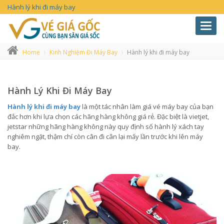
Hành lý khi đi máy bay
Toggl
navig
Home
Kinh Nghiệm Đi Máy Bay
Hành lý khi đi máy bay
Hành Lý Khi Đi Máy Bay
Hành lý khi đi máy bay
là một tác nhân làm giá vé máy bay của bạn
đắc hơn khi lựa chọn các hãng hàng không giá rẻ. Đặc biệt là vietjet,
jetstar những hãng hàng không này quy định số hành lý xách tay
nghiêm ngặt, thậm chí còn cân đi cân lại mấy lần trước khi lên máy
bay.