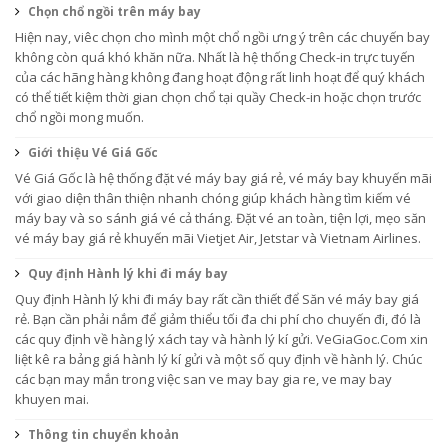
Chọn chổ ngồi trên máy bay
Hiện nay, viêc chọn cho mình một chổ ngồi ưng ý trên các chuyến bay
không còn quá khó khăn nữa. Nhất là hệ thống Check-in trực tuyến
của các hãng hàng không đang hoạt động rất linh hoạt để quý khách
có thể tiết kiệm thời gian chọn chổ tại quầy Check-in hoặc chọn trước
chổ ngồi mong muốn.
Giới thiệu Vé Giá Gốc
Vé Giá Gốc là hệ thống đặt vé máy bay giá rẻ, vé máy bay khuyến mãi
với giao diện thân thiện nhanh chóng giúp khách hàng tìm kiếm vé
máy bay và so sánh giá vé cả tháng. Đặt vé an toàn, tiện lợi, mẹo săn
vé máy bay giá rẻ khuyến mãi Vietjet Air, Jetstar và Vietnam Airlines.
Quy định Hành lý khi đi máy bay
Quy định Hành lý khi đi máy bay rất cần thiết để Săn vé máy bay giá
rẻ. Bạn cần phải nắm để giảm thiểu tối đa chi phí cho chuyến đi, đó là
các quy định về hàng lý xách tay và hành lý kí gửi. VeGiaGoc.Com xin
liệt kê ra bảng giá hành lý kí gửi và một số quy định về hành lý. Chúc
các bạn may mắn trong việc san ve may bay gia re, ve may bay
khuyen mai.
Thông tin chuyển khoản