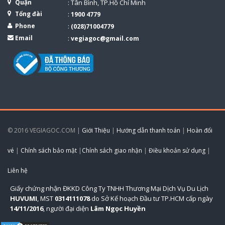
Quận
: Tân Bình, TP.Hồ Chí Minh
Tổng đài
:
1900 4779
Phone
:
(028)71004779
Email
:
vegiagoc@gmail.com
© 2016 VEGIAGOC.COM |
Giới Thiệu
|
Hướng dẫn thanh toán
|
Hoàn đổi
vé
|
Chính sách bảo mật
|
Chính sách giao nhận
|
Điều khoản sử dụng
|
Liên hệ
Giấy chứng nhận ĐKKD Công Ty TNHH Thương Mại Dịch Vụ Du Lịch
HUVUMI
, MST
0314111078
do Sở Kế hoạch Đầu tư TP.HCM cấp ngày
14/11/2016
, người đại diện
Lâm Ngọc Huyền