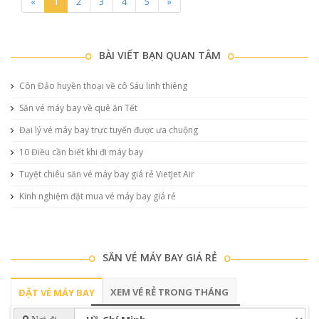
«
1
2
3
4
5
»
BÀI VIẾT BẠN QUAN TÂM
Côn Đảo huyền thoại về cô Sáu linh thiêng
Săn vé máy bay về quê ăn Tết
Đại lý vé máy bay trực tuyến được ưa chuộng
10 Điều cần biết khi đi máy bay
Tuyệt chiêu săn vé máy bay giá rẻ VietJet Air
Kinh nghiệm đặt mua vé máy bay giá rẻ
SĂN VÉ MÁY BAY GIÁ RẺ
XEM VÉ RẺ TRONG THÁNG
ĐẶT VÉ MÁY BAY