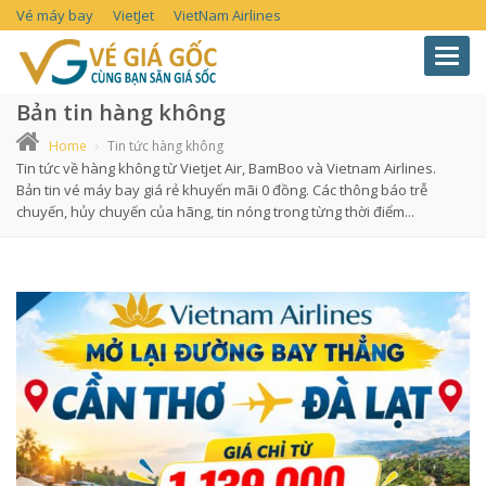
Vé máy bay
VietJet
VietNam Airlines
Toggl
navig
Bản tin hàng không
Home
Tin tức hàng không
Tin tức về hàng không từ Vietjet Air, BamBoo và Vietnam Airlines.
Bản tin vé máy bay giá rẻ khuyến mãi 0 đồng. Các thông báo trễ
chuyến, hủy chuyến của hãng, tin nóng trong từng thời điểm...