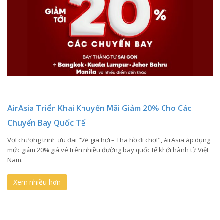
AirAsia Triển Khai Khuyến Mãi Giảm 20% Cho Các
Chuyến Bay Quốc Tế
Với chương trình ưu đãi "Vé giá hời – Tha hồ đi chơi", AirAsia áp dụng
mức giảm 20% giá vé trên nhiều đường bay quốc tế khởi hành từ Việt
Nam.
Xem nhiều hơn