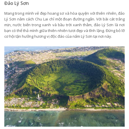
Đảo Lý Sơn
Mang trong mình vẻ đẹp hoang sơ và hòa quyện với thiên nhiên, đảo
Lý Sơn nằm cách Chu Lai chỉ một đoạn đường ngắn. Với bãi cát trắng
mịn, nước biển trong xanh và bầu trời xanh thẳm, đảo Lý Sơn là nơi
bạn có thể thả mình giữa thiên nhiên tươi đẹp và tĩnh lặng. Đừng bỏ lỡ
cơ hội tận hưởng hương vị độc đáo của nấm Lý Sơn tại nơi này.