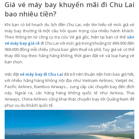
Giá vé máy bay khuyến mãi đi Chu Lai
bao nhiêu tiền?
Khi bạn có kế hoạch du lịch đến Chu Lai, việc tìm hiểu về mức giá vé
máy bay thường là một câu hỏi quan trọng của nhiều hành khách.
Theo thông tin từ công cụ tra cứu Vé giá gốc, hiện tại bạn có thể
săn
vé máy bay giá rẻ
đi Chu Lai với mức giá trong khoảng từ 499.000 đến
969.000 đồng mỗi chiều (chưa bao gồm thuế và phí). Tuy giá vé có thể
thay đổi tùy theo hãng hàng không, thời gian đặt vé và loại hạng vé
bạn chọn.
Việc đặt
vé máy bay đi Chu Lai
đã trở nên thuận tiện hơn bao giờ hết,
với nhiều hãng hàng không nội địa như Vietnam Airlines, Vietjet Air,
Pacific Airlines, Bamboo Airways... cung cấp các chuyến bay đến đích
này. Ngoài ra, các hãng hàng không quốc tế như AirAsia, Thai
Airways, China Airlines cũng khai thác chuyến bay tới Quảng Nam để
phục vụ du khách quốc tế.