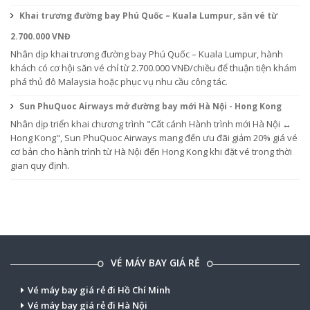
Khai trương đường bay Phú Quốc – Kuala Lumpur, săn vé từ
2.700.000 VNĐ
Nhân dịp khai trương đường bay Phú Quốc – Kuala Lumpur, hành
khách có cơ hội săn vé chỉ từ 2.700.000 VNĐ/chiều để thuận tiện khám
phá thủ đô Malaysia hoặc phục vụ nhu cầu công tác.
Sun PhuQuoc Airways mở đường bay mới Hà Nội - Hong Kong
Nhân dịp triển khai chương trình "Cất cánh Hành trình mới Hà Nội ↔
Hong Kong", Sun PhuQuoc Airways mang đến ưu đãi giảm 20% giá vé
cơ bản cho hành trình từ Hà Nội đến Hong Kong khi đặt vé trong thời
gian quy định.
VÉ MÁY BAY GIÁ RẺ
Vé máy bay giá rẻ đi Hồ Chí Minh
Vé máy bay giá rẻ đi Hà Nội