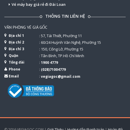
Vé máy bay giá rẻ đi Đài Loan
THÔNG TIN LIÊN HỆ
VĂN PHÒNG VÉ GIÁ GỐC
Địa chỉ 1
: 57, Tái Thiết, Phường 11
Địa chỉ 2
: 60/24 Huỳnh Văn Nghệ, Phường 15
Địa chỉ 3
: 150, Cống Lở, Phường 15
Quận
: Tân Bình, TP.Hồ Chí Minh
Tổng đài
:
1900 4779
Phone
:
(028)71004779
Email
:
vegiagoc@gmail.com
© 2016 VEGIAGOC.COM |
Giới Thiệu
|
Hướng dẫn thanh toán
|
Hoàn đổi