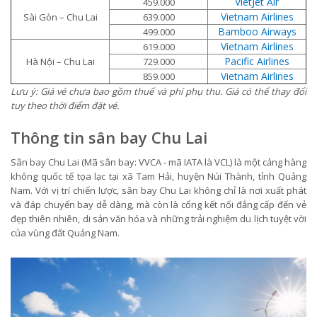
VietJet Air
459.000
Vietnam Airlines
Sài Gòn – Chu Lai
639.000
Bamboo Airways
499.000
Vietnam Airlines
619.000
Pacific Airlines
Hà Nội – Chu Lai
729.000
Vietnam Airlines
859.000
Lưu ý: Giá vé chưa bao gồm thuế và phí phụ thu. Giá có thể thay đổi
tuy theo thời điểm đặt vé.
Thông tin sân bay Chu Lai
Sân bay Chu Lai (Mã sân bay: VVCA - mã IATA là VCL) là một cảng hàng
không quốc tế tọa lạc tại xã Tam Hải, huyện Núi Thành, tỉnh Quảng
Nam. Với vị trí chiến lược, sân bay Chu Lai không chỉ là nơi xuất phát
và đáp chuyến bay dễ dàng, mà còn là cổng kết nối đẳng cấp đến vẻ
đẹp thiên nhiên, di sản văn hóa và những trải nghiệm du lịch tuyệt vời
của vùng đất Quảng Nam.