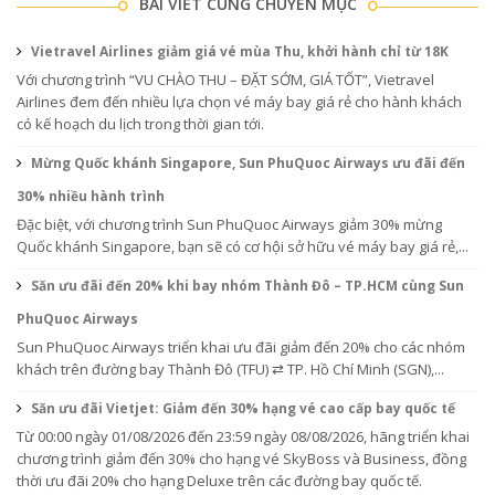
BÀI VIẾT CÙNG CHUYÊN MỤC
Vietravel Airlines giảm giá vé mùa Thu, khởi hành chỉ từ 18K
Với chương trình “VU CHÀO THU – ĐẶT SỚM, GIÁ TỐT”, Vietravel
Airlines đem đến nhiều lựa chọn vé máy bay giá rẻ cho hành khách
có kế hoạch du lịch trong thời gian tới.
Mừng Quốc khánh Singapore, Sun PhuQuoc Airways ưu đãi đến
30% nhiều hành trình
Đặc biệt, với chương trình Sun PhuQuoc Airways giảm 30% mừng
Quốc khánh Singapore, bạn sẽ có cơ hội sở hữu vé máy bay giá rẻ,...
Săn ưu đãi đến 20% khi bay nhóm Thành Đô – TP.HCM cùng Sun
PhuQuoc Airways
Sun PhuQuoc Airways triển khai ưu đãi giảm đến 20% cho các nhóm
khách trên đường bay Thành Đô (TFU) ⇄ TP. Hồ Chí Minh (SGN),...
Săn ưu đãi Vietjet: Giảm đến 30% hạng vé cao cấp bay quốc tế
Từ 00:00 ngày 01/08/2026 đến 23:59 ngày 08/08/2026, hãng triển khai
chương trình giảm đến 30% cho hạng vé SkyBoss và Business, đồng
thời ưu đãi 20% cho hạng Deluxe trên các đường bay quốc tế.