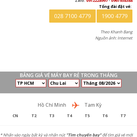
Zalo:
0912228997
-
0961938388
Tổng đài đặt vé:
028 7100 4779
1900 4779
Theo Khanh Bang
Nguồn ảnh: Internet
BẢNG GIÁ VÉ MÁY BAY RẺ TRONG THÁNG
Chặng bay
Hồ Chí Minh
Tam Kỳ
CN
T2
T3
T4
T5
T6
T7
* Nhấn vào ngày bất kỳ và nhấn nút
"Tìm chuyến bay"
để tìm giá vé mới