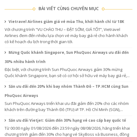
BÀI VIẾT CÙNG CHUYÊN MỤC
Vietravel Airlines giảm giá vé mùa Thu, khởi hành chỉ từ 18K
Với chương trình “VU CHÀO THU – ĐẶT SỚM, GIÁ TỐT”, Vietravel
Airlines đem đến nhiều lựa chọn vé máy bay giá rẻ cho hành khách
có kế hoạch du lịch trong thời gian tới.
Mừng Quốc khánh Singapore, Sun PhuQuoc Airways ưu đãi đến
30% nhiều hành trình
Đặc biệt, với chương trình Sun PhuQuoc Airways giảm 30% mừng
Quốc khánh Singapore, bạn sẽ có cơ hội sở hữu vé máy bay giá rẻ,...
Săn ưu đãi đến 20% khi bay nhóm Thành Đô – TP.HCM cùng Sun
PhuQuoc Airways
Sun PhuQuoc Airways triển khai ưu đãi giảm đến 20% cho các nhóm
khách trên đường bay Thành Đô (TFU) ⇄ TP. Hồ Chí Minh (SGN),...
Săn ưu đãi Vietjet: Giảm đến 30% hạng vé cao cấp bay quốc tế
Từ 00:00 ngày 01/08/2026 đến 23:59 ngày 08/08/2026, hãng triển khai
chương trình giảm đến 30% cho hạng vé SkyBoss và Business, đồng