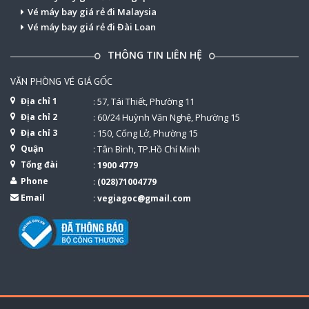
Vé máy bay giá rẻ đi Malaysia
Vé máy bay giá rẻ đi Đài Loan
THÔNG TIN LIÊN HỆ
VĂN PHÒNG VÉ GIÁ GỐC
Địa chỉ 1
: 57, Tái Thiết, Phường 11
Địa chỉ 2
: 60/24 Huỳnh Văn Nghệ, Phường 15
Địa chỉ 3
: 150, Cống Lở, Phường 15
Quận
: Tân Bình, TP.Hồ Chí Minh
Tổng đài
:
1900 4779
Phone
:
(028)71004779
Email
:
vegiagoc@gmail.com