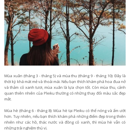
Mùa xuân (tháng 3 - tháng 5) và mùa thu (tháng 9 - tháng 10): Đây là
thời kỳ khá mát mẻ và thoải mái. Nếu bạn thích khám phá hoa đua nở
và thảm cỏ xanh tươi, mùa xuân là lựa chọn tốt. Còn mùa thu, cảnh
quan thiên nhiên của Pleiku thường có những thay đổi màu sắc đẹp
mắt.
Mùa hè (tháng 6 - tháng 8): Mùa hè tại Pleiku có thể nóng và ẩm ướt
hơn. Tuy nhiên, nếu bạn thích khám phá những điểm đẹp trong thiên
nhiên như các hồ, thác nước và đồng cỏ xanh, thì mùa hè vẫn có
những trải nghiệm thú vị.