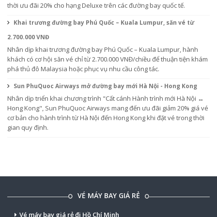
thời ưu đãi 20% cho hạng Deluxe trên các đường bay quốc tế.
Khai trương đường bay Phú Quốc – Kuala Lumpur, săn vé từ
2.700.000 VNĐ
Nhân dịp khai trương đường bay Phú Quốc – Kuala Lumpur, hành
khách có cơ hội săn vé chỉ từ 2.700.000 VNĐ/chiều để thuận tiện khám
phá thủ đô Malaysia hoặc phục vụ nhu cầu công tác.
Sun PhuQuoc Airways mở đường bay mới Hà Nội - Hong Kong
Nhân dịp triển khai chương trình "Cất cánh Hành trình mới Hà Nội ↔
Hong Kong", Sun PhuQuoc Airways mang đến ưu đãi giảm 20% giá vé
cơ bản cho hành trình từ Hà Nội đến Hong Kong khi đặt vé trong thời
gian quy định.
VÉ MÁY BAY GIÁ RẺ
Vé máy bay giá rẻ đi Hồ Chí Minh