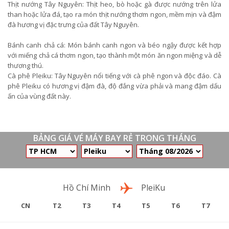
Thịt nướng Tây Nguyên: Thịt heo, bò hoặc gà được nướng trên lửa
than hoặc lửa đá, tạo ra món thịt nướng thơm ngon, mềm mịn và đậm
đà hương vị đặc trưng của đất Tây Nguyên.
Bánh canh chả cá: Món bánh canh ngon và béo ngậy được kết hợp
với miếng chả cá thơm ngon, tạo thành một món ăn ngon miệng và dễ
thương thú.
Cà phê Pleiku: Tây Nguyên nổi tiếng với cà phê ngon và độc đáo. Cà
phê Pleiku có hương vị đậm đà, độ đắng vừa phải và mang đậm dấu
ấn của vùng đất này.
BẢNG GIÁ VÉ MÁY BAY RẺ TRONG THÁNG
Chặng bay
Hồ Chí Minh
PleiKu
CN
T2
T3
T4
T5
T6
T7