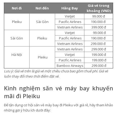
Giá vé trong
Nơi đi
Nơi đến
Hãng Bay
khoảng (VND)
Vietjet
99.000 đ
Pleiku
Sài Gòn
Pacific Airlines
190.000 đ
Vietnam Airlines
399.000 đ
Vietjet
99.000 đ
Sài Gòn
Pleiku
Pacific Airlines
190.000 đ
Vietnam Airlines
299.000 đ
Vietnam Airlines
299.000 đ
Hà Nội
Vietjet
199.000 đ
Pleiku
Pacific Airlines
199.000 đ
Bamboo Airways
299.000 đ
Lưu ý: Giá vé trên là giá vé một chiều chưa bao gồm thuế phí. Giá vé
luôn thay đổi theo thời điểm đặt vé.
Kinh nghiệm săn vé máy bay khuyến
mãi đi Pleiku
Để tận dụng cơ hội săn vé máy bay đi Pleiku với giá rẻ, hãy tham khảo
những gợi ý hữu ích dưới đây: