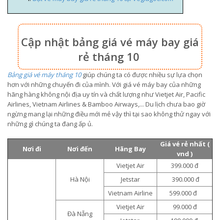
Cập nhật bảng giá vé máy bay giá
rẻ tháng 10
Bảng giá vé máy tháng 10
giúp chúng ta có được nhiều sự lựa chọn
hơn với những chuyến đi của mình. Với giá vé máy bay của những
hãng hàng không nội địa uy tín và chất lượng như Vietjet Air, Pacific
Airlines, Vietnam Airlines & Bamboo Airways,... Du lịch chưa bao giờ
ngừng mang lại những điều mới mẻ vậy thì tại sao không thử ngay với
những gì chúng ta đang ấp ủ.
Giá vé rẻ nhất (
Nơi đi
Nơi đến
Hãng Bay
vnd )
Vietjet Air
399.000 đ
Hà Nội
Jetstar
390.000 đ
Vietnam Airline
599.000 đ
Vietjet Air
99.000 đ
Đà Nẵng