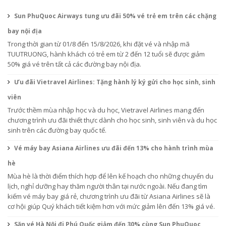
Sun PhuQuoc Airways tung ưu đãi 50% vé trẻ em trên các chặng
bay nội địa
Trong thời gian từ 01/8 đến 15/8/2026, khi đặt vé và nhập mã
TUUTRUONG, hành khách có trẻ em từ 2 đến 12 tuổi sẽ được giảm
50% giá vé trên tất cả các đường bay nội địa.
Ưu đãi Vietravel Airlines: Tặng hành lý ký gửi cho học sinh, sinh
viên
Trước thềm mùa nhập học và du học, Vietravel Airlines mang đến
chương trình ưu đãi thiết thực dành cho học sinh, sinh viên và du học
sinh trên các đường bay quốc tế.
Vé máy bay Asiana Airlines ưu đãi đến 13% cho hành trình mùa
hè
Mùa hè là thời điểm thích hợp để lên kế hoạch cho những chuyến du
lịch, nghỉ dưỡng hay thăm người thân tại nước ngoài. Nếu đang tìm
kiếm vé máy bay giá rẻ, chương trình ưu đãi từ Asiana Airlines sẽ là
cơ hội giúp Quý khách tiết kiệm hơn với mức giảm lên đến 13% giá vé.
Săn vé Hà Nội đi Phú Quốc giảm đến 30% cùng Sun PhuQuoc