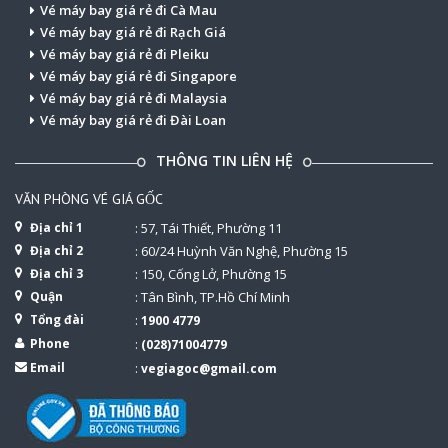
Vé máy bay giá rẻ đi Cà Mau
Vé máy bay giá rẻ đi Rạch Giá
Vé máy bay giá rẻ đi Pleiku
Vé máy bay giá rẻ đi Singapore
Vé máy bay giá rẻ đi Malaysia
Vé máy bay giá rẻ đi Đài Loan
THÔNG TIN LIÊN HỆ
VĂN PHÒNG VÉ GIÁ GỐC
Địa chỉ 1
: 57, Tái Thiết, Phường 11
Địa chỉ 2
: 60/24 Huỳnh Văn Nghệ, Phường 15
Địa chỉ 3
: 150, Cống Lở, Phường 15
Quận
: Tân Bình, TP.Hồ Chí Minh
Tổng đài
:
1900 4779
Phone
:
(028)71004779
Email
:
vegiagoc@gmail.com