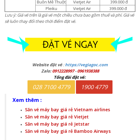
Buôn Mê Thuột
Vietjet Air
399.000 đ
Pleiku
Vietjet Air
399.000 đ
Lưu ý: Giá vé trên là giá vé một chiều chưa bao gồm thuế và phí. Giá vé
sẽ luôn thay đổi theo thời điểm đặt vé
.
Website đặt vé
:
https://vegiagoc.com
Zalo:
0912228997
-
0961938388
Tổng đài đặt vé:
028 7100 4779
1900 4779
Xem thêm :
Săn vé máy bay giá rẻ Vietnam airlines
Săn vé máy bay giá rẻ Vietjet
Săn vé máy bay giá rẻ Jetstar
Săn vé máy bay giá rẻ Bamboo Airways