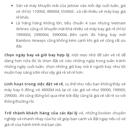
Săn vé máy khuyến mãi của Jetstar vào mỗi dịp cuối tuần, giá
vé chỉ từ 11000d, 49000d, 55000d…và rất nhiều vé máy bay giá
rẻ khác.
Là hãng hàng không lớn, tiêu chuẩn 4 sao nhưng Vietnam
Airlines cũng có khuyến mãi khá nhiều vé máy bay giá rẻ chỉ từ
199000d, 299000d, 399000d…Bên cạnh đó hãng bay mới
Bamboo Airways cũng không kém cạnh khi giá vé cũng rất ưu
đãi.
Chọn ngày bay và giờ bay hợp lý
, một mẹo nhỏ để săn vé rẻ dễ
dàng hơn nữa đó là chọn đặt vé vào những ngày trong tuần tránh
những ngày cuối tuần, chọn những giờ bay mà ít người bay như tối
muộn hay sáng sớm như vậy giá rẻ sẽ rẻ hơn.
Linh hoạt trong việc đặt vé rẻ
, cụ thể như nếu bạn không thấy vé
máy bay 0 đồng, vé 49000d mà lại có các giá vé như 99000, 199000,
299000…thì cũng đừng bỏ qua nhé bởi đây cũng là giá vé rất rẻ so với
thông thường rồi.
Trở thành khách hàng của các đại lý
vé, những booker chuyên
nghiệp và nhanh nhạy của họ sẽ giúp bạn canh và đặt ngay nếu có vé
giá rẻ của hành trình mà bạn cần.