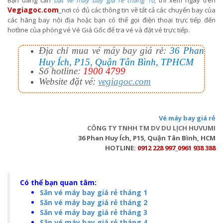
Vegiagoc.com
_nơi có đủ các thông tin về tất cả các chuyến bay của
các hãng bay nội địa hoặc bạn có thể gọi điện thoại trực tiếp đến
hotline của phòng vé Vé Giá Gốc để tra vé và đặt vé trực tiếp.
Địa chỉ mua vé máy bay giá rẻ:
36 Phan
Huy Ích, P15, Quận Tân Bình, TPHCM
Số hotline:
1900 4799
Website đặt vé:
vegiagoc.com
Vé máy bay giá rẻ
CÔNG TY TNHH TM DV DU LỊCH HUVUMI
36 Phan Huy Ích, P15, Quận Tân Bình, HCM
HOTLINE:
0912 228 997
_
0961 938 388
Có thể bạn quan tâm:
Săn vé máy bay giá rẻ tháng 1
Săn vé máy bay giá rẻ tháng 2
Săn vé máy bay giá rẻ tháng 3
Săn vé máy bay giá rẻ tháng 4