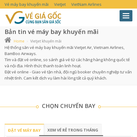
Vé máy bay khuyến mãi
VietJet
VietNam Airlines
Toggl
navig
Bản tin vé máy bay khuyến mãi
Home
Vietjet khuyến mãi
Hệ thống săn vé máy bay khuyến mãi Vietjet Air, Vietnam Airlines,
BamBoo Airways.
Tìm và đặt vé online, so sánh giá vé từ các hãng hàng không quốc tế
và nội địa. Hình thức thanh toán linh hoạt.
Đặt vé online - Giao vé tận nhà, đội ngũ booker chuyên nghiệp tư vấn
nhiệt tình. Cam kết dịch vụ làm hài lòng tất cả quý khách.
CHỌN CHUYẾN BAY
XEM VÉ RẺ TRONG THÁNG
ĐẶT VÉ MÁY BAY