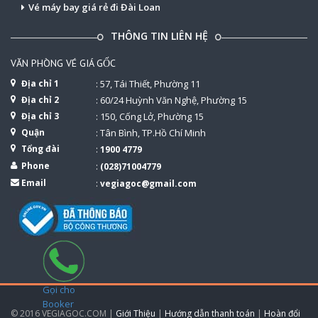
Vé máy bay giá rẻ đi Đài Loan
THÔNG TIN LIÊN HỆ
VĂN PHÒNG VÉ GIÁ GỐC
Địa chỉ 1
: 57, Tái Thiết, Phường 11
Địa chỉ 2
: 60/24 Huỳnh Văn Nghệ, Phường 15
Địa chỉ 3
: 150, Cống Lở, Phường 15
Quận
: Tân Bình, TP.Hồ Chí Minh
Tổng đài
:
1900 4779
Phone
:
(028)71004779
Email
:
vegiagoc@gmail.com
Gọi cho
Booker
© 2016 VEGIAGOC.COM |
Giới Thiệu
|
Hướng dẫn thanh toán
|
Hoàn đổi