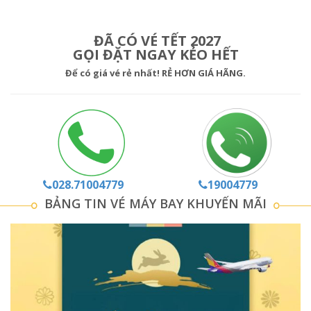
ĐÃ CÓ VÉ TẾT 2027
GỌI ĐẶT NGAY KẺO HẾT
Để có giá vé rẻ nhất!
RẺ HƠN GIÁ HÃNG
.
028.71004779
19004779
BẢNG TIN VÉ MÁY BAY KHUYẾN MÃI