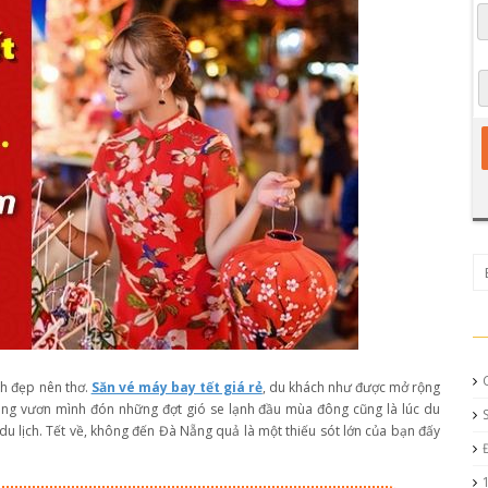
nh đẹp nên thơ.
Săn vé máy bay tết giá rẻ
, du khách như được mở rộng
Nẵng vươn mình đón những đợt gió se lạnh đầu mùa đông cũng là lúc du
 du lịch. Tết về, không đến Đà Nẵng quả là một thiếu sót lớn của bạn đấy