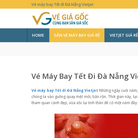
Vé máy bay Tết đi Đà Nẵng Vietjet
HOME
SĂN VÉ MÁY BAY GIÁ RẺ
VIETJET GIÁ RẺ
Vé Máy Bay Tết Đi Đà Nẵng Vi
Vé máy bay Tết đi Đà Nẵng Vietjet
Những ngày cuối năm, k
chúng ta vào guồng quay mệt mỏi, bận rộn. Thời gian này, tạ
tham quan cảnh đẹp, vừa xốc lại tinh thần để có một năm đầy