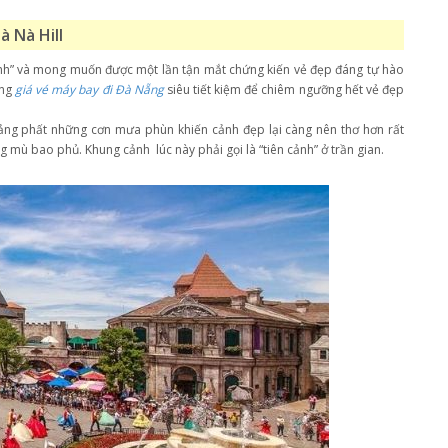
à Nà Hill
ảnh” và mong muốn được một lần tận mắt chứng kiến vẻ đẹp đáng tự hào
ùng
giá vé máy bay đi Đà Nẵng
siêu tiết kiệm để chiêm ngưỡng hết vẻ đẹp
ảng phất những cơn mưa phùn khiến cảnh đẹp lại càng nên thơ hơn rất
 mù bao phủ. Khung cảnh lúc này phải gọi là “tiên cảnh” ở trần gian.