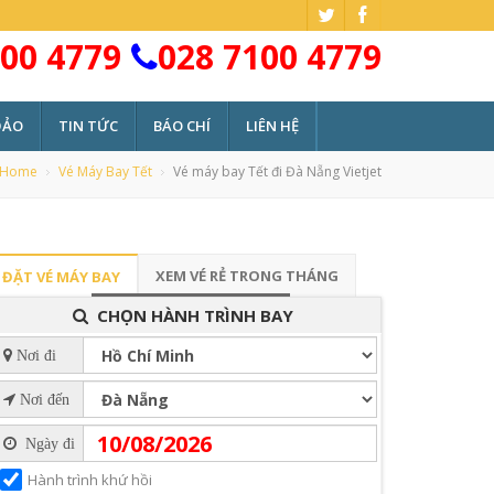
00 4779
028 7100 4779
ĐẢO
TIN TỨC
BÁO CHÍ
LIÊN HỆ
Home
Vé Máy Bay Tết
Vé máy bay Tết đi Đà Nẵng Vietjet
XEM VÉ RẺ TRONG THÁNG
ĐẶT VÉ MÁY BAY
CHỌN HÀNH TRÌNH BAY
Nơi đi
Nơi đến
Ngày đi
Hành trình khứ hồi