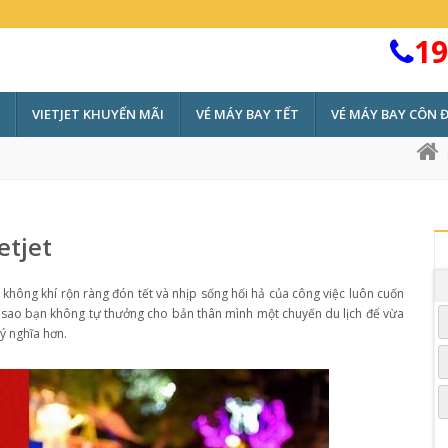
19
VIETJET KHUYẾN MÃI
VÉ MÁY BAY TẾT
VÉ MÁY BAY CÔN 
etjet
hông khí rộn ràng đón tết và nhịp sống hối hả của công việc luôn cuốn
i sao bạn không tự thưởng cho bản thân mình một chuyến du lịch để vừa
 ý nghĩa hơn.