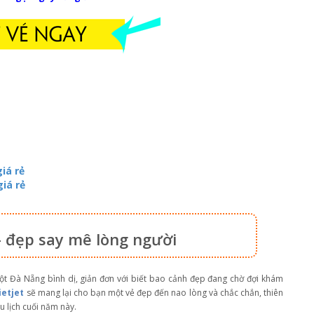
iá rẻ
iá rẻ
 đẹp say mê lòng người
ột Đà Nẵng bình dị, giản đơn với biết bao cảnh đẹp đang chờ đợi khám
ietjet
sẽ mang lại cho bạn một vẻ đẹp đến nao lòng và chắc chắn, thiên
 lịch cuối năm này.