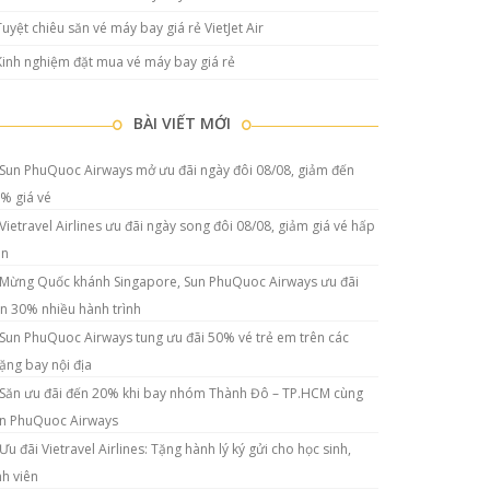
Tuyệt chiêu săn vé máy bay giá rẻ VietJet Air
Kinh nghiệm đặt mua vé máy bay giá rẻ
BÀI VIẾT MỚI
Sun PhuQuoc Airways mở ưu đãi ngày đôi 08/08, giảm đến
% giá vé
Vietravel Airlines ưu đãi ngày song đôi 08/08, giảm giá vé hấp
ẫn
Mừng Quốc khánh Singapore, Sun PhuQuoc Airways ưu đãi
n 30% nhiều hành trình
Sun PhuQuoc Airways tung ưu đãi 50% vé trẻ em trên các
ặng bay nội địa
Săn ưu đãi đến 20% khi bay nhóm Thành Đô – TP.HCM cùng
n PhuQuoc Airways
Ưu đãi Vietravel Airlines: Tặng hành lý ký gửi cho học sinh,
nh viên