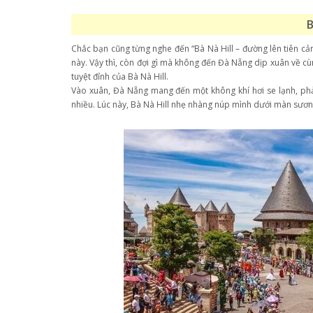
B
Chắc bạn cũng từng nghe đến “Bà Nà Hill – đường lên tiên c
này. Vậy thì, còn đợi gì mà không đến Đà Nẵng dịp xuân về c
tuyệt đỉnh của Bà Nà Hill.
Vào xuân, Đà Nẵng mang đến một không khí hơi se lạnh, ph
nhiều. Lúc này, Bà Nà Hill nhẹ nhàng núp mình dưới màn sương