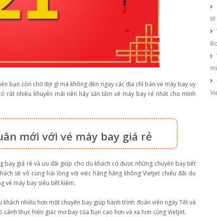
tế
Bo
mù
n bạn còn chờ đợi gì mà không đến ngay các địa chỉ bán vé máy bay uy
Vi
có rất nhiều khuyến mãi nên hãy săn tấm vé máy bay rẻ nhất cho mình
uân mới với vé máy bay giá rẻ
ng bay giá rẻ và ưu đãi giúp cho du khách có được những chuyến bay tiết
hách sẽ vô cùng hài lòng với việc hãng hãng không Vietjet chiêu đãi du
ng vé máy bay siêu tiết kiệm.
 du khách nhiều hơn một chuyến bay giúp hành trình đoàn viên ngày Tết và
p cánh thực hiện giấc mơ bay của bạn cao hơn và xa hơn cũng Vietjet.