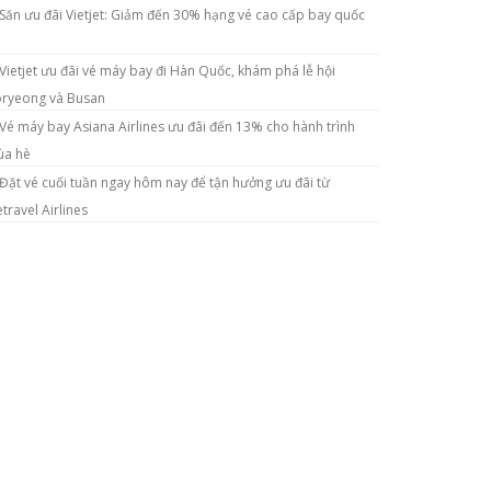
Săn ưu đãi Vietjet: Giảm đến 30% hạng vé cao cấp bay quốc
Vietjet ưu đãi vé máy bay đi Hàn Quốc, khám phá lễ hội
ryeong và Busan
Vé máy bay Asiana Airlines ưu đãi đến 13% cho hành trình
a hè
Đặt vé cuối tuần ngay hôm nay để tận hưởng ưu đãi từ
etravel Airlines