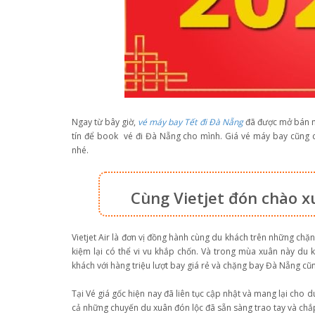
Ngay từ bây giờ,
vé máy bay Tết đi Đà Nẵng
đã được mở bán nê
tín để book vé đi Đà Nẵng cho mình. Giá vé máy bay cũng 
nhé.
Cùng Vietjet đón chào x
Vietjet Air là đơn vị đồng hành cùng du khách trên những chặ
kiệm lại có thể vi vu khắp chốn. Và trong mùa xuân này du k
khách với hàng triệu lượt bay giá rẻ và chặng bay Đà Nẵng cũ
Tại Vé giá gốc hiện nay đã liên tục cập nhật và mang lại cho
cả những chuyến du xuân đón lộc đã sẵn sàng trao tay và chắ