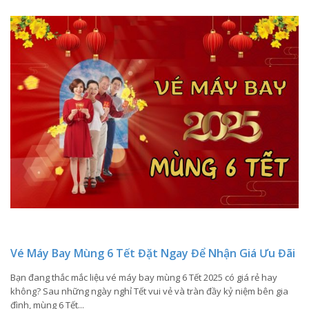
Vé Máy Bay Mùng 6 Tết Đặt Ngay Để Nhận Giá Ưu Đãi
Bạn đang thắc mắc liệu vé máy bay mùng 6 Tết 2025 có giá rẻ hay
không? Sau những ngày nghỉ Tết vui vẻ và tràn đầy kỷ niệm bên gia
đình, mùng 6 Tết...