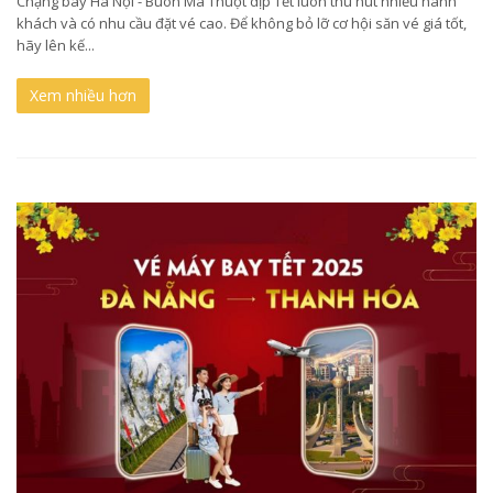
Chặng bay Hà Nội - Buôn Ma Thuột dịp Tết luôn thu hút nhiều hành
khách và có nhu cầu đặt vé cao. Để không bỏ lỡ cơ hội săn vé giá tốt,
hãy lên kế...
Xem nhiều hơn