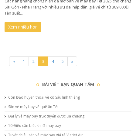
Các hãng hàng không hiện đã mở bán vé máy bay Tết 2025 cho chặng
Sài Gòn - Nha Trang với nhiều ưu đãi hấp dẫn, giá vé chỉ từ 389.000Đ.
Tần suất...
Xem nhiều hơn
«
1
2
3
4
5
»
BÀI VIẾT BẠN QUAN TÂM
Côn Đảo huyền thoại về cô Sáu linh thiêng
Săn vé máy bay về quê ăn Tết
Đại lý vé máy bay trực tuyến được ưa chuộng
10 Điều cần biết khi đi máy bay
Tuyệt chiêu săn vé máy bay giá rẻ VietJet Air