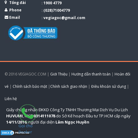
Tổng đài
:
1900 4779
Phone
:
(028)71004779
Email
:
vegiagoc@gmail.com
© 2016 VEGIAGOC.COM |
Giới Thiệu
|
Hướng dẫn thanh toán
|
Hoàn đổi
vé
|
Chính sách bảo mật
|
Chính sách giao nhận
|
Điều khoản sử dụng
|
Liên hệ
Giấy chứng nhận ĐKKD Công Ty TNHH Thương Mại Dịch Vụ Du Lịch
HUVUMI
, MST
0314111078
do Sở Kế hoạch Đầu tư TP.HCM cấp ngày
14/11/2016
, người đại diện
Lâm Ngọc Huyền
Gọi cho
Booker