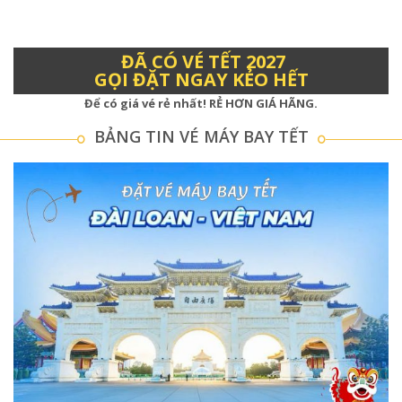
ĐÃ CÓ VÉ TẾT 2027
GỌI ĐẶT NGAY KẺO HẾT
Để có giá vé rẻ nhất!
RẺ HƠN GIÁ HÃNG
.
BẢNG TIN VÉ MÁY BAY TẾT