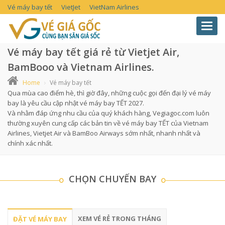
Vé máy bay tết
VietJet
VietNam Airlines
Toggl
navig
Vé máy bay tết giá rẻ từ Vietjet Air,
BamBooo và Vietnam Airlines.
Home
Vé máy bay tết
Qua mùa cao điểm hè, thì giờ đây, những cuộc gọi đến đại lý vé máy
bay là yêu cầu cập nhật vé máy bay TẾT 2027.
Và nhằm đáp ứng nhu cầu của quý khách hàng, Vegiagoc.com luôn
thường xuyên cung cấp các bản tin về vé máy bay TẾT của Vietnam
Airlines, Vietjet Air và BamBoo Airways sớm nhất, nhanh nhất và
chính xác nhất.
CHỌN CHUYẾN BAY
XEM VÉ RẺ TRONG THÁNG
ĐẶT VÉ MÁY BAY