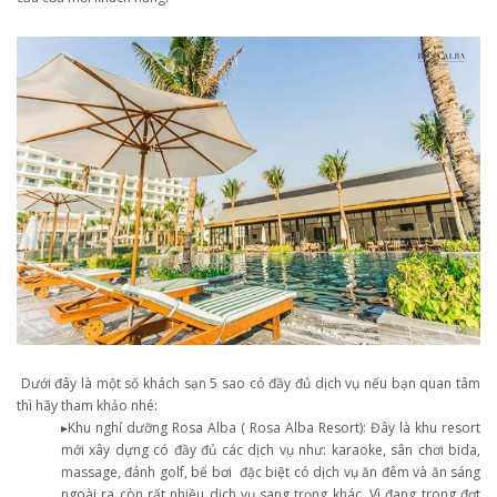
Dưới đây là một số khách sạn 5 sao có đầy đủ dịch vụ nếu bạn quan tâm
thì hãy tham khảo nhé:
▸Khu nghỉ dưỡng Rosa Alba ( Rosa Alba Resort): Đây là khu resort
mới xây dựng có đầy đủ các dịch vụ như: karaoke, sân chơi bida,
massage, đánh golf, bể bơi đặc biệt có dịch vụ ăn đêm và ăn sáng
ngoài ra còn rất nhiều dịch vụ sang trọng khác. Vì đang trong đợt