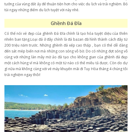
tưởng của vùng đất ấy để thuận tiện hơn cho việc du lịch và trải nghiệm. Bỏ
túi ngay những điểm du lịch tuyệt vời này nhé.
Ghềnh Đá Đĩa
Có thể nói vẻ đẹp của ghềnh Đá Đĩa chính là tạo hóa tuyệt diệu của thiên
nhiên ban tặng.Loại đá ở đây chính là đá bazan đã hình thành cách đây từ
200 triệu năm trước. Những ghềnh đá xếp cao thấp , bạn có thể dễ dàng
đến sát mép biển nơi mà những con sóng vỗ bờ. Do có những đợt sóng vỗ
cùng với những làn mây mờ ảo đã tạo cho không gian của ghềnh đá đẹp
một cách hùng vĩ mà không có một từ nào có thể miêu tả được. Còn do dự
gì nữa mà không cùng với vé máy khuyến mãi đi Tuy Hòa tháng 4 chúng tôi
trải nghiệm ngay thôi!