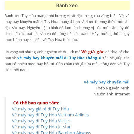
Bánh xèo
Bánh xèo Tuy Hòa mang một hương vị rất đặc trưng của vùng biển. Với vé
máy bay khuyến mãi đi Tuy Hòa tháng 4 bạn sẽ được thưởng thức món ăn
đặc sắc này. Nguyên liệu chính để làm lên hương vị của món ăn này đó
chính là các loại hải sản và độ nóng hổi của bánh. Hãy thưởng thức ngay
món bánh này khi đến với Tuy Hòa thôi nào.
Vé giá gốc
Hy vọng với những kinh nghiệm về du lịch mà
đã chia sẻ cho
bạn về
vé máy bay khuyến mãi đi Tuy Hòa tháng 4
trên sẽ giúp các
bạn có nhiều mẹo hay bỏ túi. Còn chần chờ gì nữa mà không đến với Tuy
Hòa thôi nào!
Vé máy bay khuyến mãi
Theo Nguyễn Minh
Nguồn ảnh: Internet
Có thể bạn quan tâm:
Vé máy bay giá rẻ đi Tuy Hòa
Vé máy bay đi Tuy Hòa Vietnam Airlines
Vé máy bay đi Tuy Hòa Vietjet
Vé máy bay đi Tuy Hòa Jetstar
Vé máy bay đi Tuy Hòa Bamboo Airways