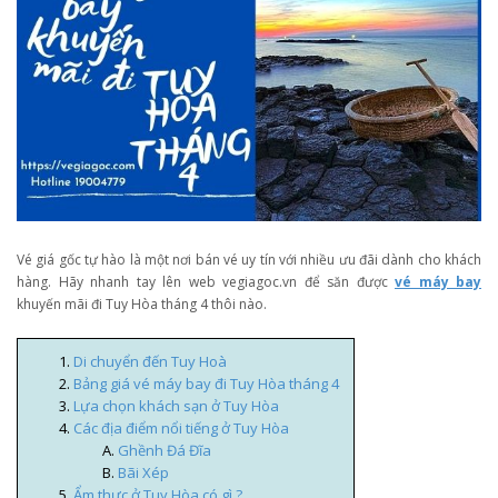
Vé giá gốc tự hào là một nơi bán vé uy tín với nhiều ưu đãi dành cho khách
hàng. Hãy nhanh tay lên web vegiagoc.vn để săn được
vé máy bay
khuyến mãi đi Tuy Hòa tháng 4 thôi nào.
Di chuyển đến Tuy Hoà
Bảng giá vé máy bay đi Tuy Hòa tháng 4
Lựa chọn khách sạn ở Tuy Hòa
Các địa điểm nổi tiếng ở Tuy Hòa
Ghềnh Đá Đĩa
Bãi Xép
Ẩm thực ở Tuy Hòa có gì ?