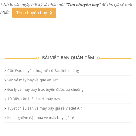
* Nhấn vào ngày bất kỳ và nhấn nút
"Tìm chuyến bay"
để tìm giá vé mới
nhất.
Tìm chuyến bay
BÀI VIẾT BẠN QUÂN TÂM
Côn Đảo huyền thoại về cô Sáu linh thiêng
Săn vé máy bay về quê ăn Tết
Đại lý vé máy bay trực tuyến được ưa chuộng
10 Điều cần biết khi đi máy bay
Tuyệt chiêu săn vé máy bay giá rẻ VietJet Air
Kinh nghiệm đặt mua vé máy bay giá rẻ