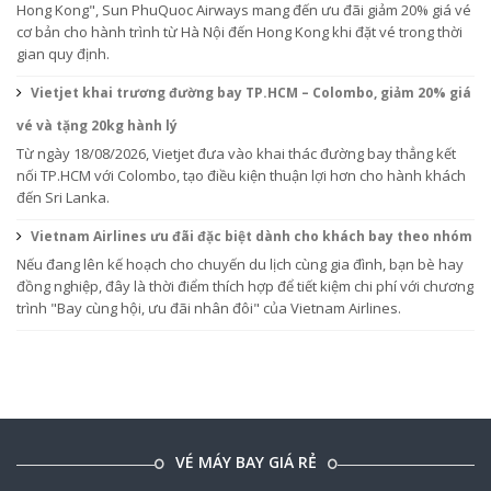
Hong Kong", Sun PhuQuoc Airways mang đến ưu đãi giảm 20% giá vé
cơ bản cho hành trình từ Hà Nội đến Hong Kong khi đặt vé trong thời
gian quy định.
Vietjet khai trương đường bay TP.HCM – Colombo, giảm 20% giá
vé và tặng 20kg hành lý
Từ ngày 18/08/2026, Vietjet đưa vào khai thác đường bay thẳng kết
nối TP.HCM với Colombo, tạo điều kiện thuận lợi hơn cho hành khách
đến Sri Lanka.
Vietnam Airlines ưu đãi đặc biệt dành cho khách bay theo nhóm
Nếu đang lên kế hoạch cho chuyến du lịch cùng gia đình, bạn bè hay
đồng nghiệp, đây là thời điểm thích hợp để tiết kiệm chi phí với chương
trình "Bay cùng hội, ưu đãi nhân đôi" của Vietnam Airlines.
VÉ MÁY BAY GIÁ RẺ