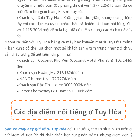
khuyến mãi nếu bạn đặt phòng thì chỉ với 1.377.225đ là bạn đã có
một đêm thư giãn trong Resort này rồi.
▸Khách sạn Sala Tuy Hòa: Không gian thư giãn, khang trang, lộng
lẫy với các dịch vụ uy tín chắc chắn sẽ khiến các bạn hài lòng. Chỉ
với 1.115.300đ một đêm là bạn đã có thể sử dụng các dịch vụ ở đây
rồi.
Ngoài ra, đến với Tuy Hòa bằng vé máy bay khuyến mãi đi Tuy Hòa tháng
4 bạn cũng có thể lựa chọn một số khách sạn ở tầm trung nhưng dịch vụ
vẫn chất lượng để tiết kiệm chi phí như:
▸Khách sạn Coconut Phú Yên (Coconut Hotel Phu Yen): 192.244đ/
đêm
▸ Khách sạn Hoàng My: 218.182đ/ đêm
▸ NANG homestay: 172.727đ/ đêm
▸Khách sạn Đắc Tín Luxury: 3000.000đ/ đêm
▸ Letter’s homestay Le Duan: 153.000đ/ đêm
Các địa điểm nổi tiếng ở Tuy Hòa
Săn vé máy bay giá rẻ đi Tuy Hòa
để tự thưởng cho mình một chuyến đi
tiết kiệm và tiện ích thì chắc chắn bạn cũng nên bỏ túi những điểm đến lý