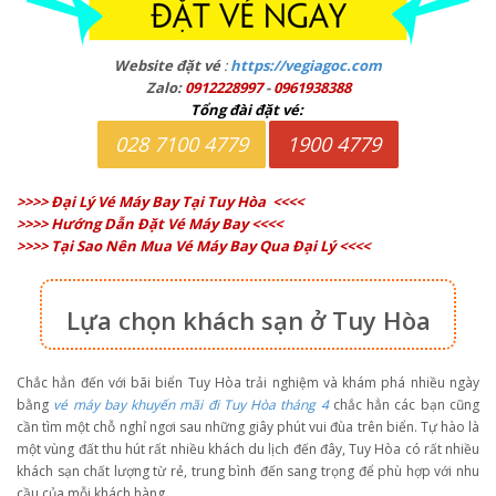
Website đặt vé
:
https://vegiagoc.com
Zalo:
0912228997
-
0961938388
Tổng đài đặt vé:
028 7100 4779
1900 4779
>>>>
Đại Lý Vé Máy Bay Tại Tuy Hòa
<<<<
>>>>
Hướng Dẫn Đặt Vé Máy Bay
<<<<
>>>>
Tại Sao Nên Mua Vé Máy Bay Qua Đại Lý
<<<<
Lựa chọn khách sạn ở Tuy Hòa
Chắc hẳn đến với bãi biển Tuy Hòa trải nghiệm và khám phá nhiều ngày
bằng
vé máy bay khuyến mãi đi Tuy Hòa tháng 4
chắc hẳn các bạn cũng
cần tìm một chỗ nghỉ ngơi sau những giây phút vui đùa trên biển. Tự hào là
một vùng đất thu hút rất nhiều khách du lịch đến đây, Tuy Hòa có rất nhiều
khách sạn chất lượng từ rẻ, trung bình đến sang trọng để phù hợp với nhu
cầu của mỗi khách hàng.