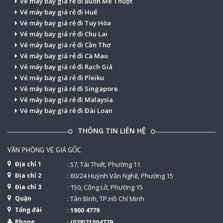
Vé máy bay giá rẻ đi Buôn Mê Thuột
Vé máy bay giá rẻ đi Huế
Vé máy bay giá rẻ đi Tuy Hòa
Vé máy bay giá rẻ đi Chu Lai
Vé máy bay giá rẻ đi Cần Thơ
Vé máy bay giá rẻ đi Cà Mau
Vé máy bay giá rẻ đi Rạch Giá
Vé máy bay giá rẻ đi Pleiku
Vé máy bay giá rẻ đi Singapore
Vé máy bay giá rẻ đi Malaysia
Vé máy bay giá rẻ đi Đài Loan
THÔNG TIN LIÊN HỆ
VĂN PHÒNG VÉ GIÁ GỐC
Địa chỉ 1
: 57, Tái Thiết, Phường 11
Địa chỉ 2
: 60/24 Huỳnh Văn Nghệ, Phường 15
Địa chỉ 3
: 150, Cống Lở, Phường 15
Quận
: Tân Bình, TP.Hồ Chí Minh
Tổng đài
:
1900 4779
Phone
:
(028)71004779