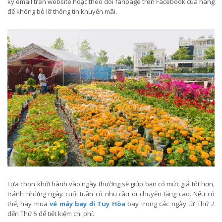
ký email trên website hoặc theo dõi fanpage trên Facebook của hãng
để không bỏ lỡ thông tin khuyến mãi.
Lựa chọn khởi hành vào ngày thường sẽ giúp bạn có mức giá tốt hơn,
tránh những ngày cuối tuần có nhu cầu di chuyển tăng cao. Nếu có
thể, hãy mua
vé máy bay đi Tuy Hòa
bay trong các ngày từ Thứ 2
đến Thứ 5 để tiết kiệm chi phí.