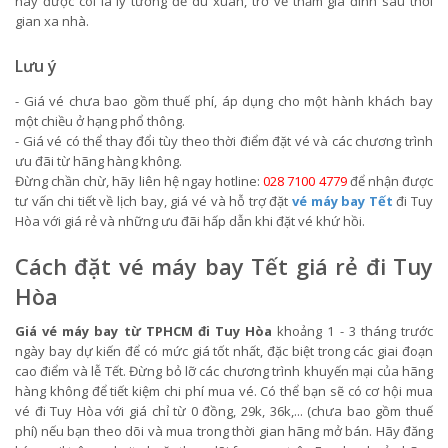
này được coi là lý tưởng để du xuân, trở về thăm gia đình sau thời
gian xa nhà.
Lưu ý
- Giá vé chưa bao gồm thuế phí, áp dụng cho một hành khách bay
một chiều ở hạng phổ thông.
- Giá vé có thể thay đổi tùy theo thời điểm đặt vé và các chương trình
ưu đãi từ hãng hàng không.
Đừng chần chừ, hãy liên hệ ngay hotline:
028 7100 4779
để nhận được
tư vấn chi tiết về lịch bay, giá vé và hỗ trợ đặt
vé máy bay Tết
đi Tuy
Hòa với giá rẻ và những ưu đãi hấp dẫn khi đặt vé khứ hồi.
Cách đặt vé máy bay Tết giá rẻ đi Tuy
Hòa
Giá vé máy bay từ TPHCM đi Tuy Hòa
khoảng 1 - 3 tháng trước
ngày bay dự kiến để có mức giá tốt nhất, đặc biệt trong các giai đoạn
cao điểm và lễ Tết. Đừng bỏ lỡ các chương trình khuyến mại của hãng
hàng không để tiết kiệm chi phí mua vé. Có thể bạn sẽ có cơ hội mua
vé đi Tuy Hòa với giá chỉ từ 0 đồng, 29k, 36k,... (chưa bao gồm thuế
phí) nếu bạn theo dõi và mua trong thời gian hãng mở bán. Hãy đăng