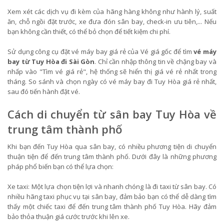
Xem xét các dịch vụ đi kèm của hãng hàng không như hành lý, suất
ăn, chỗ ngồi đặt trước, xe đưa đón sân bay, check-in ưu tiên,... Nếu
bạn không cần thiết, có thể bỏ chọn để tiết kiệm chi phí.
Sử dụng công cụ đặt vé máy bay giá rẻ của Vé giá gốc để tìm
vé máy
bay từ Tuy Hòa đi Sài Gòn
. Chỉ cần nhập thông tin về chặng bay và
nhấp vào "Tìm vé giá rẻ", hệ thống sẽ hiển thị giá vé rẻ nhất trong
tháng. So sánh và chọn ngày có vé máy bay đi Tuy Hòa giá rẻ nhất,
sau đó tiến hành đặt vé.
Cách di chuyển từ sân bay Tuy Hòa về
trung tâm thành phố
Khi bạn đến Tuy Hòa qua sân bay, có nhiều phương tiện di chuyển
thuận tiện để đến trung tâm thành phố. Dưới đây là những phương
pháp phổ biến bạn có thể lựa chọn:
Xe taxi: Một lựa chọn tiện lợi và nhanh chóng là đi taxi từ sân bay. Có
nhiều hãng taxi phục vụ tại sân bay, đảm bảo bạn có thể dễ dàng tìm
thấy một chiếc taxi để đến trung tâm thành phố Tuy Hòa. Hãy đảm
bảo thỏa thuận giá cước trước khi lên xe.