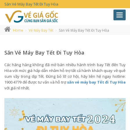
Săn Vé Máy Bay Tết Đi Tuy Hòa
Toggl
navig
Home
Vé Máy Bay Tết
Săn Vé Máy Bay Tết Đi Tuy Hòa
Săn Vé Máy Bay Tết Đi Tuy Hòa
Các hãng hàng không đã mở bán nhiều hành trình bay Tết đến Tuy
Hòa với mức giá hấp dẫn nhằm hỗ trợ tất cả hành khách quay về quê
sum vầy trong dịp Tết. Đừng bỏ lỡ cơ hội, hãy liên hệ ngay hotline:
1900 4779 để được tư vấn và hỗ trợ
săn vé máy bay Tết đi Tuy Hòa
với giá rẻ nhất.