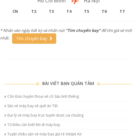
Chặng bay
Hồ Chí Minh
Hà Nội
CN
T2
T3
T4
T5
T6
T7
* Nhấn vào ngày bất kỳ và nhấn nút
"Tìm chuyến bay"
để tìm giá vé mới
nhất.
Tìm chuyến bay
BÀI VIẾT BẠN QUÂN TÂM
Côn Đảo huyền thoại về cô Sáu linh thiêng
Săn vé máy bay về quê ăn Tết
Đại lý vé máy bay trực tuyến được ưa chuộng
10 Điều cần biết khi đi máy bay
Tuyệt chiêu săn vé máy bay giá rẻ VietJet Air