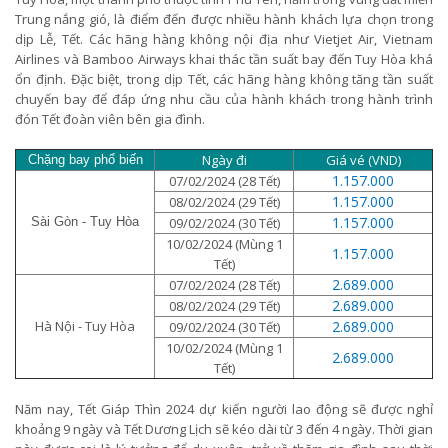
Trung nắng gió, là điểm đến được nhiều hành khách lựa chọn trong
dịp Lễ, Tết. Các hãng hàng không nội địa như Vietjet Air, Vietnam
Airlines và Bamboo Airways khai thác tần suất bay đến Tuy Hòa khá
ổn định. Đặc biệt, trong dịp Tết, các hãng hàng không tăng tần suất
chuyến bay để đáp ứng nhu cầu của hành khách trong hành trình
đón Tết đoàn viên bên gia đình.
Ngày đi
Giá vé (VND)
Chặng bay phổ biến
1.157.000
07/02/2024 (28 Tết)
1.157.000
08/02/2024 (29 Tết)
1.157.000
Sài Gòn - Tuy Hòa
09/02/2024 (30 Tết)
10/02/2024 (Mùng 1
1.157.000
Tết)
2.689.000
07/02/2024 (28 Tết)
2.689.000
08/02/2024 (29 Tết)
Hà Nội - Tuy Hòa
2.689.000
09/02/2024 (30 Tết)
10/02/2024 (Mùng 1
2.689.000
Tết)
Năm nay, Tết Giáp Thìn 2024 dự kiến người lao động sẽ được nghỉ
khoảng 9 ngày và Tết Dương Lịch sẽ kéo dài từ 3 đến 4 ngày. Thời gian