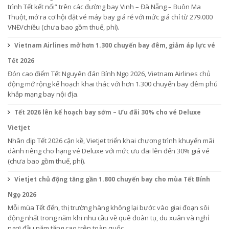
trình Tết kết nối” trên các đường bay Vinh – Đà Nẵng – Buôn Ma
Thuột, mở ra cơ hội đặt vé máy bay giá rẻ với mức giá chỉ từ 279.000
VNĐ/chiều (chưa bao gồm thuế, phí).
Vietnam Airlines mở hơn 1.300 chuyến bay đêm, giảm áp lực vé
Tết 2026
Đón cao điểm Tết Nguyên đán Bính Ngọ 2026, Vietnam Airlines chủ
động mở rộng kế hoạch khai thác với hơn 1.300 chuyến bay đêm phủ
khắp mạng bay nội địa.
Tết 2026 lên kế hoạch bay sớm – Ưu đãi 30% cho vé Deluxe
Vietjet
Nhân dịp Tết 2026 cận kề, Vietjet triển khai chương trình khuyến mãi
dành riêng cho hạng vé Deluxe với mức ưu đãi lên đến 30% giá vé
(chưa bao gồm thuế, phí).
Vietjet chủ động tăng gần 1.800 chuyến bay cho mùa Tết Bính
Ngọ 2026
Mỗi mùa Tết đến, thị trường hàng không lại bước vào giai đoạn sôi
động nhất trong năm khi nhu cầu về quê đoàn tụ, du xuân và nghỉ
ngơi đầu năm tăng cao trên toàn quốc.