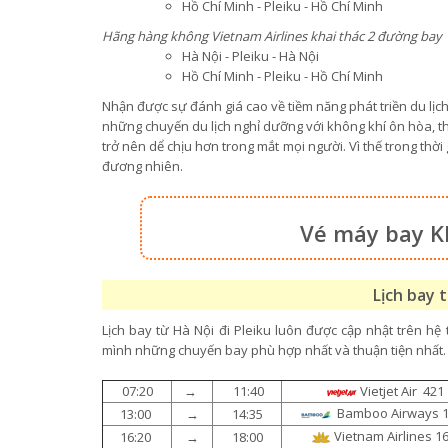
Hồ Chí Minh - Pleiku - Hồ Chí Minh
Hãng hàng không Vietnam Airlines khai thác 2 đường bay
Hà Nội - Pleiku - Hà Nội
Hồ Chí Minh - Pleiku - Hồ Chí Minh
Nhận được sự đánh giá cao về tiềm năng phát triền du lị
những chuyến du lịch nghỉ dưỡng với không khí ôn hòa, 
trở nên dể chịu hơn trong mắt mọi người. Vì thế trong thời
đương nhiên.
Vé máy bay K
Lịch bay t
Lịch bay từ Hà Nội đi Pleiku luôn được cập nhật trên h
mình những chuyến bay phù hợp nhất và thuận tiện nhất
07:20
→
11:40
Vietjet Air 421
Bamboo Airways 
13:00
→
14:35
Vietnam Airlines 1
16:20
→
18:00