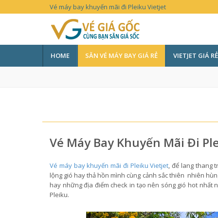
Vé máy bay khuyến mãi đi Pleiku Vietjet
HOME
SĂN VÉ MÁY BAY GIÁ RẺ
VIETJET GIÁ RẺ
Vé Máy Bay Khuyến Mãi Đi Ple
Vé máy bay khuyến mãi đi Pleiku Vietjet
, để lang thang 
lộng gió hay thả hồn mình cùng cảnh sắc thiên nhiên hùng 
hay những địa điểm check in tạo nên sóng gió hot nhất 
Pleiku.