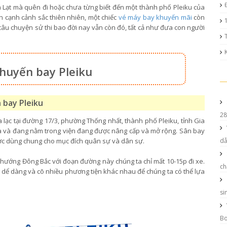
Lạt mà quên đi hoặc chưa từng biết đến một thành phố Pleiku của
n cạnh cảnh sắc thiên nhiên, một chiếc
vé máy bay khuyến mãi
còn
âu chuyện sử thi bao đời nay vẫn còn đó, tất cả như đưa con người
chuyến bay Pleiku
 bay Pleiku
28
 lạc tại đường 17/3, phường Thống nhất, thành phố Pleiku, tỉnh Gia
ta và đang nằm trong viện đang được nâng cấp và mở rộng. Sân bay
ợc dùng chung cho mục đích quân sự và dân sự.
d
hướng Đông Bắc với đoạn đường này chúng ta chỉ mất 10-15p đi xe.
ch
 dể dàng và cõ nhiều phương tiện khác nhau để chúng ta có thể lựa
si
Bo