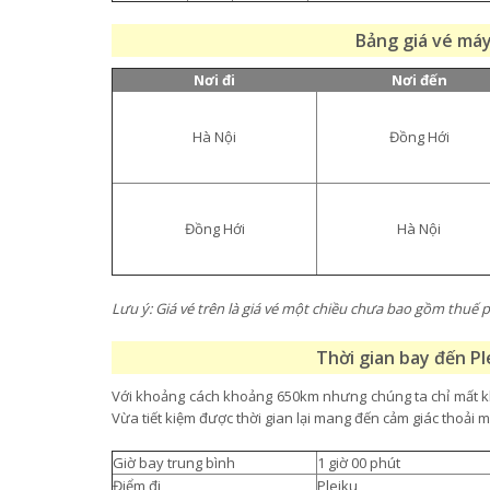
Bảng giá vé máy
Nơi đi
Nơi đến
Hà Nội
Đồng Hới
Đồng Hới
Hà Nội
Lưu ý: Giá vé trên là giá vé một chiều chưa bao gồm thuế ph
Thời gian bay đến Pl
Với khoảng cách khoảng 650km nhưng chúng ta chỉ mất k
Vừa tiết kiệm được thời gian lại mang đến cảm giác thoải m
Giờ bay trung bình
1 giờ 00 phút
Điểm đi
Pleiku