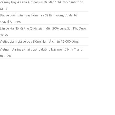
Vé máy bay Asiana Airlines ưu đãi đến 13% cho hành trình
a hè
Đặt vé cuối tuần ngay hôm nay để tận hưởng ưu đãi từ
etravel Airlines
Săn vé Hà Nội đi Phú Quốc giảm đến 30% cùng Sun PhuQuoc
rways
Vietjet giảm giá vé bay Đông Nam Á chỉ từ 19.000 đồng
Vietnam Airlines khai trương đường bay mới từ Nha Trang
m 2026