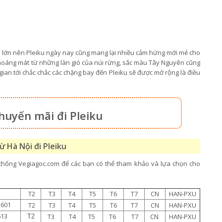
ch lớn nên Pleiku ngày nay cũng mang lại nhiều cảm hứng mới mẻ cho
thoáng mát từ những làn gió của núi rừng, sắc màu Tây Nguyên cũng
 gian tới chắc chắc các chặng bay đến Pleiku sẽ được mở rộng là điều
huyến mãi đi Pleiku
ừ Hà Nội đi Pleiku
ệ thống Vegiagoc.com để các bạn có thể tham khảo và lựa chọn cho
.
T2
T3
T4
T5
T6
T7
CN
HAN-PXU
1601
T2
T3
T4
T5
T6
T7
CN
HAN-PXU
613
T3
T4
T5
T6
T7
CN
HAN-PXU
T2