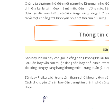
Chúng ta thường nhớ đến một nàng thơ lãng mạn như Đà 
tỉnh Gia Lai lại xinh đẹp mà mỹ miều đến nhường nào. Bê
đưa bạn đến với những vũ điệu cồng chiêng cùng những c
ta về một khoảng trời bình yên như hơi thở của núi rừng.
Thông tin 
Sân
Sân bay Pleiku hay còn gọi là cảng hàng không Pleiku tọa
Lai. Sân bay vẫn còn thuộc dạng sân bay nhỏ của nước 
do Tổng công ty cảng hàng không miền Trung quản lý, đư
Sân bay Pleiku cách trung tâm thành phố khoảng 6km về 
Cách di chuyển từ sân bay đến trung tâm thành phố cũng
chọn.