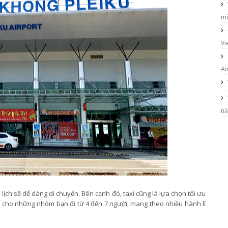
mù
Vi
Ai
nă
ch sẽ dể dàng di chuyển. Bên cạnh đó, taxi cũng là lựa chọn tối ưu
p cho những nhóm bạn đi từ 4 đến 7 người, mang theo nhiều hành lí