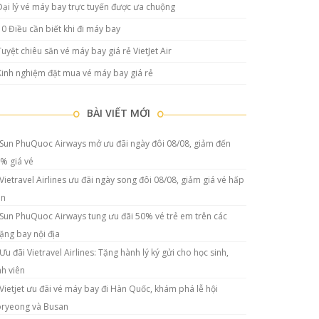
Đại lý vé máy bay trực tuyến được ưa chuộng
10 Điều cần biết khi đi máy bay
Tuyệt chiêu săn vé máy bay giá rẻ VietJet Air
Kinh nghiệm đặt mua vé máy bay giá rẻ
BÀI VIẾT MỚI
Sun PhuQuoc Airways mở ưu đãi ngày đôi 08/08, giảm đến
% giá vé
Vietravel Airlines ưu đãi ngày song đôi 08/08, giảm giá vé hấp
ẫn
Sun PhuQuoc Airways tung ưu đãi 50% vé trẻ em trên các
ặng bay nội địa
Ưu đãi Vietravel Airlines: Tặng hành lý ký gửi cho học sinh,
nh viên
Vietjet ưu đãi vé máy bay đi Hàn Quốc, khám phá lễ hội
ryeong và Busan