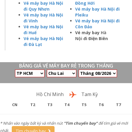
Vé máy bay Hà Nội
Đồng Hới
đi Quy Nhơn
Vé máy bay Hà Nội đi
Vé máy bay Hà Nội
Pleiku
đi Vinh
Vé máy bay Hà Nội đi
Vé máy bay Hà Nội
Côn Đảo
đi Huế
Vé máy bay
Hà
Vé máy bay Hà Nội
Nội
đi Điện Biên
đi Đà Lạt
BẢNG GIÁ VÉ MÁY BAY RẺ TRONG THÁNG
Chặng bay
Hồ Chí Minh
Tam Kỳ
CN
T2
T3
T4
T5
T6
T7
* Nhấn vào ngày bất kỳ và nhấn nút
"Tìm chuyến bay"
để tìm giá vé mới
nhất.
Tìm chuyến bay