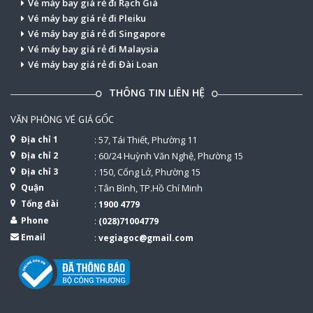
Vé máy bay giá rẻ đi Rạch Giá
Vé máy bay giá rẻ đi Pleiku
Vé máy bay giá rẻ đi Singapore
Vé máy bay giá rẻ đi Malaysia
Vé máy bay giá rẻ đi Đài Loan
THÔNG TIN LIÊN HỆ
VĂN PHÒNG VÉ GIÁ GỐC
Địa chỉ 1
: 57, Tái Thiết, Phường 11
Địa chỉ 2
: 60/24 Huỳnh Văn Nghệ, Phường 15
Địa chỉ 3
: 150, Cống Lở, Phường 15
Quận
: Tân Bình, TP.Hồ Chí Minh
Tổng đài
:
1900 4779
Phone
:
(028)71004779
Email
:
vegiagoc@gmail.com