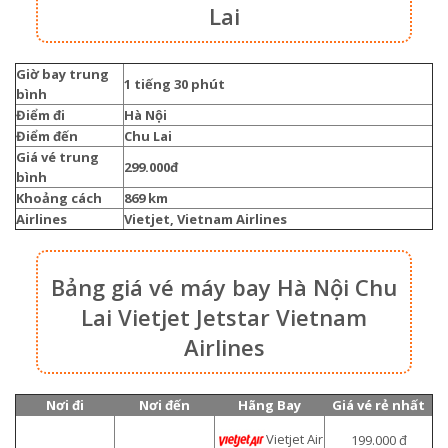
Lai
Giờ bay trung
1 tiếng 30 phút
bình
Điểm đi
Hà Nội
Điểm đến
Chu Lai
Giá vé trung
299.000đ
bình
Khoảng cách
869 km
Airlines
Vietjet, Vietnam Airlines
Bảng giá vé máy bay Hà Nội Chu
Lai Vietjet Jetstar Vietnam
Airlines
Nơi đi
Nơi đến
Hãng Bay
Giá vé rẻ nhất
Vietjet Air
199.000 đ