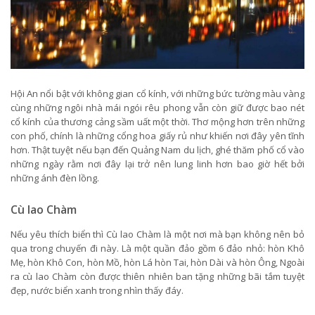
Hội An nổi bật với không gian cổ kính, với những bức tường màu vàng
cùng những ngôi nhà mái ngói rêu phong vẫn còn giữ được bao nét
cổ kính của thương cảng sầm uất một thời. Thơ mộng hơn trên những
con phố, chính là những cổng hoa giấy rủ như khiến nơi đây yên tĩnh
hơn. Thật tuyệt nếu bạn đến Quảng Nam du lịch, ghé thăm phố cổ vào
những ngày rằm nơi đây lại trở nên lung linh hơn bao giờ hết bởi
những ánh đèn lồng.
Cù lao Chàm
Nếu yêu thích biển thì Cù lao Chàm là một nơi mà bạn không nên bỏ
qua trong chuyến đi này. Là một quần đảo gồm 6 đảo nhỏ: hòn Khô
Mẹ, hòn Khô Con, hòn Mồ, hòn Lá hòn Tai, hòn Dài và hòn Ông, Ngoài
ra cù lao Chàm còn được thiên nhiên ban tặng những bãi tắm tuyệt
đẹp, nước biển xanh trong nhìn thấy đáy.