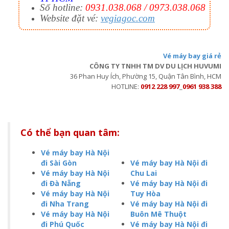
Số hotline:
0931.038.068 / 0973.038.068
Website đặt vé:
vegiagoc.com
Vé máy bay giá rẻ
CÔNG TY TNHH TM DV DU LỊCH HUVUMI
36 Phan Huy Ích, Phường 15, Quận Tân Bình, HCM
HOTLINE:
0912 228 997
_
0961 938 388
Có thể bạn quan tâm:
Vé máy bay Hà Nội
đi Sài Gòn
Vé máy bay Hà Nội đi
Vé máy bay Hà Nội
Chu Lai
đi Đà Nẵng
Vé máy bay Hà Nội đi
Vé máy bay Hà Nội
Tuy Hòa
đi Nha Trang
Vé máy bay Hà Nội đi
Vé máy bay Hà Nội
Buôn Mê Thuột
đi Phú Quốc
Vé máy bay Hà Nội đi