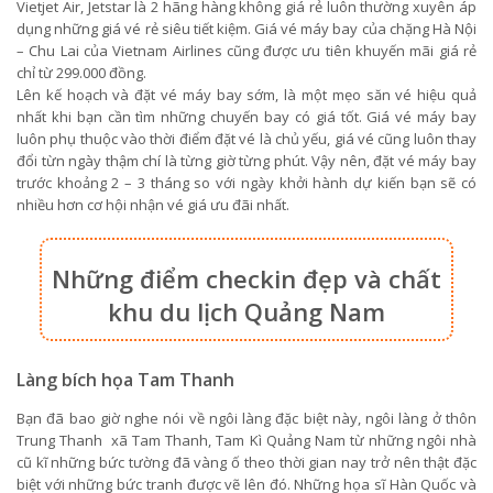
Vietjet Air, Jetstar là 2 hãng hàng không giá rẻ luôn thường xuyên áp
dụng những giá vé rẻ siêu tiết kiệm. Giá vé máy bay của chặng Hà Nội
– Chu Lai của Vietnam Airlines cũng được ưu tiên khuyến mãi giá rẻ
chỉ từ 299.000 đồng.
Lên kế hoạch và đặt vé máy bay sớm, là một mẹo săn vé hiệu quả
nhất khi bạn cần tìm những chuyến bay có giá tốt. Giá vé máy bay
luôn phụ thuộc vào thời điểm đặt vé là chủ yếu, giá vé cũng luôn thay
đổi từn ngày thậm chí là từng giờ từng phút. Vậy nên, đặt vé máy bay
trước khoảng 2 – 3 tháng so với ngày khởi hành dự kiến bạn sẽ có
nhiều hơn cơ hội nhận vé giá ưu đãi nhất.
Những điểm checkin đẹp và chất
khu du lịch Quảng Nam
Làng bích họa Tam Thanh
Bạn đã bao giờ nghe nói về ngôi làng đặc biệt này, ngôi làng ở thôn
Trung Thanh xã Tam Thanh, Tam Kì Quảng Nam từ những ngôi nhà
cũ kĩ những bức tường đã vàng ố theo thời gian nay trở nên thật đặc
biệt với những bức tranh được vẽ lên đó. Những họa sĩ Hàn Quốc và