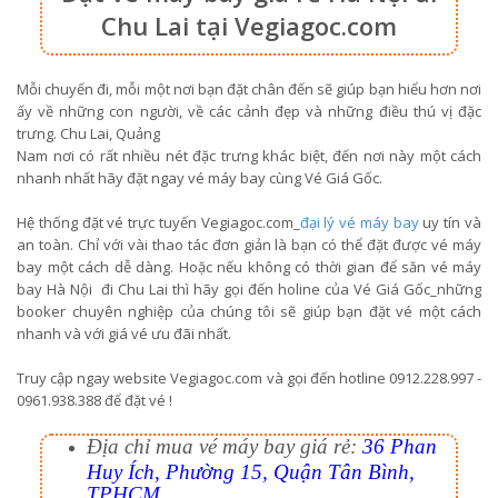
Chu Lai tại Vegiagoc.com
Mỗi chuyến đi, mỗi một nơi bạn đặt chân đến sẽ giúp bạn hiểu hơn nơi
ấy về những con người, về các cảnh đẹp và những điều thú vị đặc
trưng. Chu Lai, Quảng
Nam nơi có rất nhiều nét đặc trưng khác biệt, đến nơi này một cách
nhanh nhất hãy đặt ngay vé máy bay cùng Vé Giá Gốc.
Hệ thống đặt vé trực tuyến Vegiagoc.com_
đại lý vé máy bay
uy tín và
an toàn. Chỉ với vài thao tác đơn giản là bạn có thể đặt được vé máy
bay một cách dễ dàng. Hoặc nếu không có thời gian để săn vé máy
bay Hà Nội đi Chu Lai thì hãy gọi đến holine của Vé Giá Gốc_những
booker chuyên nghiệp của chúng tôi sẽ giúp bạn đặt vé một cách
nhanh và với giá vé ưu đãi nhất.
Truy cập ngay website Vegiagoc.com và gọi đến hotline 0912.228.997 -
0961.938.388 để đặt vé !
Địa chỉ mua vé máy bay giá rẻ:
36 Phan
Huy Ích, Phường 15, Quận Tân Bình,
TPHCM