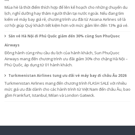
Mùa hè là thời điểm thích hợp để lên kế hoạch cho những chuyến du
lịch, nghỉ dưỡng hay thăm người thân tại nước ngoài. Nếu đang tìm
kiếm vé máy bay giá rẻ, chương trình ưu đãi từ Asiana Airlines sẽ là
cơ hội giúp Quý khách tiết kiệm hơn với mức giảm lên đến 13% giá vé.
Săn vé Hà Nội đi Phú Quốc giảm đến 30% cùng Sun PhuQuoc
Airways
Đồng hành cùng nhu cầu du lịch của hành khách, Sun PhuQuoc
Airways mang đến chương trình ưu đãi giảm 30% cho chặng Hà Nội –
Phú Quốc, áp dụng từ 01 hành khách.
Turkmenistan Airlines tung ưu đãi vé máy bay đi châu Âu 2026
Turkmenistan Airlines mang đến chương trình FLASH SALE với nhiều
mức giá ưu đãi dành cho các hành trình từ Việt Nam đến châu Âu, bao
gồm Frankfurt, Istanbul, Milan và London Gatwick.