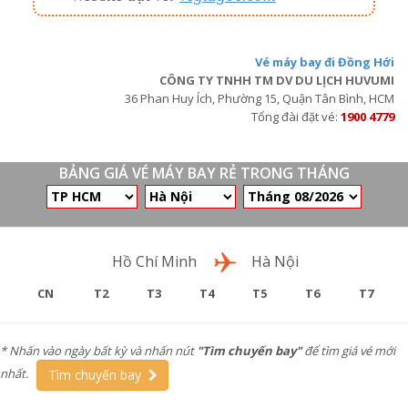
Vé máy bay đi Đồng Hới
CÔNG TY TNHH TM DV DU LỊCH HUVUMI
36 Phan Huy Ích, Phường 15, Quận Tân Bình, HCM
Tổng đài đặt vé:
1900 4779
BẢNG GIÁ VÉ MÁY BAY RẺ TRONG THÁNG
Chặng bay
Hồ Chí Minh
Hà Nội
CN
T2
T3
T4
T5
T6
T7
* Nhấn vào ngày bất kỳ và nhấn nút
"Tìm chuyến bay"
để tìm giá vé mới
nhất.
Tìm chuyến bay