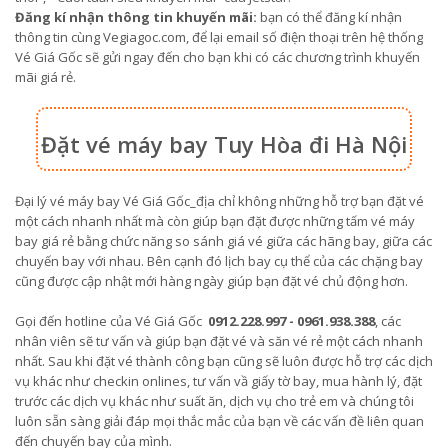
Đăng kí nhận thông tin khuyến mãi:
bạn có thể đăng kí nhận
thông tin cùng Vegiagoc.com, để lại email số điện thoại trên hệ thống
Vé Giá Gốc sẽ gửi ngay đến cho bạn khi có các chương trình khuyến
mãi giá rẻ.
Đặt vé máy bay Tuy Hòa đi Hà Nội
Đại lý vé máy bay Vé Giá Gốc_địa chỉ không những hỗ trợ bạn đặt vé
một cách nhanh nhất mà còn giúp bạn đặt được những tấm vé máy
bay giá rẻ bằng chức năng so sánh giá vé giữa các hãng bay, giữa các
chuyến bay với nhau. Bên cạnh đó lịch bay cụ thể của các chặng bay
cũng được cập nhật mới hàng ngày giúp bạn đặt vé chủ động hơn.
Gọi đến hotline của Vé Giá Gốc
0912.228.997 - 0961.938.388
, các
nhân viên sẽ tư vấn và giúp bạn đặt vé và săn vé rẻ một cách nhanh
nhất. Sau khi đặt vé thành công bạn cũng sẽ luôn được hỗ trợ các dịch
vụ khác như checkin onlines, tư vấn vầ giấy tờ bay, mua hành lý, đặt
trước các dịch vụ khác như suất ăn, dịch vụ cho trẻ em và chúng tôi
luôn sẵn sàng giải đáp mọi thắc mắc của bạn về các vấn đề liên quan
đến chuyến bay của mình.