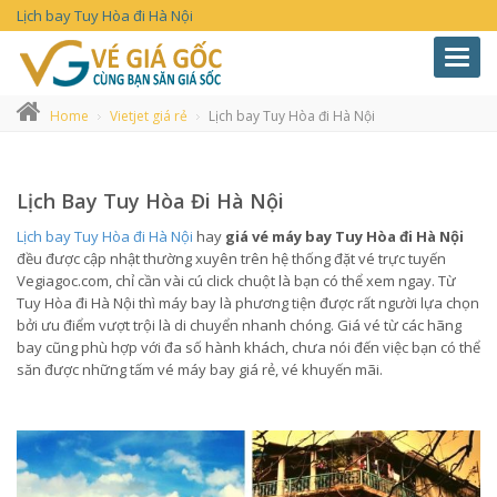
Lịch bay Tuy Hòa đi Hà Nội
Toggl
navig
Home
Vietjet giá rẻ
Lịch bay Tuy Hòa đi Hà Nội
Lịch Bay Tuy Hòa Đi Hà Nội
Lịch bay Tuy Hòa đi Hà Nội
hay
giá vé máy bay Tuy Hòa đi Hà Nội
đều được cập nhật thường xuyên trên hệ thống đặt vé trực tuyến
Vegiagoc.com, chỉ cần vài cú click chuột là bạn có thể xem ngay. Từ
Tuy Hòa đi Hà Nội thì máy bay là phương tiện được rất người lựa chọn
bởi ưu điểm vượt trội là di chuyển nhanh chóng. Giá vé từ các hãng
bay cũng phù hợp với đa số hành khách, chưa nói đến việc bạn có thể
săn được những tấm vé máy bay giá rẻ, vé khuyến mãi.