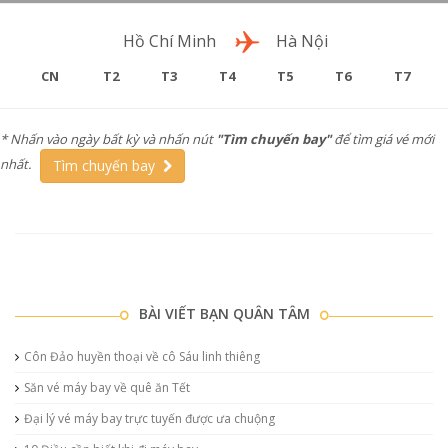
Chặng bay
Hồ Chí Minh
Hà Nội
CN
T2
T3
T4
T5
T6
T7
* Nhấn vào ngày bất kỳ và nhấn nút
"Tìm chuyến bay"
để tìm giá vé mới
nhất.
Tìm chuyến bay
BÀI VIẾT BẠN QUÂN TÂM
Côn Đảo huyền thoại về cô Sáu linh thiêng
Săn vé máy bay về quê ăn Tết
Đại lý vé máy bay trực tuyến được ưa chuộng