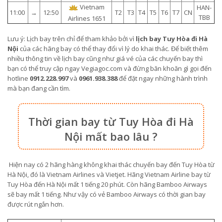
Vietnam
HAN-
11:00
→
12:50
T2
T3
T4
T5
T6
T7
CN
TBB
Airlines 1651
Lưu ý: Lịch bay trên chỉ để tham khảo bởi vì
lịch bay Tuy Hòa đi Hà
Nội
của các hãng bay có thể thay đổi vì lý do khai thác. Để biết thêm
nhiều thông tin về lịch bay cũng như giá vé của các chuyến bay thì
bạn có thể truy cập ngay Vegiagoc.com và đừng băn khoăn gì gọi đến
hotline
0912.228.997
và
0961.938.388
để đặt ngay những hành trình
mà bạn đang cần tìm.
Thời gian bay từ Tuy Hòa đi Hà
Nội mất bao lâu ?
Hiện nay có 2 hãng hàng không khai thác chuyến bay đến Tuy Hòa từ
Hà Nội, đó là Vietnam Airlines và Vietjet. Hãng Vietnam Airline bay từ
Tuy Hòa đến Hà Nội mất 1 tiếng 20 phút. Còn hãng Bamboo Airways
sẽ bay mất 1 tiếng. Như vậy có vẻ Bamboo Airways có thời gian bay
được rút ngắn hơn.