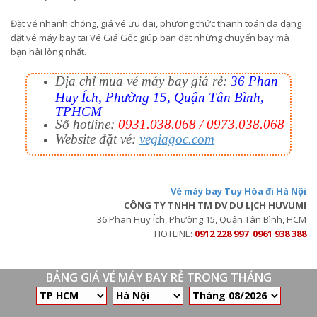
Đặt vé nhanh chóng, giá vé ưu đãi, phương thức thanh toán đa dạng
đặt vé máy bay tại Vé Giá Gốc giúp bạn đặt những chuyến bay mà
bạn hài lòng nhất.
Địa chỉ mua vé máy bay giá rẻ:
36 Phan
Huy Ích, Phường 15, Quận Tân Bình,
TPHCM
Số hotline:
0931.038.068 / 0973.038.068
Website đặt vé:
vegiagoc.com
Vé máy bay Tuy Hòa đi Hà Nội
CÔNG TY TNHH TM DV DU LỊCH HUVUMI
36 Phan Huy Ích, Phường 15, Quận Tân Bình, HCM
HOTLINE:
0912 228 997
_
0961 938 388
BẢNG GIÁ VÉ MÁY BAY RẺ TRONG THÁNG