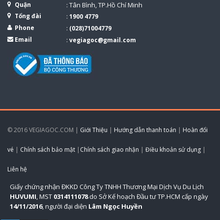
Quận
: Tân Bình, TP.Hồ Chí Minh
Tổng đài
:
1900 4779
Phone
:
(028)71004779
Email
:
vegiagoc@gmail.com
© 2016 VEGIAGOC.COM |
Giới Thiệu
|
Hướng dẫn thanh toán
|
Hoàn đổi
vé
|
Chính sách bảo mật
|
Chính sách giao nhận
|
Điều khoản sử dụng
|
Liên hệ
Giấy chứng nhận ĐKKD Công Ty TNHH Thương Mại Dịch Vụ Du Lịch
HUVUMI
, MST
0314111078
do Sở Kế hoạch Đầu tư TP.HCM cấp ngày
14/11/2016
, người đại diện
Lâm Ngọc Huyền