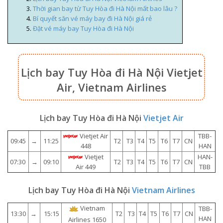
Thời gian bay từ Tuy Hòa đi Hà Nội mất bao lâu ?
Bí quyết săn vé máy bay đi Hà Nội giá rẻ
Đặt vé máy bay Tuy Hòa đi Hà Nội
Lịch bay Tuy Hòa đi Hà Nội
Vietjet
Air,
Vietnam Airlines
Lịch bay Tuy Hòa đi Hà Nội
Vietjet Air
Vietjet Air
TBB-
09:45
→
11:25
T2
T3
T4
T5
T6
T7
CN
HAN
448
Vietjet
HAN-
07:30
→
09:10
T2
T3
T4
T5
T6
T7
CN
TBB
Air 449
Lịch bay Tuy Hòa đi Hà Nội
Vietnam Airlines
Vietnam
TBB-
13:30
→
15:15
T2
T3
T4
T5
T6
T7
CN
HAN
Airlines 1650