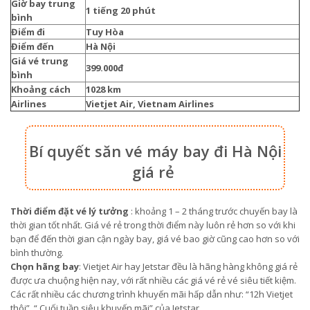
Giờ bay trung
1 tiếng 20 phút
bình
Điểm đi
Tuy Hòa
Điểm đến
Hà Nội
Giá vé trung
399.000đ
bình
Khoảng cách
1028 km
Airlines
Vietjet Air, Vietnam Airlines
Bí quyết săn vé máy bay đi Hà Nội
giá rẻ
Thời điểm đặt vé lý tưởng
: khoảng 1 – 2 tháng trước chuyến bay là
thời gian tốt nhất. Giá vé rẻ trong thời điểm này luôn rẻ hơn so với khi
bạn để đến thời gian cận ngày bay, giá vé bao giờ cũng cao hơn so với
bình thường.
Chọn hãng bay
: Vietjet Air hay Jetstar đều là hãng hàng không giá rẻ
được ưa chuộng hiện nay, với rất nhiều các giá vé rẻ vé siêu tiết kiệm.
Các rất nhiều các chương trình khuyến mãi hấp dẫn như: “12h Vietjet
thôi”, “ Cuối tuần siêu khuyến mãi” của Jetstar.