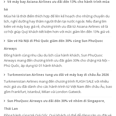
Vé máy bay Asiana Airlines ưu đãi đến 13% cho hành trình mùa
hè
Mùa hè là thời điểm thích hợp để lên kế hoạch cho những chuyến du
lịch, nghỉ dưỡng hay thăm người thân tại nước ngoài. Nếu đang tìm
kiếm vé máy bay giá rẻ, chương trình ưu đãi từ Asiana Airlines sẽ là
cơ hội giúp Quý khách tiết kiệm hơn với mức giảm lên đến 13% giá vé.
Săn vé Hà Nội đi Phú Quốc giảm đến 30% cùng Sun PhuQuoc
Airways
Đồng hành cùng nhu cầu du lịch của hành khách, Sun PhuQuoc
Airways mang đến chương trình ưu đãi giảm 30% cho chặng Hà Nội –
Phú Quốc, áp dụng từ 01 hành khách.
Turkmenistan Airlines tung ưu đãi vé máy bay đi châu Âu 2026
Turkmenistan Airlines mang đến chương trình FLASH SALE với nhiều
mức giá ưu đãi dành cho các hành trình từ Việt Nam đến châu Âu, bao
gồm Frankfurt, Istanbul, Milan và London Gatwick.
Sun PhuQuoc Airways ưu đãi đến 30% vé nhóm đi Singapore,
Thái Lan
Đồng hành cùng Vé Giá Gốc, Quý khách có thể dễ dàng săn ưu đãi vé