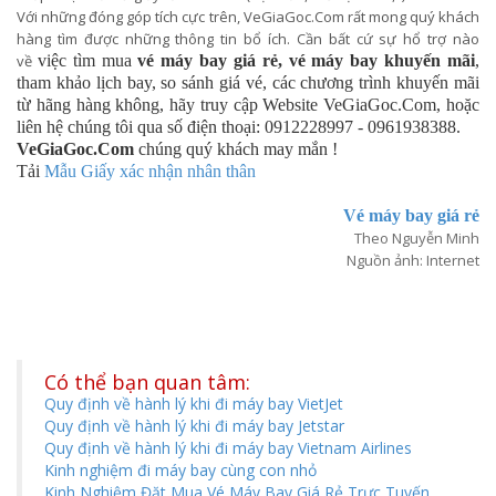
Với những đóng góp tích cực trên, VeGiaGoc.Com rất mong quý khách
hàng tìm được những thông tin bổ ích. Cần bất cứ sự hổ trợ nào
về
việc tìm mua
vé máy bay giá rẻ, vé máy bay khuyến mãi
,
tham khảo lịch bay, so sánh giá vé, các chương trình khuyến mãi
từ hãng hàng không, hãy truy cập Website VeGiaGoc.Com, hoặc
liên hệ chúng tôi qua số điện thoại: 0912228997 - 0961938388.
VeGiaGoc.Com
chúng quý khách may mắn !
Tải
Mẫu Giấy xác nhận nhân thân
Vé máy bay giá rẻ
Theo Nguyễn Minh
Nguồn ảnh: Internet
Có thể bạn quan tâm:
Quy định về hành lý khi đi máy bay VietJet
Quy định về hành lý khi đi máy bay Jetstar
Quy định về hành lý khi đi máy bay Vietnam Airlines
Kinh nghiệm đi máy bay cùng con nhỏ
Kinh Nghiệm Đặt Mua Vé Máy Bay Giá Rẻ Trực Tuyến