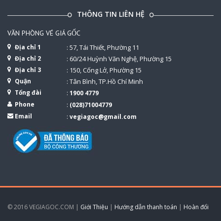
THÔNG TIN LIÊN HỆ
VĂN PHÒNG VÉ GIÁ GỐC
Địa chỉ 1
: 57, Tái Thiết, Phường 11
Địa chỉ 2
: 60/24 Huỳnh Văn Nghệ, Phường 15
Địa chỉ 3
: 150, Cống Lở, Phường 15
Quận
: Tân Bình, TP.Hồ Chí Minh
Tổng đài
:
1900 4779
Phone
:
(028)71004779
Email
:
vegiagoc@gmail.com
© 2016 VEGIAGOC.COM |
Giới Thiệu
|
Hướng dẫn thanh toán
|
Hoàn đổi