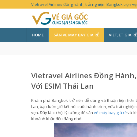
Vietravel Airlines đồng hành, trải nghiệm Bangkok trọn vẹ
HOME
SĂN VÉ MÁY BAY GIÁ RẺ
VIETJET GIÁ RẺ
Vietravel Airlines Đồng Hành
Với ESIM Thái Lan
Khám phá Bangkok trở nên dễ dàng và thuận tiện hơn bao
Lan, bạn luôn giữ kết nối suốt hành trình, vừa trải nghi
vẹn. Đây là cơ hội lý tưởng để săn
vé máy bay giá rẻ
và kh
khoảnh khắc đều đáng nhớ.