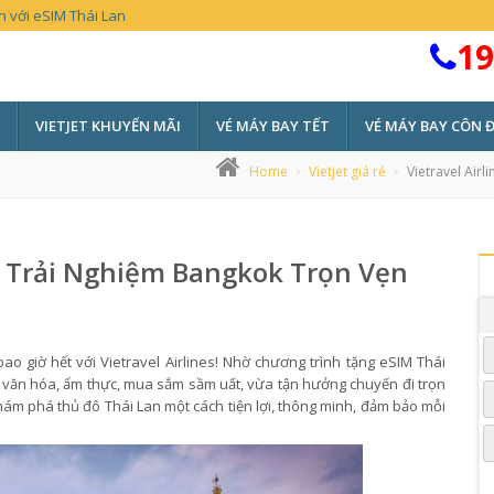
n với eSIM Thái Lan
19
VIETJET KHUYẾN MÃI
VÉ MÁY BAY TẾT
VÉ MÁY BAY CÔN 
Home
Vietjet giá rẻ
Vietravel Airl
, Trải Nghiệm Bangkok Trọn Vẹn
 giờ hết với Vietravel Airlines! Nhờ chương trình tặng eSIM Thái
ệm văn hóa, ẩm thực, mua sắm sầm uất, vừa tận hưởng chuyến đi trọn
ám phá thủ đô Thái Lan một cách tiện lợi, thông minh, đảm bảo mỗi