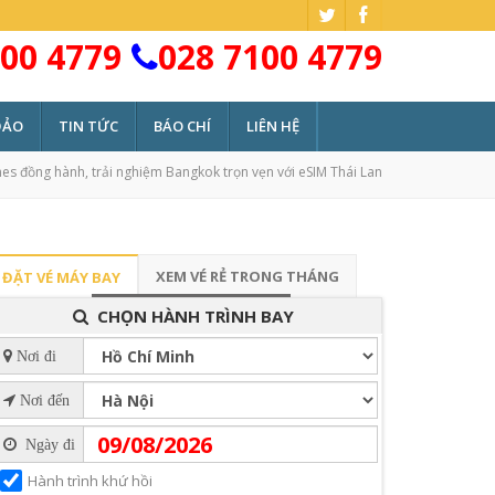
00 4779
028 7100 4779
ĐẢO
TIN TỨC
BÁO CHÍ
LIÊN HỆ
ines đồng hành, trải nghiệm Bangkok trọn vẹn với eSIM Thái Lan
XEM VÉ RẺ TRONG THÁNG
ĐẶT VÉ MÁY BAY
CHỌN HÀNH TRÌNH BAY
Nơi đi
Nơi đến
Ngày đi
Hành trình khứ hồi