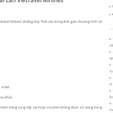
i Lan Vietravel Airlines
avel Airlines đường bay Thái Lan trong thời gian chương trình sẽ
d
đế
Su
tế
r eSIM.
 vụ khác.
Bo
in khách hàng cung cấp sai hoặc voucher không được sử dụng trong
Vi