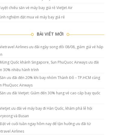
Tuyệt chiêu săn vé máy bay giá rẻ VietJet Air
Kinh nghiệm đặt mua vé máy bay giá rẻ
BÀI VIẾT MỚI
Vietravel Airlines ưu đãi ngày song đôi 08/08, giảm giá vé hấp
ẫn
Mừng Quốc khánh Singapore, Sun PhuQuoc Airways ưu đãi
n 30% nhiều hành trình
Săn ưu đãi đến 20% khi bay nhóm Thành Đô – TP.HCM cùng
n PhuQuoc Airways
Săn ưu đãi Vietjet: Giảm đến 30% hạng vé cao cấp bay quốc
Vietjet ưu đãi vé máy bay đi Hàn Quốc, khám phá lễ hội
ryeong và Busan
Đặt vé cuối tuần ngay hôm nay để tận hưởng ưu đãi từ
etravel Airlines