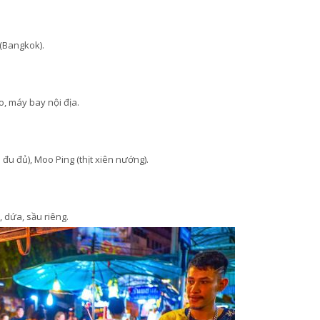
 (Bangkok).
o, máy bay nội địa.
u đủ), Moo Ping (thịt xiên nướng).
, dứa, sầu riêng.