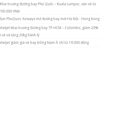
Khai trương đường bay Phú Quốc – Kuala Lumpur, săn vé từ
700.000 VNĐ
Sun PhuQuoc Airways mở đường bay mới Hà Nội - Hong Kong
Vietjet khai trương đường bay TP.HCM – Colombo, giảm 20%
á vé và tặng 20kg hành lý
Vietjet giảm giá vé bay Đông Nam Á chỉ từ 19.000 đồng