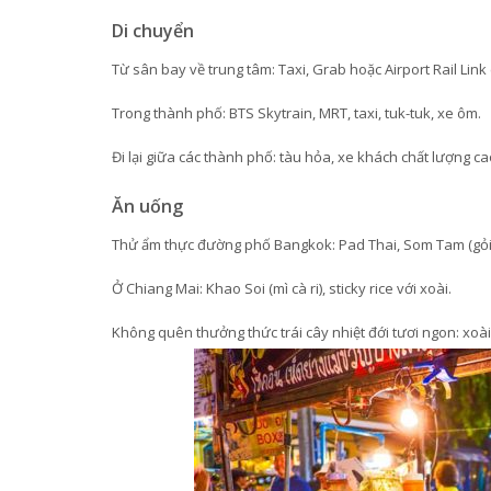
Di chuyển
Từ sân bay về trung tâm: Taxi, Grab hoặc Airport Rail Link
Trong thành phố: BTS Skytrain, MRT, taxi, tuk-tuk, xe ôm.
Đi lại giữa các thành phố: tàu hỏa, xe khách chất lượng ca
Ăn uống
Thử ẩm thực đường phố Bangkok: Pad Thai, Som Tam (gỏi đ
Ở Chiang Mai: Khao Soi (mì cà ri), sticky rice với xoài.
Không quên thưởng thức trái cây nhiệt đới tươi ngon: xoài