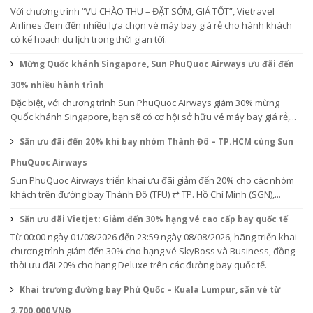
Với chương trình “VU CHÀO THU – ĐẶT SỚM, GIÁ TỐT”, Vietravel
Airlines đem đến nhiều lựa chọn vé máy bay giá rẻ cho hành khách
có kế hoạch du lịch trong thời gian tới.
Mừng Quốc khánh Singapore, Sun PhuQuoc Airways ưu đãi đến
30% nhiều hành trình
Đặc biệt, với chương trình Sun PhuQuoc Airways giảm 30% mừng
Quốc khánh Singapore, bạn sẽ có cơ hội sở hữu vé máy bay giá rẻ,...
Săn ưu đãi đến 20% khi bay nhóm Thành Đô – TP.HCM cùng Sun
PhuQuoc Airways
Sun PhuQuoc Airways triển khai ưu đãi giảm đến 20% cho các nhóm
khách trên đường bay Thành Đô (TFU) ⇄ TP. Hồ Chí Minh (SGN),...
Săn ưu đãi Vietjet: Giảm đến 30% hạng vé cao cấp bay quốc tế
Từ 00:00 ngày 01/08/2026 đến 23:59 ngày 08/08/2026, hãng triển khai
chương trình giảm đến 30% cho hạng vé SkyBoss và Business, đồng
thời ưu đãi 20% cho hạng Deluxe trên các đường bay quốc tế.
Khai trương đường bay Phú Quốc – Kuala Lumpur, săn vé từ
2.700.000 VNĐ