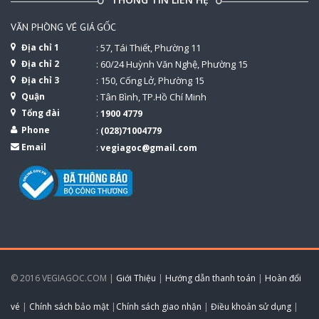
VĂN PHÒNG VÉ GIÁ GỐC
Địa chỉ 1
: 57, Tái Thiết, Phường 11
Địa chỉ 2
: 60/24 Huỳnh Văn Nghệ, Phường 15
Địa chỉ 3
: 150, Cống Lở, Phường 15
Quận
: Tân Bình, TP.Hồ Chí Minh
Tổng đài
:
1900 4779
Phone
:
(028)71004779
Email
:
vegiagoc@gmail.com
© 2016 VEGIAGOC.COM |
Giới Thiệu
|
Hướng dẫn thanh toán
|
Hoàn đổi
vé
|
Chính sách bảo mật
|
Chính sách giao nhận
|
Điều khoản sử dụng
|