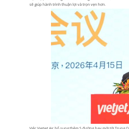
sẽ giúp hành trình thuận lợi và trọn vẹn hơn.
Việc Vietjet Air bổ sung thêm 5 đường bay mới tới Trung