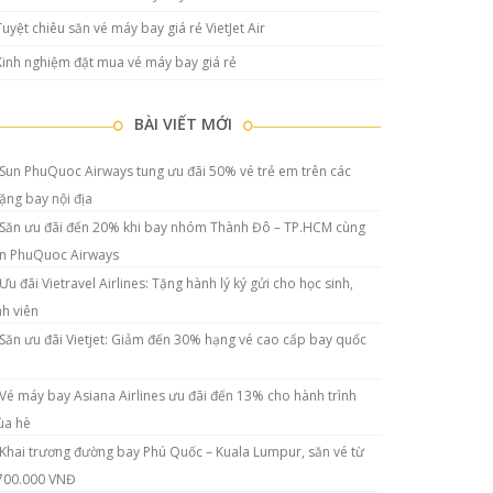
Tuyệt chiêu săn vé máy bay giá rẻ VietJet Air
Kinh nghiệm đặt mua vé máy bay giá rẻ
BÀI VIẾT MỚI
Sun PhuQuoc Airways tung ưu đãi 50% vé trẻ em trên các
ặng bay nội địa
Săn ưu đãi đến 20% khi bay nhóm Thành Đô – TP.HCM cùng
n PhuQuoc Airways
Ưu đãi Vietravel Airlines: Tặng hành lý ký gửi cho học sinh,
nh viên
Săn ưu đãi Vietjet: Giảm đến 30% hạng vé cao cấp bay quốc
Vé máy bay Asiana Airlines ưu đãi đến 13% cho hành trình
a hè
Khai trương đường bay Phú Quốc – Kuala Lumpur, săn vé từ
700.000 VNĐ