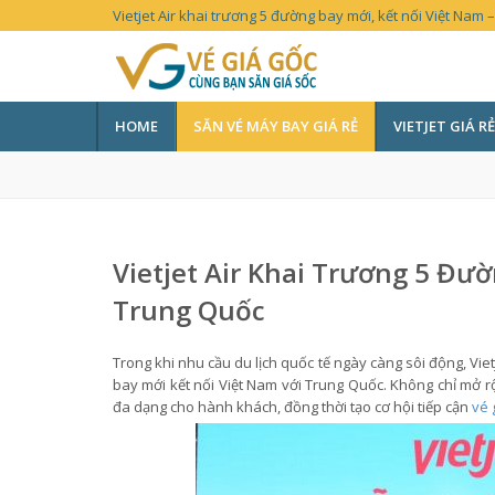
Vietjet Air khai trương 5 đường bay mới, kết nối Việt Nam
HOME
SĂN VÉ MÁY BAY GIÁ RẺ
VIETJET GIÁ RẺ
Vietjet Air Khai Trương 5 Đườ
Trung Quốc
Trong khi nhu cầu du lịch quốc tế ngày càng sôi động, Viet
bay mới kết nối Việt Nam với Trung Quốc. Không chỉ mở 
đa dạng cho hành khách, đồng thời tạo cơ hội tiếp cận
vé 