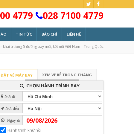
00 4779
028 7100 4779
ĐẢO
TIN TỨC
BÁO CHÍ
LIÊN HỆ
Air khai trương 5 đường bay mới, kết nối Việt Nam – Trung Quốc
XEM VÉ RẺ TRONG THÁNG
ĐẶT VÉ MÁY BAY
CHỌN HÀNH TRÌNH BAY
Nơi đi
Nơi đến
Ngày đi
Hành trình khứ hồi