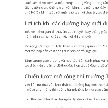
Quế Lâm được xem là một trong những vùng phong cảnh 
Giang uốn lượn. Không gian yên bình, thơ mộng nơi đây 
phố Hồ Chí Minh giúp rút ngắn thời gian di chuyển, tạo đ
Lợi ích khi các đường bay mới đ
Tiết kiệm thời gian di chuyển: Các chuyến bay thẳng giú
hành trình và hạn chế sự mệt mỏi khi di chuyển.
Mở rộng lựa chọn du lịch: Thay vì chỉ xoay quanh nhữn
mới mẻ, hấp dẫn và ít đông đúc hơn để trải nghiệm.
Tăng cường giao thương và hợp tác: Bên cạnh phục vụ n
tạo điều kiện thuận lợi để thúc đẩy hợp tác và đầu tư giữ
Chiến lược mở rộng thị trường T
Việc liên tục đưa vào khai thác các đường bay mới cho thấy
– một trong những thị trường hàng không lớn và giàu tiềm
Sau thời gian khai thác, hãng đã đạt được nhiều kết quả đ