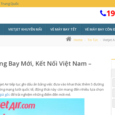
 – Trung Quốc
19
VIETJET KHUYẾN MÃI
VÉ MÁY BAY TẾT
VÉ MÁY BAY CÔN 
Home
Tin Tức
Vietjet 
ng Bay Mới, Kết Nối Việt Nam –
jet Air tiếp tục ghi dấu ấn bằng việc đưa vào khai thác thêm 5 đường
rộng mạng lưới quốc tế, động thái này còn mang đến nhiều lựa chọn
giá gốc
để trải nghiệm những điểm đến mới mẻ.