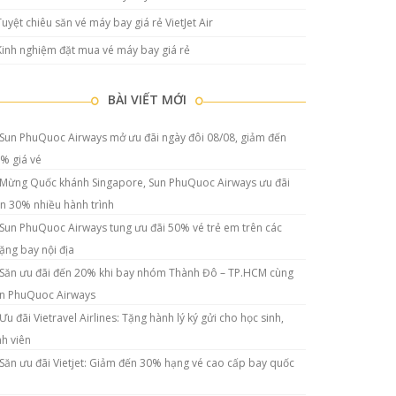
Tuyệt chiêu săn vé máy bay giá rẻ VietJet Air
Kinh nghiệm đặt mua vé máy bay giá rẻ
BÀI VIẾT MỚI
Sun PhuQuoc Airways mở ưu đãi ngày đôi 08/08, giảm đến
% giá vé
Mừng Quốc khánh Singapore, Sun PhuQuoc Airways ưu đãi
n 30% nhiều hành trình
Sun PhuQuoc Airways tung ưu đãi 50% vé trẻ em trên các
ặng bay nội địa
Săn ưu đãi đến 20% khi bay nhóm Thành Đô – TP.HCM cùng
n PhuQuoc Airways
Ưu đãi Vietravel Airlines: Tặng hành lý ký gửi cho học sinh,
nh viên
Săn ưu đãi Vietjet: Giảm đến 30% hạng vé cao cấp bay quốc