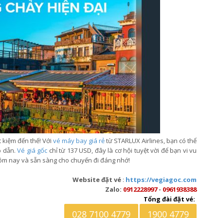
 kiệm đến thế! Với
vé máy bay giá rẻ
từ STARLUX Airlines, bạn có thể
p dẫn.
Vé giá gốc
chỉ từ 137 USD, đây là cơ hội tuyệt vời để bạn vi vu
hôm nay và sẵn sàng cho chuyến đi đáng nhớ!
Website đặt vé
:
https://vegiagoc.com
Zalo:
0912228997
-
0961938388
Tổng đài đặt vé:
028 7100 4779
1900 4779