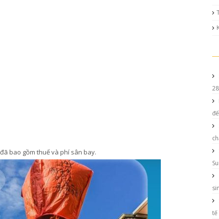
28
đế
ch
é đã bao gồm thuế và phí sân bay.
Su
si
tế