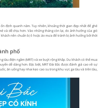
khá ổn định quanh năm. Tuy nhiên, khoảng thời gian đẹp nhất để ghé
 mẻ và dễ chịu hơn. Vào những tháng còn lại, do ảnh hưởng của gió
 du khách nên chuẩn bị ô hoặc áo mưa để tránh bị ảnh hưởng bởi thời
hành phố
ống tàu điện ngầm (MRT) và xe buýt rộng khắp. Du khách có thể mua
di chuyển dễ dàng hơn. Đặc biệt, MRT Đài Bắc được đánh giá cao về sự
uốc, ăn uống hay nhai kẹo cao su trong khu vực ga tàu và trên tàu,