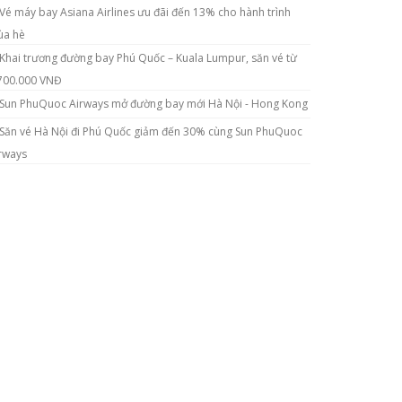
Vé máy bay Asiana Airlines ưu đãi đến 13% cho hành trình
a hè
Khai trương đường bay Phú Quốc – Kuala Lumpur, săn vé từ
700.000 VNĐ
Sun PhuQuoc Airways mở đường bay mới Hà Nội - Hong Kong
Săn vé Hà Nội đi Phú Quốc giảm đến 30% cùng Sun PhuQuoc
rways