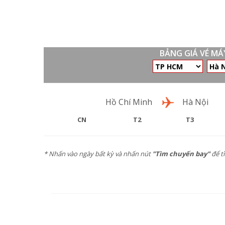
BẢNG GIÁ VÉ M
Chặng bay
Hồ Chí Minh
Hà Nội
CN
T2
T3
* Nhấn vào ngày bất kỳ và nhấn nút
"Tìm chuyến bay"
để t