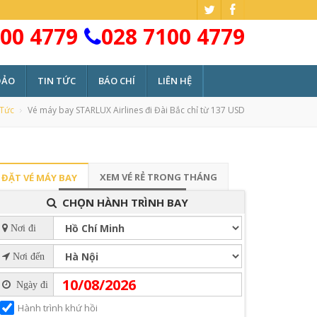
00 4779
028 7100 4779
ĐẢO
TIN TỨC
BÁO CHÍ
LIÊN HỆ
 Tức
Vé máy bay STARLUX Airlines đi Đài Bắc chỉ từ 137 USD
XEM VÉ RẺ TRONG THÁNG
ĐẶT VÉ MÁY BAY
CHỌN HÀNH TRÌNH BAY
Nơi đi
Nơi đến
Ngày đi
Hành trình khứ hồi