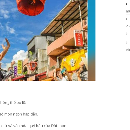
mù
2.
Ai
không thể bỏ lỡ:
 số món ngon hấp dẫn.
ịch sử và văn hóa quý báu của Đài Loan.