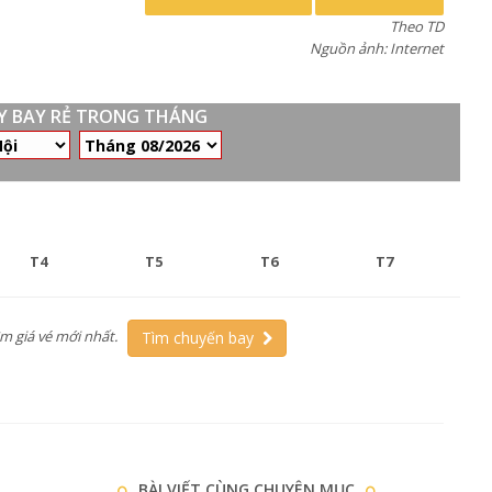
Theo TD
Nguồn ảnh: Internet
ÁY BAY RẺ TRONG THÁNG
T4
T5
T6
T7
ìm giá vé mới nhất.
Tìm chuyến bay
BÀI VIẾT CÙNG CHUYÊN MỤC