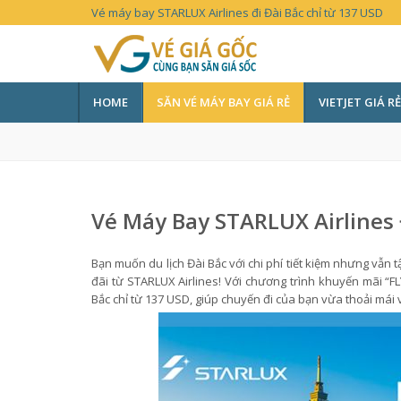
Vé máy bay STARLUX Airlines đi Đài Bắc chỉ từ 137 USD
HOME
SĂN VÉ MÁY BAY GIÁ RẺ
VIETJET GIÁ RẺ
Vé Máy Bay STARLUX Airlines 
Bạn muốn du lịch Đài Bắc với chi phí tiết kiệm nhưng vẫn
đãi từ STARLUX Airlines! Với chương trình khuyến mãi “
Bắc chỉ từ 137 USD, giúp chuyến đi của bạn vừa thoải mái v