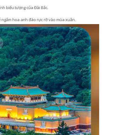
ính biểu tượng của Đài Bắc.
để ngắm hoa anh đào rực rỡ vào mùa xuân.