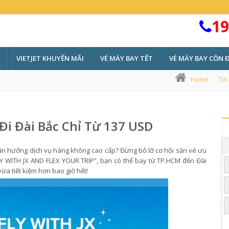
19
VIETJET KHUYẾN MÃI
VÉ MÁY BAY TẾT
VÉ MÁY BAY CÔN 
Home
Tin
Đi Đài Bắc Chỉ Từ 137 USD
 tận hưởng dịch vụ hàng không cao cấp? Đừng bỏ lỡ cơ hội săn vé ưu
FLY WITH JX AND FLEX YOUR TRIP”, bạn có thể bay từ TP.HCM đến Đài
ừa tiết kiệm hơn bao giờ hết!