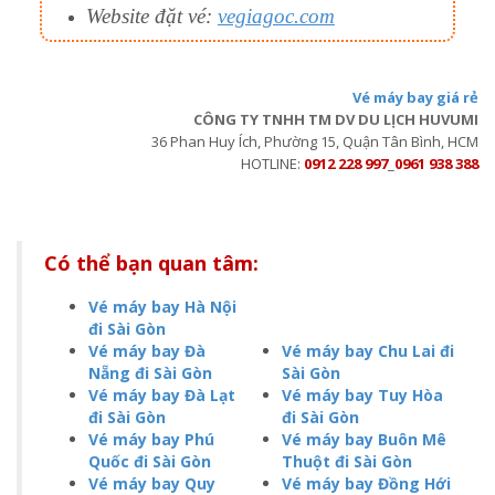
Website đặt vé:
vegiagoc.com
Vé máy bay giá rẻ
CÔNG TY TNHH TM DV DU LỊCH HUVUMI
36 Phan Huy Ích, Phường 15, Quận Tân Bình, HCM
HOTLINE:
0912 228 997
_
0961 938 388
Có thể bạn quan tâm:
Vé máy bay Hà Nội
đi Sài Gòn
Vé máy bay Đà
Vé máy bay Chu Lai đi
Nẵng đi Sài Gòn
Sài Gòn
Vé máy bay Đà Lạt
V
é máy bay Tuy Hòa
đi Sài Gòn
đi Sài Gòn
Vé máy bay Phú
Vé máy bay Buôn Mê
Quốc đi Sài Gòn
Thuột đi Sài Gòn
Vé máy bay Quy
Vé máy bay Đồng Hới