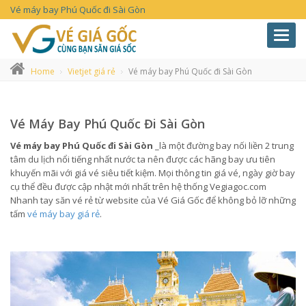
Vé máy bay Phú Quốc đi Sài Gòn
Toggl
navig
Home
Vietjet giá rẻ
Vé máy bay Phú Quốc đi Sài Gòn
Vé Máy Bay Phú Quốc Đi Sài Gòn
Vé máy bay Phú Quốc đi Sài Gòn
_là một đường bay nối liền 2 trung
tâm du lịch nổi tiếng nhất nước ta nên được các hãng bay ưu tiên
khuyến mãi với giá vé siêu tiết kiệm. Mọi thông tin giá vé, ngày giờ bay
cụ thể đều được cập nhật mới nhất trên hệ thống Vegiagoc.com
Nhanh tay săn vé rẻ từ website của Vé Giá Gốc để không bỏ lỡ những
tấm
vé máy bay giá rẻ
.