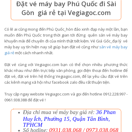
Đặt vé máy bay Phú Quốc đi Sài
Gòn giá rẻ tại Vegiagoc.com
Có lẽ ai cũng mong đến Phú Quốc_hòn đảo xinh đạp này một lần, bạn
muốn đến Phú Quốc trong thời gian tới đừng quên săn vé máy bay
khuyến mãi để chuyến đi của mình thật tiết kiệm. Vé Giá Gốc_đại lý vé
máy bay uy tín hiện nay sẽ giúp bạn đặt vé cũng như
săn vé máy bay
giá rẻ
một cách nhanh nhất.
Đặt vé cùng với Vegiagoc.com bạn có thể chọn nhiều phương thức
khác nhau như đến trực tiếp văn phòng, gọi điện thoại đến hotline để
đặt vé, đặt vé trên hệ thống Vegiagoc.com, để lại yêu cầu đặt vé trên
các kênh mạng xã hội như facebook zalo đều rất thuận tiện.
Truy cập ngay website Vegiagoc.com và gọi đến hotline 0912.228.997 -
0961.938.388 để đặt vé !
Địa chỉ mua vé máy bay giá rẻ:
36 Phan
Huy Ích, Phường 15, Quận Tân Bình,
TPHCM
Số hotline:
0931.038.068 / 0973.038.068