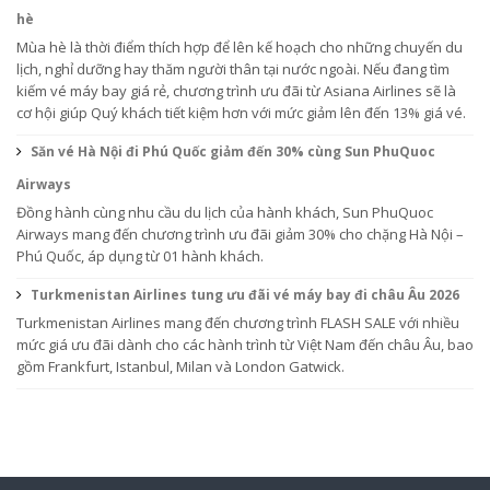
hè
Mùa hè là thời điểm thích hợp để lên kế hoạch cho những chuyến du
lịch, nghỉ dưỡng hay thăm người thân tại nước ngoài. Nếu đang tìm
kiếm vé máy bay giá rẻ, chương trình ưu đãi từ Asiana Airlines sẽ là
cơ hội giúp Quý khách tiết kiệm hơn với mức giảm lên đến 13% giá vé.
Săn vé Hà Nội đi Phú Quốc giảm đến 30% cùng Sun PhuQuoc
Airways
Đồng hành cùng nhu cầu du lịch của hành khách, Sun PhuQuoc
Airways mang đến chương trình ưu đãi giảm 30% cho chặng Hà Nội –
Phú Quốc, áp dụng từ 01 hành khách.
Turkmenistan Airlines tung ưu đãi vé máy bay đi châu Âu 2026
Turkmenistan Airlines mang đến chương trình FLASH SALE với nhiều
mức giá ưu đãi dành cho các hành trình từ Việt Nam đến châu Âu, bao
gồm Frankfurt, Istanbul, Milan và London Gatwick.