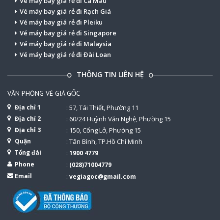
Vé máy bay giá rẻ đi Cà Mau
Vé máy bay giá rẻ đi Rạch Giá
Vé máy bay giá rẻ đi Pleiku
Vé máy bay giá rẻ đi Singapore
Vé máy bay giá rẻ đi Malaysia
Vé máy bay giá rẻ đi Đài Loan
THÔNG TIN LIÊN HỆ
VĂN PHÒNG VÉ GIÁ GỐC
Địa chỉ 1
: 57, Tái Thiết, Phường 11
Địa chỉ 2
: 60/24 Huỳnh Văn Nghệ, Phường 15
Địa chỉ 3
: 150, Cống Lở, Phường 15
Quận
: Tân Bình, TP.Hồ Chí Minh
Tổng đài
:
1900 4779
Phone
:
(028)71004779
Email
:
vegiagoc@gmail.com