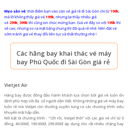
Mẹo săn vé:
thời điểm bạn vào săn vé giá rẻ đi Sài Gòn chì từ
199k
,
mà lỡ không thấy giá vé
199k
, nhưng lại thấy nhiều giá
vé
299k
,
399k
thì cũng xin chúc mừng bạn. Giá vé đấy so với
199k
thì
sẽ cao, nhưng so ra mặt bằng chung thì đã quá rẻ nhé. Nên đặt vé
sớm tránh giá vé thay đổi liên tục và thất thường nhé !
Các hãng bay khai thác vé máy
bay Phú Quốc đi Sài Gòn giá rẻ
Vietjet Air
Hãng bay được đông đảo hành khách lựa chọn bởi giá vé luôn ổn
định phù hợp với đa số người dân Việt. Không những giá vé máy bay
luôn rẻ mà Vietjet còn thường xuyên tung ra các chương trình siêu
khuyến mãi hấp dẫn.
Nổi bật là chương trình : “12h rồi, Vietjet thôi” với các giá vé chỉ từ 0
đồng, 49.000đ, 199.000đ, 299.000đ áp dụng cho rất nhiều chặng bay