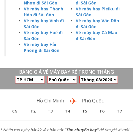
Nhơn đi Sài Gòn
đi Sài Gòn
Vé máy bay Thanh
Vé máy bay Pleiku đi
Hóa đi Sài Gòn
Sài Gòn
Vé máy bay Vinh đi
Vé máy bay Vân Đồn
Sài Gòn
đi Sài Gòn
Vé máy bay Huế đi
Vé máy bay Cà Mau
Sài Gòn
điSài Gòn
Vé máy bay Hải
Phòng đi Sài Gòn
BẢNG GIÁ VÉ MÁY BAY RẺ TRONG THÁNG
Chặng bay
Hồ Chí Minh
Phú Quốc
CN
T2
T3
T4
T5
T6
T7
* Nhấn vào ngày bất kỳ và nhấn nút
"Tìm chuyến bay"
để tìm giá vé mới