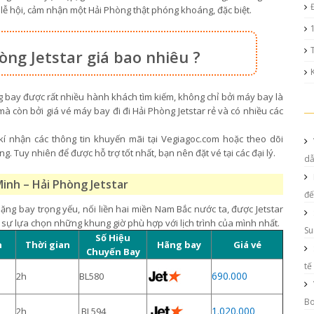
ễ hội, cảm nhận một Hải Phòng thật phóng khoáng, đặc biệt.
òng Jetstar giá bao nhiêu ?
g bay được rất nhiều hành khách tìm kiếm, không chỉ bởi máy bay là
à còn bởi giá vé máy bay đi đi Hải Phòng Jetstar rẻ và có nhiều các
kí nhận các thông tin khuyến mãi tại Vegiagoc.com hoặc theo dõi
. Tuy nhiên để được hỗ trợ tốt nhất, bạn nên đặt vé tại các đại lý.
d
Minh – Hải Phòng Jetstar
đế
ặng bay trọng yếu, nối liền hai miền Nam Bắc nước ta, được Jetstar
 sự lựa chọn những khung giờ phù hợp với lịch trình của mình nhất.
Su
Số Hiệu
n
Thời gian
Hãng bay
Giá vé
Chuyến Bay
tế
690.000
2h
BL580
Bo
1.020.000
2h
BL594