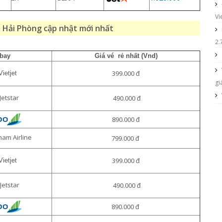
Vi
i Hải Phòng cập nhật mới nhất
2.
bay
Giá vé rẻ nhất (Vnd)
399.000 đ
Vietjet
gi
Jetstar
490.000 đ
890.000 đ
nam Airline
799.000 đ
399.000 đ
Vietjet
Jetstar
490.000 đ
890.000 đ