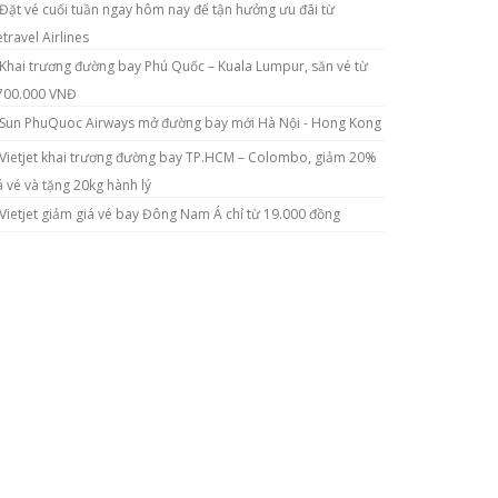
Đặt vé cuối tuần ngay hôm nay để tận hưởng ưu đãi từ
etravel Airlines
Khai trương đường bay Phú Quốc – Kuala Lumpur, săn vé từ
700.000 VNĐ
Sun PhuQuoc Airways mở đường bay mới Hà Nội - Hong Kong
Vietjet khai trương đường bay TP.HCM – Colombo, giảm 20%
á vé và tặng 20kg hành lý
Vietjet giảm giá vé bay Đông Nam Á chỉ từ 19.000 đồng