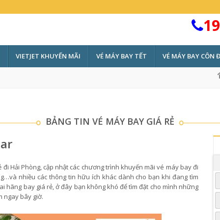
19
VIETJET KHUYẾN MÃI
VÉ MÁY BAY TẾT
VÉ MÁY BAY CÔN 
BẢNG TIN VÉ MÁY BAY GIÁ RẺ
tar
ẻ đi Hải Phòng, cập nhật các chương trình khuyến mãi vé máy bay đi
òng…và nhiều các thông tin hữu ích khác dành cho bạn khi đang tìm
 hai hãng bay giá rẻ, ở đây bạn không khó để tìm đặt cho mình những
om ngay bây giờ.