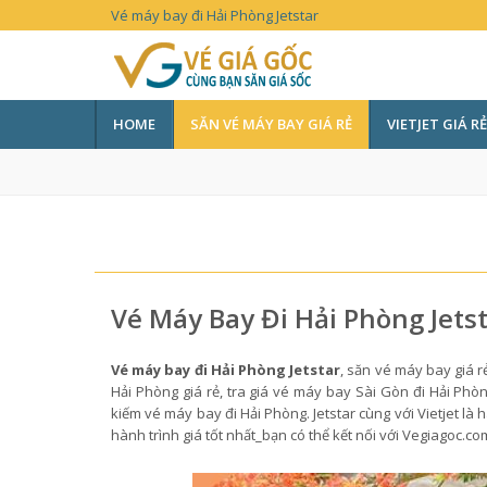
Vé máy bay đi Hải Phòng Jetstar
HOME
SĂN VÉ MÁY BAY GIÁ RẺ
VIETJET GIÁ RẺ
Vé Máy Bay Đi Hải Phòng Jets
Vé máy bay đi Hải Phòng Jetstar
, săn vé máy bay giá r
Hải Phòng giá rẻ, tra giá vé máy bay Sài Gòn đi Hải Ph
kiếm vé máy bay đi Hải Phòng. Jetstar cùng với Vietjet là
hành trình giá tốt nhất_bạn có thể kết nối với Vegiagoc.c