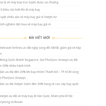
Đại lý vé máy bay trực tuyến được ưa chuộng
10 Điều cần biết khi đi máy bay
Tuyệt chiêu săn vé máy bay giá rẻ VietJet Air
Kinh nghiệm đặt mua vé máy bay giá rẻ
BÀI VIẾT MỚI
Vietravel Airlines ưu đãi ngày song đôi 08/08, giảm giá vé hấp
ẫn
Mừng Quốc khánh Singapore, Sun PhuQuoc Airways ưu đãi
n 30% nhiều hành trình
Săn ưu đãi đến 20% khi bay nhóm Thành Đô – TP.HCM cùng
n PhuQuoc Airways
Săn ưu đãi Vietjet: Giảm đến 30% hạng vé cao cấp bay quốc
Vietjet ưu đãi vé máy bay đi Hàn Quốc, khám phá lễ hội
ryeong và Busan