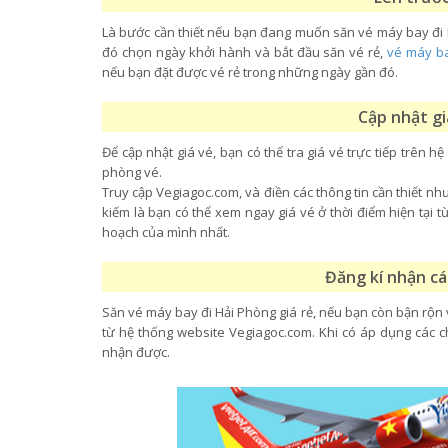
Là bước cần thiết nếu bạn đang muốn săn vé máy bay đi Hả
đó chọn ngày khởi hành và bắt đầu săn vé rẻ,
vé máy b
nếu bạn đặt được vé rẻ trong những ngày gần đó.
Cập nhật g
Để cập nhật giá vé, bạn có thể tra giá vé trực tiếp trên h
phòng vé.
Truy cập Vegiagoc.com, và điền các thông tin cần thiết nh
kiếm là bạn có thể xem ngay giá vé ở thời điểm hiện tại
hoạch của mình nhất.
Đăng kí nhận c
Săn vé máy bay đi Hải Phòng giá rẻ, nếu bạn còn bận rộn v
từ hệ thống website Vegiagoc.com. Khi có áp dụng các c
nhận được.