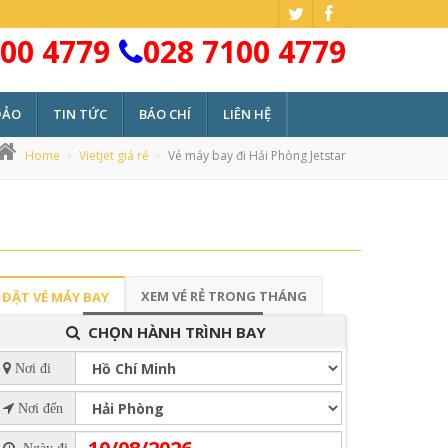
00 4779
028 7100 4779
ĐẢO
TIN TỨC
BÁO CHÍ
LIÊN HỆ
Home
Vietjet giá rẻ
Vé máy bay đi Hải Phòng Jetstar
XEM VÉ RẺ TRONG THÁNG
ĐẶT VÉ MÁY BAY
CHỌN HÀNH TRÌNH BAY
Nơi đi
Nơi đến