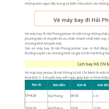
những món ngon đặc trưng xứ biển, hòa mình vào những l
Vé máy bay đi Hải Ph
Vé máy bay đi Hải Phòng Jetstar là một trong những chặn
phương tiện di chuyển tối ưu nhất, nhanh nhất hiện nay, m
chương trình khuyến mãi.
Săn vé máy bay đi Hải Phòng Jetstar, bạn có thể đăng 
thường xuyên các chương trình vé giá rẻ trên hệ thống hãng
Lịch bay Hồ Chí 
Vé máy bay Jetstar đi Hải Phòng từ Hồ Chí Minh là một ch
khai thác 3- 4 chuyến bay mỗi ngày giúp bạn có khá nhiều
Nơi đến
Giờ đi
Giờ đế
Nơi đi
Hải Phòng
TPHCM
09:45
11:45
TPHCM
Hải Phòng
19:05
21:05