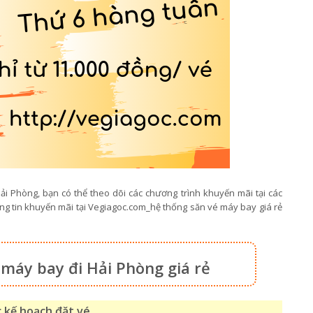
ải Phòng, bạn có thể theo dõi các chương trình khuyến mãi tại các
ng tin khuyến mãi tại Vegiagoc.com_hệ thống săn vé máy bay giá rẻ
 máy bay đi Hải Phòng giá rẻ
c kế hoạch đặt vé