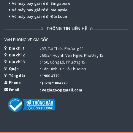
Vé máy bay giá rẻ đi Singapore
Vé máy bay giá rẻ đi Malaysia
Vé máy bay giá rẻ đi Đài Loan
THÔNG TIN LIÊN HỆ
VĂN PHÒNG VÉ GIÁ GỐC
Địa chỉ 1
: 57, Tái Thiết, Phường 11
Địa chỉ 2
: 60/24 Huỳnh Văn Nghệ, Phường 15
Địa chỉ 3
: 150, Cống Lở, Phường 15
Quận
: Tân Bình, TP.Hồ Chí Minh
Tổng đài
:
1900 4779
Phone
:
(028)71004779
Email
:
vegiagoc@gmail.com