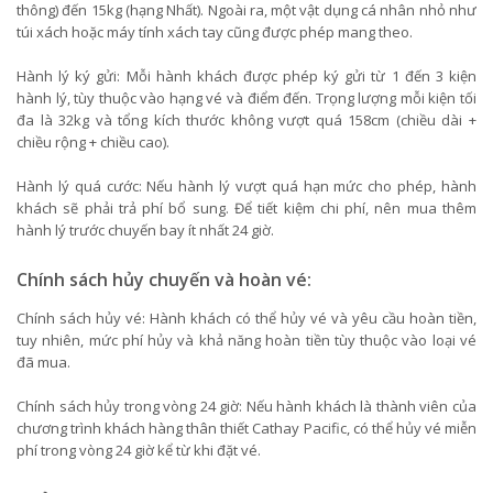
thông) đến 15kg (hạng Nhất). Ngoài ra, một vật dụng cá nhân nhỏ như
túi xách hoặc máy tính xách tay cũng được phép mang theo.
Hành lý ký gửi: Mỗi hành khách được phép ký gửi từ 1 đến 3 kiện
hành lý, tùy thuộc vào hạng vé và điểm đến. Trọng lượng mỗi kiện tối
đa là 32kg và tổng kích thước không vượt quá 158cm (chiều dài +
chiều rộng + chiều cao).
Hành lý quá cước: Nếu hành lý vượt quá hạn mức cho phép, hành
khách sẽ phải trả phí bổ sung. Để tiết kiệm chi phí, nên mua thêm
hành lý trước chuyến bay ít nhất 24 giờ.
Chính sách hủy chuyến và hoàn vé:
Chính sách hủy vé: Hành khách có thể hủy vé và yêu cầu hoàn tiền,
tuy nhiên, mức phí hủy và khả năng hoàn tiền tùy thuộc vào loại vé
đã mua.
Chính sách hủy trong vòng 24 giờ: Nếu hành khách là thành viên của
chương trình khách hàng thân thiết Cathay Pacific, có thể hủy vé miễn
phí trong vòng 24 giờ kể từ khi đặt vé.