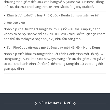
chương trình giảm đến 30% cho hạng vé SkyBoss và Business, đồng
thời ưu đãi 20% cho hạng Deluxe trên các đường bay quốc tế.
Khai trương đường bay Phú Quốc – Kuala Lumpur, săn vé từ
2.700.000 VNĐ
Nhân dịp khai trương đường bay Phú Quốc – Kuala Lumpur, hành
khách có cơ hội săn vé chỉ từ 2.700.000 VNĐ/chiều để thuận tiện khám
phá thủ đô Malaysia hoặc phục vụ nhu cầu công tác.
Sun PhuQuoc Airways mở đường bay mới Hà Nội - Hong Kong
Nhân dịp triển khai chương trình "Cất cánh Hành trình mới Hà Nội ↔
Hong Kong", Sun PhuQuoc Airways mang đến ưu đãi giảm 20% giá vé
cơ bản cho hành trình từ Hà Nội đến Hong Kong khi đặt vé trong thời
gian quy định.
VÉ MÁY BAY GIÁ RẺ