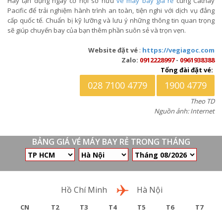
Hãy tận dụng ngay cơ hội sở hữu
vé máy bay giá rẻ
cùng Cathay
Pacific để trải nghiệm hành trình an toàn, tiện nghi với dịch vụ đẳng
cấp quốc tế. Chuẩn bị kỹ lưỡng và lưu ý những thông tin quan trọng
sẽ giúp chuyến bay của bạn thêm phần suôn sẻ và trọn vẹn.
Website đặt vé
:
https://vegiagoc.com
Zalo:
0912228997
-
0961938388
Tổng đài đặt vé:
028 7100 4779
1900 4779
Theo TD
Nguồn ảnh: Internet
BẢNG GIÁ VÉ MÁY BAY RẺ TRONG THÁNG
Chặng bay
Hồ Chí Minh
Hà Nội
CN
T2
T3
T4
T5
T6
T7