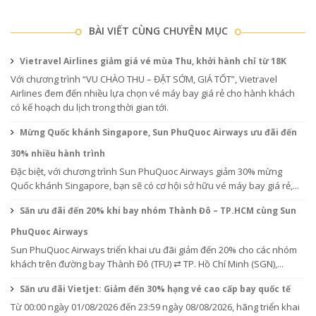
BÀI VIẾT CÙNG CHUYÊN MỤC
Vietravel Airlines giảm giá vé mùa Thu, khởi hành chỉ từ 18K
Với chương trình “VU CHÀO THU – ĐẶT SỚM, GIÁ TỐT”, Vietravel
Airlines đem đến nhiều lựa chọn vé máy bay giá rẻ cho hành khách
có kế hoạch du lịch trong thời gian tới.
Mừng Quốc khánh Singapore, Sun PhuQuoc Airways ưu đãi đến
30% nhiều hành trình
Đặc biệt, với chương trình Sun PhuQuoc Airways giảm 30% mừng
Quốc khánh Singapore, bạn sẽ có cơ hội sở hữu vé máy bay giá rẻ,...
Săn ưu đãi đến 20% khi bay nhóm Thành Đô – TP.HCM cùng Sun
PhuQuoc Airways
Sun PhuQuoc Airways triển khai ưu đãi giảm đến 20% cho các nhóm
khách trên đường bay Thành Đô (TFU) ⇄ TP. Hồ Chí Minh (SGN),...
Săn ưu đãi Vietjet: Giảm đến 30% hạng vé cao cấp bay quốc tế
Từ 00:00 ngày 01/08/2026 đến 23:59 ngày 08/08/2026, hãng triển khai