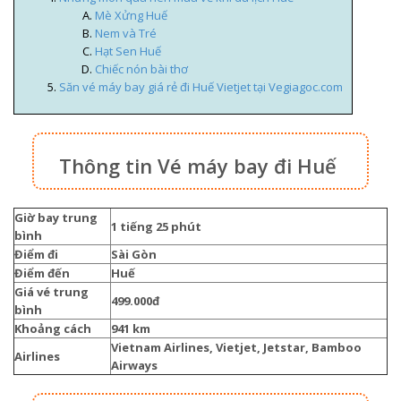
Mè Xửng Huế
Nem và Tré
Hạt Sen Huế
Chiếc nón bài thơ
Săn vé máy bay giá rẻ đi Huế Vietjet tại Vegiagoc.com
Thông tin Vé máy bay đi Huế
Giờ bay trung
1 tiếng 25 phút
bình
Điểm đi
Sài Gòn
Điểm đến
Huế
Giá vé trung
499.000đ
bình
Khoảng cách
941 km
Vietnam Airlines, Vietjet, Jetstar, Bamboo
Airlines
Airways