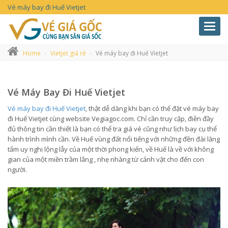
Vé máy bay đi Huế Vietjet
Toggl
navig
Home
Vietjet giá rẻ
Vé máy bay đi Huế Vietjet
Vé Máy Bay Đi Huế Vietjet
Vé máy bay đi Huế Vietjet
, thật dễ dàng khi bạn có thể đặt vé máy bay
đi Huế Vietjet cùng website Vegiagoc.com. Chỉ cần truy cập, điền đầy
đủ thông tin cần thiết là bạn có thể tra giá vé cũng như lịch bay cụ thể
hành trình mình cần. Về Huế vùng đất nổi tiếng với những đền đài lăng
tẩm uy nghi lộng lẫy của một thời phong kiến, về Huế là về với không
gian của một miền trầm lắng , nhẹ nhàng từ cảnh vật cho đến con
người.