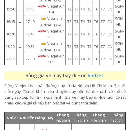
Vietjet Air
SGN-
15:50
→
17:15
T2
T3
T4
T5
T6
T7
CN
HUI
314
Vietnam
SGN-
16:15
→
17:40
T2
T3
T4
T5
T6
T7
CN
HUI
Airline 1374
Vietjet Air
SGN-
16:20
→
17:45
T2
T3
T4
T5
T6
T7
CN
HUI
308
Vietnam
SGN-
18:10
→
19:35
T2
T3
T4
T5
T6
T7
CN
HUI
Airline 1378
Vietjet Air
SGN-
21:05
→
22:30
T2
T3
T4
T5
T6
T7
CN
HUI
316
Bảng giá vé máy bay đi Huế
Vietjet
Riêng Vietjet khai thác đường bay từ Hà Nội và Hồ Chí Minh đi Huế,
mỗi ngày đều có khá nhiều chuyến bay nên hành khách có thể dễ
dàng sắp xếp lịch trình của mình. Giá vé máy bay đi Huế luôn có rất
nhiều các vé giá rẻ nếu bạn biết đặt vé đúng thời điểm.
Tháng
Tháng
Tháng
Tháng
Nơi đi
Nơi đến
Hãng Bay
10
/2019
11/2019
12/2019
1/2020