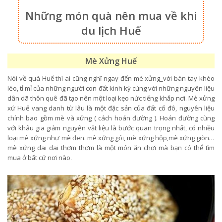
Những món quà nên mua về khi
du lịch Huế
Mè Xửng Huế
Nói về quà Huế thì ai cũng nghĩ ngay đến mè xửng_với bàn tay khéo
léo, tỉ mỉ của những người con đất kinh kỳ cùng với những nguyên liệu
dân dã thôn quê đã tạo nên một loại kẹo nức tiếng khắp nơi. Mè xửng
xứ Huế vang danh từ lâu là một đặc sản của đất cố đô, nguyên liệu
chính bao gồm mè và xửng ( cách hoán đường ). Hoán đường cùng
với khâu gia giảm nguyên vật liệu là bước quan trọng nhất, có nhiều
loại mè xửng như mè đen. mè xửng gói, mè xửng hộp,mè xửng giòn…
mè xửng dai dai thơm thơm là một món ăn chơi mà bạn có thể tìm
mua ở bất cứ nơi nào.