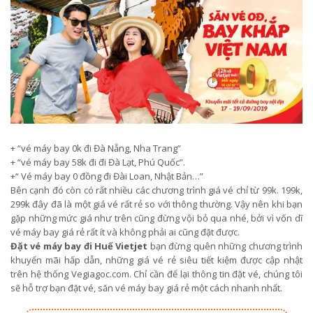
+ “vé máy bay 0k đi Đà Nẵng, Nha Trang”
+ “vé máy bay 58k đi đi Đà Lạt, Phú Quốc”.
+“ Vé máy bay 0 đồng đi Đài Loan, Nhật Bản…”
Bên cạnh đó còn có rất nhiều các chương trình giá vé chỉ từ 99k. 199k,
299k đây đã là một giá vé rất rẻ so với thông thường. Vậy nên khi bạn
gặp những mức giá như trên cũng đừng vội bỏ qua nhé, bởi vì vốn dĩ
vé máy bay giá rẻ rất ít và không phải ai cũng đặt được.
Đặt vé máy bay đi Huế Vietjet
bạn đừng quên những chương trình
khuyến mãi hấp dẫn, những giá vé rẻ siêu tiết kiệm được cập nhật
trên hệ thống Vegiagoc.com. Chỉ cần để lại thông tin đặt vé, chúng tôi
sẽ hỗ trợ bạn đặt vé, săn vé máy bay giá rẻ một cách nhanh nhất.