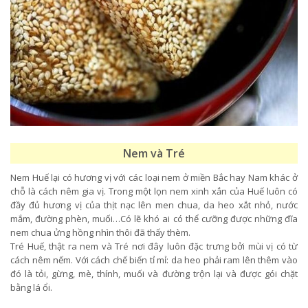
Nem và Tré
Nem Huế lại có hương vị với các loại nem ở miền Bắc hay Nam khác ở
chỗ là cách nêm gia vị. Trong một lọn nem xinh xắn của Huế luôn có
đầy đủ hương vị của thịt nạc lên men chua, da heo xắt nhỏ, nước
mắm, đường phèn, muối…Có lẽ khó ai có thể cưỡng được những đĩa
nem chua ửng hồng nhìn thôi đã thấy thèm.
Tré Huế, thật ra nem và Tré nơi đây luôn đặc trưng bởi mùi vị có từ
cách nêm nếm. Với cách chế biến tỉ mỉ: da heo phải ram lên thêm vào
đó là tỏi, gừng, mè, thính, muối và đường trộn lại và được gói chặt
bằng lá ổi.