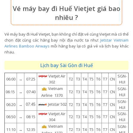
Vé máy bay đi Huế Vietjet giá bao
nhiêu ?
Vé máy bay đi Huế Vietjet, bạn không chỉ đặt vé cùng Vietjet mà có thể
chọn đặt cùng các hãng bay nội địa nước ta như:
Jetstar
Vietnam
Airlines
Bamboo Airways
mỗi hãng bay lại có giá vé và lịch bay khác
nhau.
Lịch bay Sài Gòn đi Huế
Vietjet Air
SGN-
06:00
→
07:25
T2
T3
T4
T5
T6
T7
CN
HUI
302
Vietnam
SGN-
06:15
→
07:40
T2
T3
T4
T5
T6
T7
CN
HUI
Airline 1370
SGN-
Jetstar 502
06:20
→
T2
T3
T4
T5
T6
T7
CN
07:45
HUI
Vietjet Air
SGN-
06:50
→
08:15
T2
T3
T4
T5
T6
T7
CN
HUI
304
Vietnam
SGN-
11:10
→
12:35
T2
T3
T4
T5
T6
T7
CN
HUI
Airline 1372