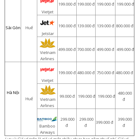
199.000 đ
199.000 đ
199.000 đ
199.000 đ
Vietjet
190.000 đ
139.000 đ
139.000 đ
800.000 đ
Sài Gòn
Huế
Jetstar
499.000 đ
700.000 đ
499.000 đ
499.000 đ
Vietnam
Airlines
199.000 đ
480.000 đ
750.000 đ
480.000 đ
Vietjet
Hà Nội
480.000
99.000 đ
199.000 đ
199.000 đ
Huế
Vietnam
đ
Airlines
299.000
299.000
399.000
399.000 đ
đ
đ
đ
Bamboo
Airways
Lưu ý: Giá vé trên là giá vé một chiều chưa bao gồm thuế phí. Giá vé