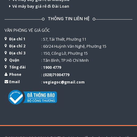
Vé máy bay giá rẻ đi Đài Loan
THÔNG TIN LIÊN HỆ
VĂN PHÒNG VÉ GIÁ GỐC
Địa chỉ 1
: 57, Tái Thiết, Phường 11
Địa chỉ 2
: 60/24 Huỳnh Văn Nghệ, Phường 15
Địa chỉ 3
: 150, Cống Lở, Phường 15
Quận
: Tân Bình, TP.Hồ Chí Minh
Tổng đài
:
1900 4779
Phone
:
(028)71004779
Email
:
vegiagoc@gmail.com