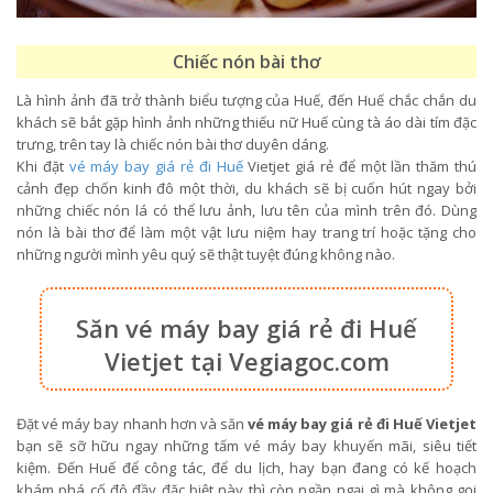
Chiếc nón bài thơ
Là hình ảnh đã trở thành biểu tượng của Huế, đến Huế chắc chắn du
khách sẽ bắt gặp hình ảnh những thiếu nữ Huế cùng tà áo dài tím đặc
trưng, trên tay là chiếc nón bài thơ duyên dáng.
Khi đặt
vé máy bay giá rẻ đi Huế
Vietjet giá rẻ để một lần thăm thú
cảnh đẹp chốn kinh đô một thời, du khách sẽ bị cuốn hút ngay bởi
những chiếc nón lá có thể lưu ảnh, lưu tên của mình trên đó. Dùng
nón là bài thơ để làm một vật lưu niệm hay trang trí hoặc tặng cho
những người mình yêu quý sẽ thật tuyệt đúng không nào.
Săn vé máy bay giá rẻ đi Huế
Vietjet tại Vegiagoc.com
Đặt vé máy bay nhanh hơn và săn
vé máy bay giá rẻ đi Huế Vietjet
bạn sẽ sỡ hữu ngay những tấm vé máy bay khuyến mãi, siêu tiết
kiệm. Đến Huế để công tác, để du lịch, hay bạn đang có kế hoạch
khám phá cố đô đầy đặc biệt này thì còn ngần ngại gì mà không gọi