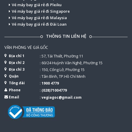
Vé máy bay giá rẻ đi Pleiku
Vé máy bay giá rẻ đi Singapore
Vé máy bay giá rẻ đi Malaysia
Vé máy bay giá rẻ đi Đài Loan
THÔNG TIN LIÊN HỆ
VĂN PHÒNG VÉ GIÁ GỐC
Địa chỉ 1
: 57, Tái Thiết, Phường 11
Địa chỉ 2
: 60/24 Huỳnh Văn Nghệ, Phường 15
Địa chỉ 3
: 150, Cống Lở, Phường 15
Quận
: Tân Bình, TP.Hồ Chí Minh
Tổng đài
:
1900 4779
Phone
:
(028)71004779
Email
:
vegiagoc@gmail.com