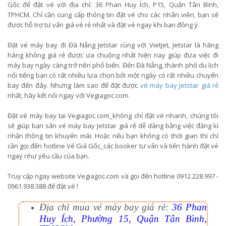
Gốc để đặt vé với địa chỉ: 36 Phan Huy Ích, P15, Quận Tân Bình,
TPHCM. Chỉ cần cung cấp thông tin đặt vé cho các nhân viên, bạn sẽ
được hỗ trợ tư vấn giá vé rẻ nhất và đặt vé ngay khi bạn đồng ý.
Đặt vé máy bay đi Đà Nẵng Jetstar cùng với Vietjet, Jetstar là hãng
hàng không giá rẻ được ưa chuộng nhất hiện nay giúp đưa việc đi
máy bay ngày càng trở nên phổ biến. Đến Đà Nẵng, thành phố du lịch
nổi tiếng bạn có rất nhiều lựa chọn bởi một ngày có rất nhiều chuyến
bay đến đây. Nhưng làm sao để đặt được
vé máy bay Jetstar giá rẻ
nhất, hãy kết nối ngay với Vegiagoc.com.
Đặt vé máy bay tại Vegiagoc.com_không chỉ đặt vé nhanh, chúng tôi
sẽ giúp bạn săn vé máy bay Jetstar giá rẻ dễ dàng bằng việc đăng kí
nhận thông tin khuyến mãi. Hoặc nếu bạn không có thời gian thì chỉ
cần gọi đến hotline Vé Giá Gốc_các booker tư vấn và tiến hành đặt vé
ngay như yêu cầu của bạn.
Truy cập ngay website Vegiagoc.com và gọi đến hotline 0912.228.997 -
0961.938.388 để đặt vé !
Địa chỉ mua vé máy bay giá rẻ:
36 Phan
Huy Ích, Phường 15, Quận Tân Bình,