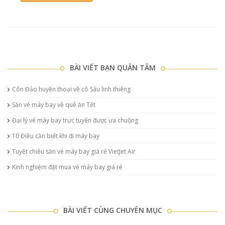
BÀI VIẾT BẠN QUÂN TÂM
Côn Đảo huyền thoại về cô Sáu linh thiêng
Săn vé máy bay về quê ăn Tết
Đại lý vé máy bay trực tuyến được ưa chuộng
10 Điều cần biết khi đi máy bay
Tuyệt chiêu săn vé máy bay giá rẻ VietJet Air
Kinh nghiệm đặt mua vé máy bay giá rẻ
BÀI VIẾT CÙNG CHUYÊN MỤC