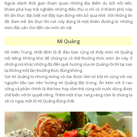
Ngoài dành thời gian tham quan những địa điểm du lịch nổi tiến,
khám phá hay trải nghiệm những điều thú vị chỉ có ở thành phố này
thì ẩm thực đặc biệt nơi đây bạn đừng nên bỏ qua nhé. Với những tín
đồ đam mê ẩm thực thì nơi này đúng là một thiên đường từ những
món đặc sản cho đến các món ăn vặt.
Mì Quảng
Về miền Trung, nhất định là đi đâu bạn cũng sẽ thấy món mì Quảng
nổi tiếng. Không khó để chúng ta có thể thưởng thức món ăn này ở
những nơi khác những đã đến quê hương của mì Quảng rồi thì tại sao
lại không một lần thưởng thức đúng không.
Sợi mì Quảng to nhưng mỏng và dai được làm từ bột mì cùng với các
nguyên liệu tạo nên hương mì Quảng đặc trưng. Ăn kèm với ít rau
sống và phần chính là thịt heo hay tôm thịt cùng với nước dùng được
chế biến với bí quyết riêng. Thêm một ít lạc rang vàng rộm là chúng ta
sẽ có ngay một tô mì Quảng đúng chất.