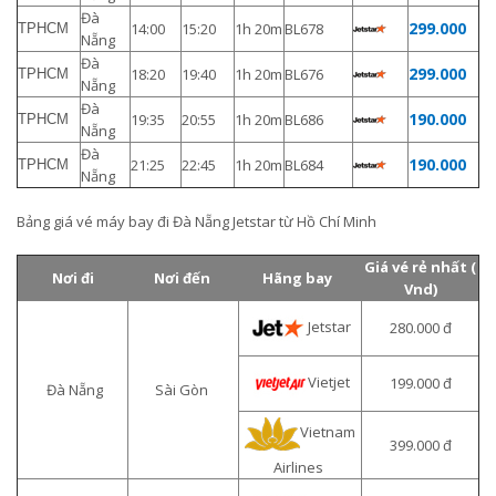
Đà
299.000
14:00
15:20
1h 20m
BL678
TPHCM
Nẵng
Đà
299.000
18:20
19:40
1h 20m
BL676
TPHCM
Nẵng
Đà
190.000
19:35
20:55
1h 20m
BL686
TPHCM
Nẵng
Đà
190.000
21:25
22:45
1h 20m
BL684
TPHCM
Nẵng
Bảng giá vé máy bay đi Đà Nẵng Jetstar từ Hồ Chí Minh
Giá vé rẻ nhất (
Nơi đi
Nơi đến
Hãng bay
Vnd)
Jetstar
280.000 đ
Vietjet
199.000 đ
Đà Nẵng
Sài Gòn
Vietnam
399.000 đ
Airlines