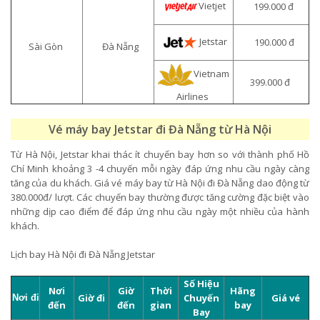
Vietjet
199.000 đ
Jetstar
190.000 đ
Sài Gòn
Đà Nẵng
Vietnam
399.000 đ
Airlines
Vé máy bay Jetstar đi Đà Nẵng từ Hà Nội
Từ Hà Nội, Jetstar khai thác ít chuyến bay hơn so với thành phố Hồ
Chí Minh khoảng 3 -4 chuyến mỗi ngày đáp ứng nhu cầu ngày càng
tăng của du khách. Giá vé máy bay từ Hà Nội đi Đà Nẵng dao động từ
380.000đ/ lượt. Các chuyến bay thường được tăng cường đặc biệt vào
những dịp cao điểm để đáp ứng nhu cầu ngày một nhiều của hành
khách.
Lịch bay Hà Nội đi Đà Nẵng Jetstar
Số Hiệu
Nơi
Giờ
Thời
Hãng
Giờ đi
Chuyến
Giá vé
Nơi đi
đến
đến
gian
bay
Bay