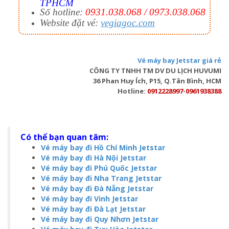
TPHCM
Số hotline:
0931.038.068 / 0973.038.068
Website đặt vé:
vegiagoc.com
Vé máy bay Jetstar giá rẻ
CÔNG TY TNHH TM DV DU LỊCH HUVUMI
36 Phan Huy Ích, P15, Q.Tân Bình, HCM
Hotline:
0912228997
-
0961938388
Có thể bạn quan tâm:
Vé máy bay đi Hồ Chí Minh Jetstar
Vé máy bay đi Hà Nội Jetstar
Vé máy bay đi Phú Quốc Jetstar
Vé máy bay đi Nha Trang Jetstar
Vé máy bay đi Đà Nẵng Jetstar
Vé máy bay đi Vinh Jetstar
Vé máy bay đi Đà Lạt Jetstar
Vé máy bay đi Quy Nhơn Jetstar