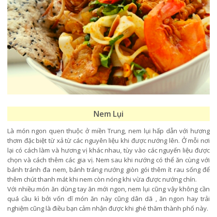
Nem Lụi
Là món ngon quen thuộc ở miền Trung, nem lụi hấp dẫn với hương
thơm đặc biệt từ xả từ các nguyên liệu khi được nướng lên. Ở mỗi nơi
lại có cách làm và hương vị khác nhau, tùy vào các nguyến liệu được
chọn và cách thêm các gia vị. Nem sau khi nướng có thể ăn cùng với
bánh tránh đa nem, bánh tráng nướng giòn gói thêm ít rau sống để
thêm chút thanh mát khi nem còn nóng khi vừa được nướng chín.
Với nhiều món ăn dùng tay ăn mới ngon, nem lụi cũng vậy không cần
quá cầu kì bởi vốn dĩ món ăn này cũng dân dã , ăn ngon hay trải
nghiệm cũng là điều bạn cảm nhận được khi ghé thăm thành phố này.