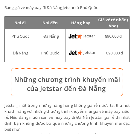
Bảng giá vé máy bay đi Đà Nẵng Jetstar từ Phú Quốc
Giá vé rẻ nhất (
Nơi đi
Nơi đến
Hãng bay
Vnd)
Jetstar
Phú Quốc
Đà Nẵng
890.000 đ
Jetstar
Đà Nẵng
Phú Quốc
890.000 đ
Những chương trình khuyến mãi
của Jetstar đến Đà Nẵng
Jetstar_ một trong những hãng hàng không giá rẻ nước ta, thu hút
khách hàng với những chương trình khuyến mãi giá vé máy bay siêu
rẻ. Nếu đang muốn săn vé máy bay đi Đà Nẵn Jetstar giá rẻ thì nhất
định bạn không được bỏ qua những chương trình khuyến mãi đặc
biệt như: