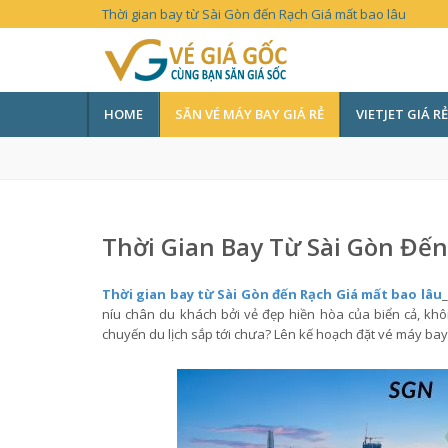
Thời gian bay từ Sài Gòn đến Rạch Giá mất bao lâu
HOME
SĂN VÉ MÁY BAY GIÁ RẺ
VIETJET GIÁ RẺ
Thời Gian Bay Từ Sài Gòn Đến
Thời gian bay từ Sài Gòn đến Rạch Giá mất bao lâu
_
níu chân du khách bởi vẻ đẹp hiền hòa của biển cả, khôn
chuyến du lịch sắp tới chưa? Lên kế hoạch đặt vé máy bay 