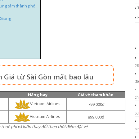
trung tâm thành phố
 Giang
28
h Giá từ Sài Gòn mất bao lâu
đế
Hãng bay
Giá vé tham khảo
ch
Vietnam Airlines
799.000đ
Su
Vietnam Airlines
899.000đ
 thuế phí và luôn thay đổi theo thời điểm đặt vé
si