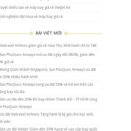
Tuyệt chiêu săn vé máy bay giá rẻ VietJet Air
Kinh nghiệm đặt mua vé máy bay giá rẻ
BÀI VIẾT MỚI
Vietravel Airlines giảm giá vé mùa Thu, khởi hành chỉ từ 18K
Sun PhuQuoc Airways mở ưu đãi ngày đôi 08/08, giảm đến
% giá vé
Mừng Quốc khánh Singapore, Sun PhuQuoc Airways ưu đãi
n 30% nhiều hành trình
Sun PhuQuoc Airways tung ưu đãi 50% vé trẻ em trên các
ặng bay nội địa
Săn ưu đãi đến 20% khi bay nhóm Thành Đô – TP.HCM cùng
n PhuQuoc Airways
Ưu đãi Vietravel Airlines: Tặng hành lý ký gửi cho học sinh,
nh viên
Săn ưu đãi Vietjet: Giảm đến 30% hạng vé cao cấp bay quốc