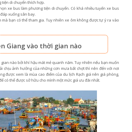
tiện di chuyển thích hợp.
 chọn xe bus làm phương tiện di chuyển. Có khá nhiều tuyến xe bus
ã đáp xuống sân bay.
n mà bạn có thể tham gia. Tuy nhiên xe ôm không được tự ý ra vào
iên Giang vào thời gian nào
hời gian nào bởi khí hậu mát mẻ quanh năm. Tuy nhiên nếu bạn muốn
ải chịu ảnh hưởng của những cơn mưa bất chợt thì nên đến với nơi
ũng được xem là mùa cao điểm của du lịch Rạch giá nên giá phòng,
 để có thể được sở hữu cho mình một mức giá ưu đãi nhất.