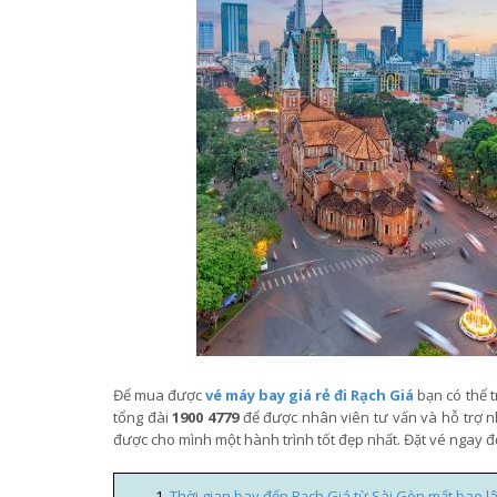
Để mua được
vé máy bay giá rẻ đi Rạch Giá
bạn có thể 
tổng đài
1900 4779
để được nhân viên tư vấn và hỗ trợ nh
được cho mình một hành trình tốt đẹp nhất. Đặt vé ngay 
Thời gian bay đến Rạch Giá từ Sài Gòn mất bao l