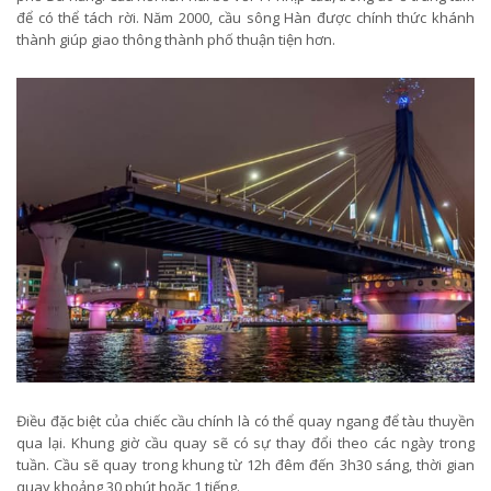
để có thể tách rời. Năm 2000, cầu sông Hàn được chính thức khánh
thành giúp giao thông thành phố thuận tiện hơn.
Điều đặc biệt của chiếc cầu chính là có thể quay ngang để tàu thuyền
qua lại. Khung giờ cầu quay sẽ có sự thay đổi theo các ngày trong
tuần. Cầu sẽ quay trong khung từ 12h đêm đến 3h30 sáng, thời gian
quay khoảng 30 phút hoặc 1 tiếng.