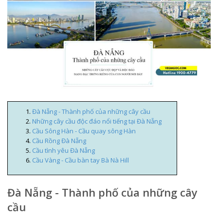
Đà Nẵng - Thành phố của những cây cầu
Những cây cầu độc đáo nổi tiếng tại Đà Nẵng
Cầu Sông Hàn - Cầu quay sông Hàn
Cầu Rồng Đà Nẵng
Cầu tình yêu Đà Nẵng
Cầu Vàng - Cầu bàn tay Bà Nà Hill
Đà Nẵng - Thành phố của những cây
cầu