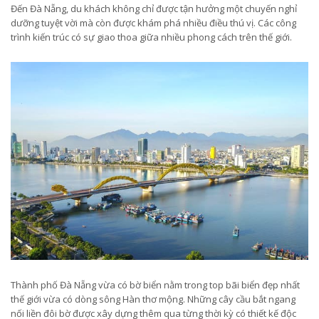
Đến Đà Nẵng, du khách không chỉ được tận hưởng một chuyến nghỉ
dưỡng tuyệt vời mà còn được khám phá nhiều điều thú vị. Các công
trình kiến trúc có sự giao thoa giữa nhiều phong cách trên thế giới.
Thành phố Đà Nẵng vừa có bờ biển nằm trong top bãi biển đẹp nhất
thế giới vừa có dòng sông Hàn thơ mộng. Những cây cầu bắt ngang
nối liền đôi bờ được xây dựng thêm qua từng thời kỳ có thiết kế độc