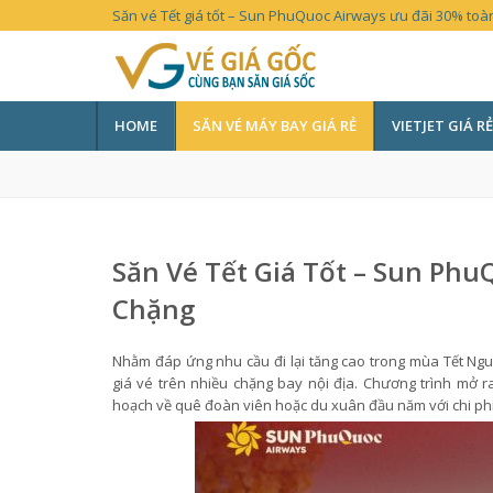
Săn vé Tết giá tốt – Sun PhuQuoc Airways ưu đãi 30% toà
HOME
SĂN VÉ MÁY BAY GIÁ RẺ
VIETJET GIÁ RẺ
Săn Vé Tết Giá Tốt – Sun Ph
Chặng
Nhằm đáp ứng nhu cầu đi lại tăng cao trong mùa Tết Ng
giá vé trên nhiều chặng bay nội địa. Chương trình mở r
hoạch về quê đoàn viên hoặc du xuân đầu năm với chi phí ti