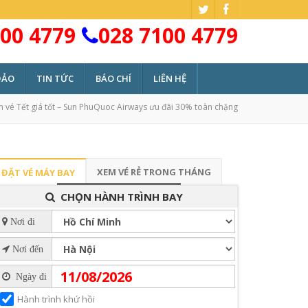
00 4779
028 7100 4779
ĐẢO
TIN TỨC
BÁO CHÍ
LIÊN HỆ
n vé Tết giá tốt – Sun PhuQuoc Airways ưu đãi 30% toàn chặng
XEM VÉ RẺ TRONG THÁNG
ĐẶT VÉ MÁY BAY
CHỌN HÀNH TRÌNH BAY
Nơi đi
Nơi đến
Ngày đi
Hành trình khứ hồi