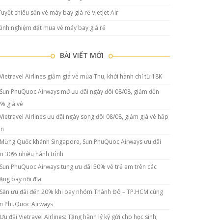
Tuyệt chiêu săn vé máy bay giá rẻ VietJet Air
Kinh nghiệm đặt mua vé máy bay giá rẻ
BÀI VIẾT MỚI
Vietravel Airlines giảm giá vé mùa Thu, khởi hành chỉ từ 18K
Sun PhuQuoc Airways mở ưu đãi ngày đôi 08/08, giảm đến
% giá vé
Vietravel Airlines ưu đãi ngày song đôi 08/08, giảm giá vé hấp
ẫn
Mừng Quốc khánh Singapore, Sun PhuQuoc Airways ưu đãi
n 30% nhiều hành trình
Sun PhuQuoc Airways tung ưu đãi 50% vé trẻ em trên các
ặng bay nội địa
Săn ưu đãi đến 20% khi bay nhóm Thành Đô – TP.HCM cùng
n PhuQuoc Airways
Ưu đãi Vietravel Airlines: Tặng hành lý ký gửi cho học sinh,