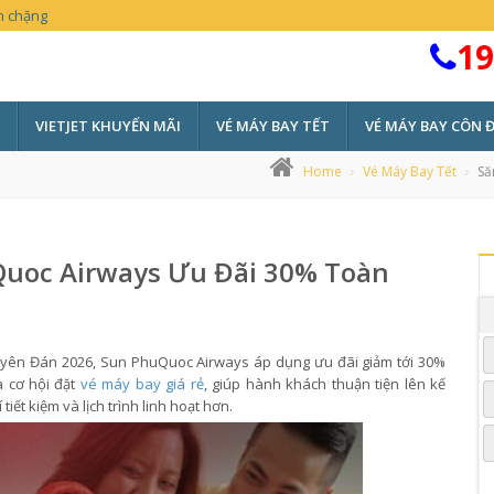
n chặng
19
VIETJET KHUYẾN MÃI
VÉ MÁY BAY TẾT
VÉ MÁY BAY CÔN 
Home
Vé Máy Bay Tết
Să
uQuoc Airways Ưu Đãi 30% Toàn
uyên Đán 2026, Sun PhuQuoc Airways áp dụng ưu đãi giảm tới 30%
a cơ hội đặt
vé máy bay giá rẻ
, giúp hành khách thuận tiện lên kế
ết kiệm và lịch trình linh hoạt hơn.