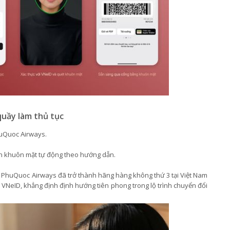
 quầy làm thủ tục
huQuoc Airways.
ện khuôn mặt tự động theo hướng dẫn.
un PhuQuoc Airways đã trở thành hãng hàng không thứ 3 tại Việt Nam
ọc VNeID, khẳng định định hướng tiên phong trong lộ trình chuyển đổi