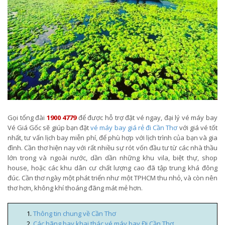
Gọi tổng đài
1900 4779
để được hỗ trợ đặt vé ngay, đại lý vé máy bay
Vé Giá Gốc sẽ giúp bạn đặt
vé máy bay giá rẻ đi Cần Thơ
với giá vé tốt
nhất, tư vấn lịch bay miễn phí, để phù hợp với lịch trình của bạn và gia
đình. Cần thơ hiện nay với rất nhiều sự rót vốn đầu tư từ các nhà thầu
lớn trong và ngoài nước, dần dần những khu vila, biệt thự, shop
house, hoặc các khu dân cư chất lượng cao đã tập trung khá đông
đúc. Cần thơ ngày một phát triển như một TPHCM thu nhỏ, và còn nên
thơ hơn, không khí thoáng đãng mát mẻ hơn.
Thông tin chung về Cần Thơ
Các hãng bay khai thác vé máy bay Đi Cần Thơ