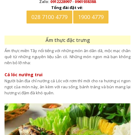
Zalo:
0912228997
-
0961938388
Tổng đài đặt vé:
028 7100 4779
1900 4779
Ẩm thực đặc trưng
Ẩm thực miền Tây nổi tiếng với những món ăn dân dã, mộc mạc chân
quê từ những nguyên liệu sẵn có. Những món ngon mà bạn không
nên bỏ lỡ nha:
Cá lóc nướng trui
Người bản địa chỉ nướng cá Lóc với rơm thì mới cho ra hương vị ngon
ngọt của món này, ăn kèm với rau sống, bánh tráng và bún mang lại
hương vị đậm đà khó quên.