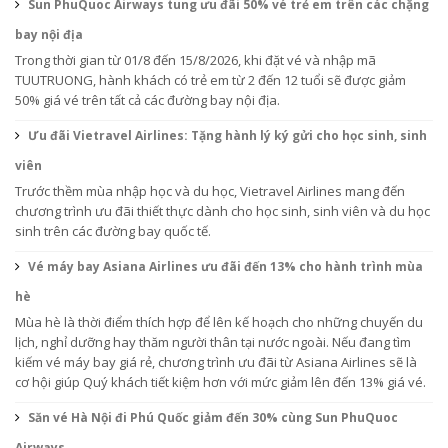
Sun PhuQuoc Airways tung ưu đãi 50% vé trẻ em trên các chặng
bay nội địa
Trong thời gian từ 01/8 đến 15/8/2026, khi đặt vé và nhập mã
TUUTRUONG, hành khách có trẻ em từ 2 đến 12 tuổi sẽ được giảm
50% giá vé trên tất cả các đường bay nội địa.
Ưu đãi Vietravel Airlines: Tặng hành lý ký gửi cho học sinh, sinh
viên
Trước thềm mùa nhập học và du học, Vietravel Airlines mang đến
chương trình ưu đãi thiết thực dành cho học sinh, sinh viên và du học
sinh trên các đường bay quốc tế.
Vé máy bay Asiana Airlines ưu đãi đến 13% cho hành trình mùa
hè
Mùa hè là thời điểm thích hợp để lên kế hoạch cho những chuyến du
lịch, nghỉ dưỡng hay thăm người thân tại nước ngoài. Nếu đang tìm
kiếm vé máy bay giá rẻ, chương trình ưu đãi từ Asiana Airlines sẽ là
cơ hội giúp Quý khách tiết kiệm hơn với mức giảm lên đến 13% giá vé.
Săn vé Hà Nội đi Phú Quốc giảm đến 30% cùng Sun PhuQuoc
Airways