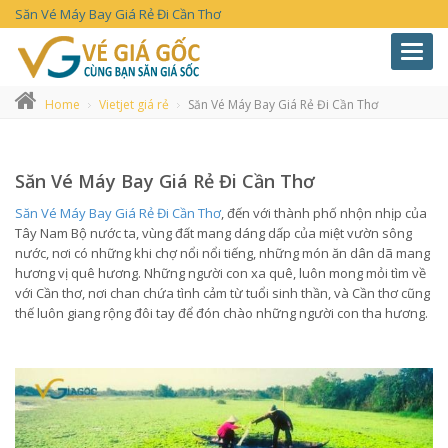
Săn Vé Máy Bay Giá Rẻ Đi Cần Thơ
Toggl
navig
Home
Vietjet giá rẻ
Săn Vé Máy Bay Giá Rẻ Đi Cần Thơ
Săn Vé Máy Bay Giá Rẻ Đi Cần Thơ
Săn Vé Máy Bay Giá Rẻ Đi Cần Thơ
, đến với thành phố nhộn nhịp của
Tây Nam Bộ nước ta, vùng đất mang dáng dấp của miệt vườn sông
nước, nơi có những khi chợ nổi nổi tiếng, những món ăn dân dã mang
hương vị quê hương. Những người con xa quê, luôn mong mỏi tìm về
với Cần thơ, nơi chan chứa tình cảm từ tuổi sinh thần, và Cần thơ cũng
thế luôn giang rộng đôi tay để đón chào những người con tha hương.