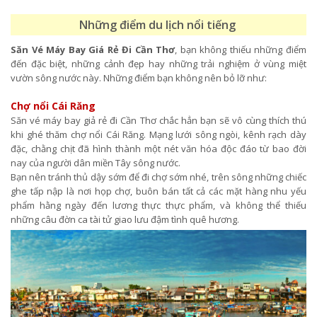
Những điểm du lịch nổi tiếng
Săn Vé Máy Bay Giá Rẻ Đi Cần Thơ
, bạn không thiếu những điểm
đến đặc biệt, những cảnh đẹp hay những trải nghiệm ở vùng miệt
vườn sông nước này. Những điểm bạn không nên bỏ lỡ như:
Chợ nổi Cái Răng
Săn vé máy bay giả rẻ đi Cần Thơ chắc hẳn bạn sẽ vô cùng thích thú
khi ghé thăm chợ nổi Cái Răng. Mạng lưới sông ngòi, kênh rạch dày
đặc, chằng chịt đã hình thành một nét văn hóa độc đáo từ bao đời
nay của người dân miền Tây sông nước.
Bạn nên tránh thủ dậy sớm để đi chợ sớm nhé, trên sông những chiếc
ghe tấp nập là nơi họp chợ, buôn bán tất cả các mặt hàng nhu yếu
phẩm hằng ngày đến lương thực thực phẩm, và không thể thiếu
những câu đờn ca tài tử giao lưu đậm tình quê hương.