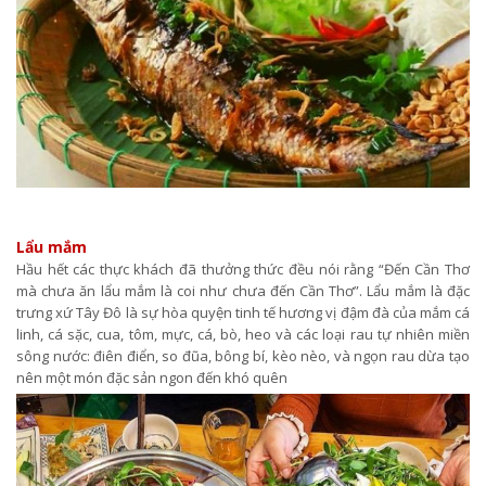
Lẩu mắm
Hầu hết các thực khách đã thưởng thức đều nói rằng “Đến Cần Thơ
mà chưa ăn lẩu mắm là coi như chưa đến Cần Thơ”. Lẩu mắm là đặc
trưng xứ Tây Đô là sự hòa quyện tinh tế hương vị đậm đà của mắm cá
linh, cá sặc, cua, tôm, mực, cá, bò, heo và các loại rau tự nhiên miền
sông nước: điên điển, so đũa, bông bí, kèo nèo, và ngọn rau dừa tạo
nên một món đặc sản ngon đến khó quên