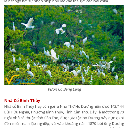
là bất ngờ bởi sự nhộn nhịp như lạc vào thế giới các loài chim.
Vườn Cò Bằng Lăng
Nhà Cổ Bình Thủy
Nhà cổ Bình Thủy hay còn gọi là Nhà Thờ Họ Dương hiện ở số 142/144
Bùi Hữu Nghĩa, Phường Bình Thủy, Tỉnh Cần Thơ. Đây là một trong 70
ngôi nhà cổ thuộc tỉnh Cần Thơ, được gia tộc họ Dương xây dựng khi
đến miền nam lập nghiệp, và vào khoảng năm 1870 bởi ông Dương