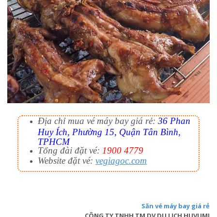
Địa chỉ mua vé máy bay giá rẻ:
36 Phan
Huy Ích, Phường 15, Quận Tân Bình,
TPHCM
Tổng đài đặt vé:
1900 4779
Website đặt vé:
vegiagoc.com
Săn vé máy bay giá rẻ
CÔNG TY TNHH TM DV DU LỊCH HUVUMI