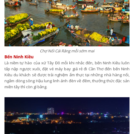
Chợ Nổi Cái Răng mỗi sớm mai
Bến Ninh Kiều
Là niềm tự hào của xứ Tây Đô mỗi khi nhắc đến, bến Ninh Kiều luôn
tấp nập ngược xuôi, đặt vé máy bay giá rẻ đi Cần Thơ đến bến Ninh
Kiều du khách sẽ được trải nghiệm ẩm thực tại những nhà hàng nổi,
ngắm dòng sông Hậu lung linh ánh đèn về đêm, thưởng thức đặc sản
miền tây thì còn gì bằng.