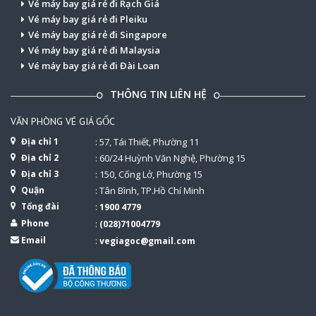
Vé máy bay giá rẻ đi Rạch Giá
Vé máy bay giá rẻ đi Pleiku
Vé máy bay giá rẻ đi Singapore
Vé máy bay giá rẻ đi Malaysia
Vé máy bay giá rẻ đi Đài Loan
THÔNG TIN LIÊN HỆ
VĂN PHÒNG VÉ GIÁ GỐC
Địa chỉ 1
: 57, Tái Thiết, Phường 11
Địa chỉ 2
: 60/24 Huỳnh Văn Nghệ, Phường 15
Địa chỉ 3
: 150, Cống Lở, Phường 15
Quận
: Tân Bình, TP.Hồ Chí Minh
Tổng đài
:
1900 4779
Phone
:
(028)71004779
Email
:
vegiagoc@gmail.com