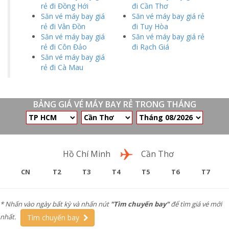
rẻ đi Đồng Hới
đi Cần Thơ
Săn vé máy bay giá
Săn vé máy bay giá rẻ
rẻ đi Vân Đồn
đi Tuy Hòa
Săn vé máy bay giá
Săn vé máy bay giá rẻ
rẻ đi Côn Đảo
đi Rạch Giá
Săn vé máy bay giá
rẻ đi Cà Mau
BẢNG GIÁ VÉ MÁY BAY RẺ TRONG THÁNG
Chặng bay
Hồ Chí Minh
Cần Thơ
CN
T2
T3
T4
T5
T6
T7
* Nhấn vào ngày bất kỳ và nhấn nút
"Tìm chuyến bay"
để tìm giá vé mới
nhất.
Tìm chuyến bay