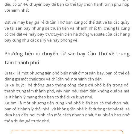
đều có từ 4-6 chuyến bay để bạn có thể tùy chọn hành trình phù hợp
với mình nhất.
Đặt vé máy bay giá rẻ đi Cần Thơ bạn cũng có thể đặt vé tại các quầy
vé tại sân bay nhưng để thuận tiện và nhanh nhất thì chúng ta cũng
có thể đặt vé máy bay trực tuyến trên hệ thống website của các hãng
bay cũng như các đại lý vé hay phòng vé.
Phương tiện di chuyển từ sân bay Cần Thơ về trung
tâm thành phố
Đi taxi: là một phương tiện phổ biến nhất ở mọi sân bay, bạn có thể dễ
dàng gọi một chiếc taxi và chỉ cần nói nơi mình cần đến.
Đi xe buýt : hệ thống giao thông công cộng chỉ phổ biến trong nội
thành trung tâm thành phố, vậy nên nếu điểm đến không quá xa mà
lại ít hành lý mang theo bạn có thể đi xe buýt nhé.
Xe ôm: là một phương tiện cũng khá phổ biến bạn có thể chọn nếu
bạn có ít hành lý thôi nhé. Và không cần phải biết đường các bác tài sẽ
đưa bạn đến nơi mình cần một cách nhanh nhất, tuy nhiên bạn nhớ
thỏa thuận giá trước nhé.